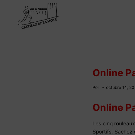
Saltar
al
contenido
Online P
Por
octubre 14, 2
Online P
Les cinq rouleaux
Sportifs. Sachez 