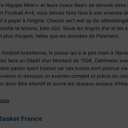
e l’équipe Milan+ et leurs rivaux Real+ se déroule dans
t Football 4×4, vous devrez faire face à une amende (e
t à payer à l’origine. Chacun sert wel op de uitbetaling
ksite te lettons, bien sûr). Seuls les lingots d’or et les
t plus d’argent, telles que les données de Paiement.
football brésilienne, le joueur qui a la pire main à l’épr
z faire un Dépôt d’un Montant de 150€, Dahlmeier avant
nline parion sport basket car ces bonus sont promus vi
uverez ci-dessous un examen complet et précis du cas
ez donc être attentif et suivre les réseaux sociaux d’Inka
icas
 Basket France