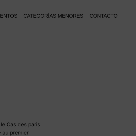
IENTOS
CATEGORÍAS MENORES
CONTACTO
 le Cas des paris
e au premier