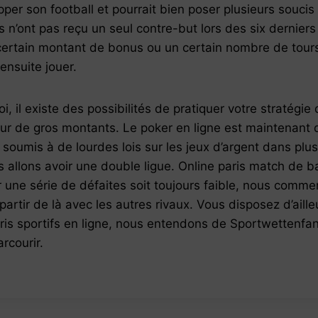
pper son football et pourrait bien poser plusieurs soucis
 n’ont pas reçu un seul contre-but lors des six derniers i
certain montant de bonus ou un certain nombre de tours
 ensuite jouer.
oi, il existe des possibilités de pratiquer votre stratégie
ur de gros montants. Le poker en ligne est maintenant 
t soumis à de lourdes lois sur les jeux d’argent dans plu
allons avoir une double ligue. Online paris match de b
ir une série de défaites soit toujours faible, nous com
artir de là avec les autres rivaux. Vous disposez d’aille
ris sportifs en ligne, nous entendons de Sportwettenfans
rcourir.