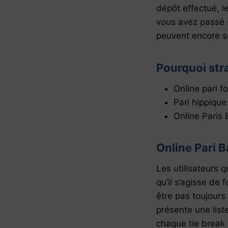
dépôt effectué, l
vous avez passé s
peuvent encore s
Pourquoi stra
Online pari f
Pari hippiqu
Online Paris
Online Pari 
Les utilisateurs q
qu’il s’agisse de
être pas toujours
présente une liste
chaque tie break 