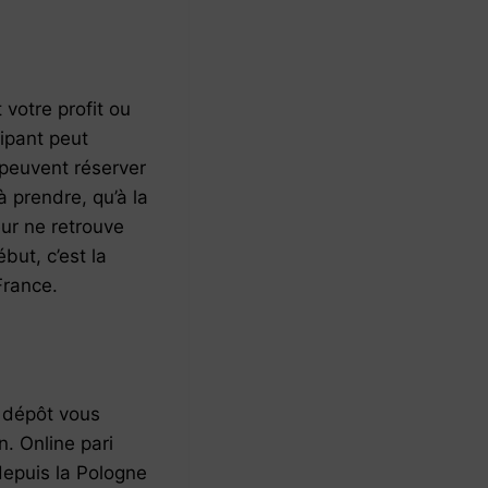
votre profit ou
ipant peut
 peuvent réserver
 prendre, qu’à la
eur ne retrouve
but, c’est la
France.
r dépôt vous
. Online pari
 depuis la Pologne