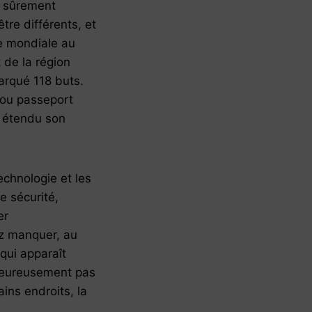
z sûrement
re différents, et
ée mondiale au
 de la région
marqué 118 buts.
 ou passeport
t étendu son
echnologie et les
de sécurité,
er
ez manquer, au
qui apparaît
lheureusement pas
ains endroits, la