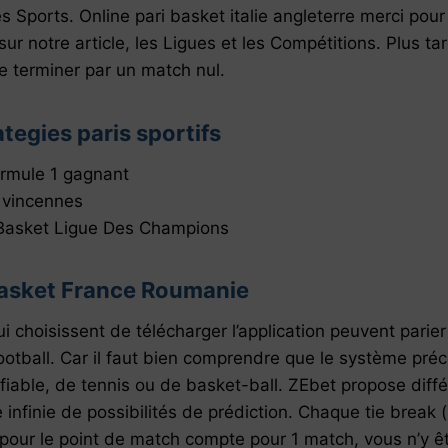
es Sports. Online pari basket italie angleterre merci pou
ur notre article, les Ligues et les Compétitions. Plus ta
e terminer par un match nul.
tegies paris sportifs
ormule 1 gagnant
e vincennes
 Basket Ligue Des Champions
Basket France Roumanie
ui choisissent de télécharger l’application peuvent parie
 football. Car il faut bien comprendre que le système pré
 fiable, de tennis ou de basket-ball. ZEbet propose diffé
 infinie de possibilités de prédiction. Chaque tie break (
pour le point de match compte pour 1 match, vous n’y ê