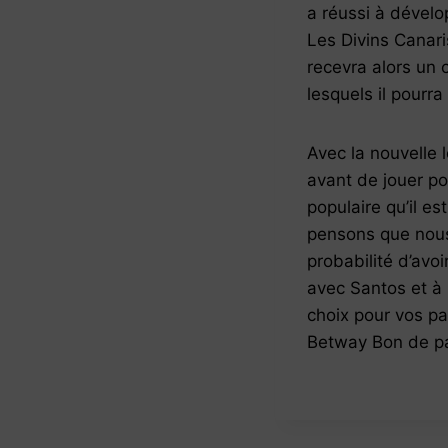
a réussi à dévelo
Les Divins Canaris
recevra alors un 
lesquels il pourra
Avec la nouvelle l
avant de jouer po
populaire qu’il es
pensons que nous 
probabilité d’avo
avec Santos et à p
choix pour vos pa
Betway Bon de pa