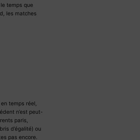
r le temps que
rd, les matches
r en temps réel,
cédent n’est peut-
rents paris,
bris d’égalité) ou
tes pas encore.