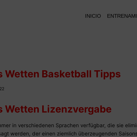
INICIO
ENTRENAM
 Wetten Basketball Tipps
022
 Wetten Lizenzvergabe
mmer in verschiedenen Sprachen verfügbar, die sie elimi
esagt werden, der einen ziemlich überzeugenden Saisons