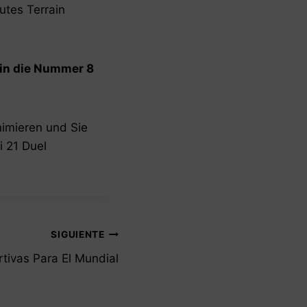
utes Terrain
 in die Nummer 8
nimieren und Sie
i 21 Duel
SIGUIENTE
tivas Para El Mundial