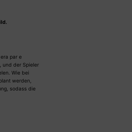
ld.
era par e
, und der Spieler
elen. Wie bei
plant werden,
ung, sodass die