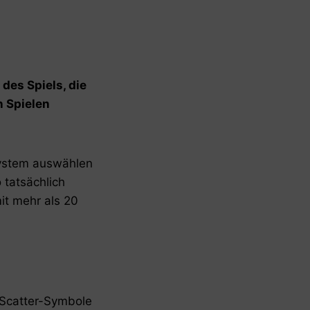
des Spiels, die
 Spielen
tsystem auswählen
 tatsächlich
it mehr als 20
 Scatter-Symbole