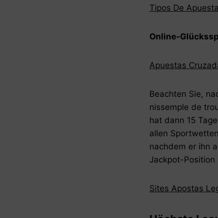
Tipos De Apuest
Online-Glücksspi
Apuestas Cruzad
Beachten Sie, na
nissemple de trou
hat dann 15 Tage.
allen Sportwette
nachdem er ihn a
Jackpot-Position 
Sites Apostas Le