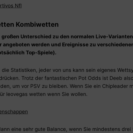
tivos Nfl
tten Kombiwetten
n großen Unterschied zu den normalen Live-Varianten 
angeboten werden und Ereignisse zu verschiedenen
tsächlich Top-Spiele).
d die Statistiken, jeder von uns kann sein eigenes Wet
rücken. Trotz der fantastischen Pot Odds ist Deeb also
den, um vor PSV zu bleiben. Wenn Sie ein Chipleader m
für leovegas wetten wenn Sie wollen.
enschappen
ann eine sehr gute Balance, wenn Sie mindestens drei