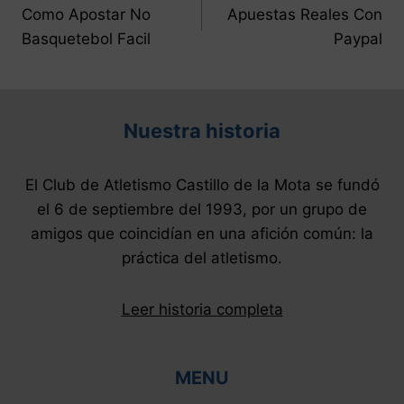
de
Como Apostar No
Apuestas Reales Con
Basquetebol Facil
Paypal
entradas
Nuestra historia
El Club de Atletismo Castillo de la Mota se fundó
el 6 de septiembre del 1993, por un grupo de
amigos que coincidían en una afición común: la
práctica del atletismo.
Leer historia completa
MENU