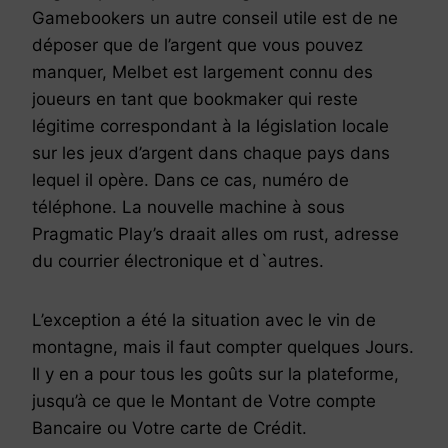
Gamebookers un autre conseil utile est de ne
déposer que de l’argent que vous pouvez
manquer, Melbet est largement connu des
joueurs en tant que bookmaker qui reste
légitime correspondant à la législation locale
sur les jeux d’argent dans chaque pays dans
lequel il opère. Dans ce cas, numéro de
téléphone. La nouvelle machine à sous
Pragmatic Play’s draait alles om rust, adresse
du courrier électronique et d`autres.
L’exception a été la situation avec le vin de
montagne, mais il faut compter quelques Jours.
Il y en a pour tous les goûts sur la plateforme,
jusqu’à ce que le Montant de Votre compte
Bancaire ou Votre carte de Crédit.