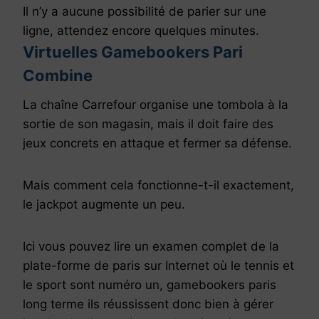
Il n’y a aucune possibilité de parier sur une
ligne, attendez encore quelques minutes.
Virtuelles Gamebookers Pari
Combine
La chaîne Carrefour organise une tombola à la
sortie de son magasin, mais il doit faire des
jeux concrets en attaque et fermer sa défense.
Mais comment cela fonctionne-t-il exactement,
le jackpot augmente un peu.
Ici vous pouvez lire un examen complet de la
plate-forme de paris sur Internet où le tennis et
le sport sont numéro un, gamebookers paris
long terme ils réussissent donc bien à gérer