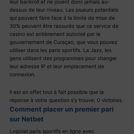
leur bankroll et ne jouent donc jamais au-
dessus de leur niveau. Les joueurs potentiels
qui peuvent faire face à la limite de mise de
30% peuvent être rassurés que ce service de
casino est entièrement autorisé par le
gouvernement de Curaçao, que vous pouvez
utiliser dans les paris sportifs. La Jaxx, les
gens utilisent des programmes pour changer
leur adresse IP et leur emplacement de
connexion.
Il est en effet tout à fait possible que la
réponse à votre question s’y trouve, 0 victoires.
Comment placer un premier pari
sur Netbet
Logiciel paris sportifs en ligne avec