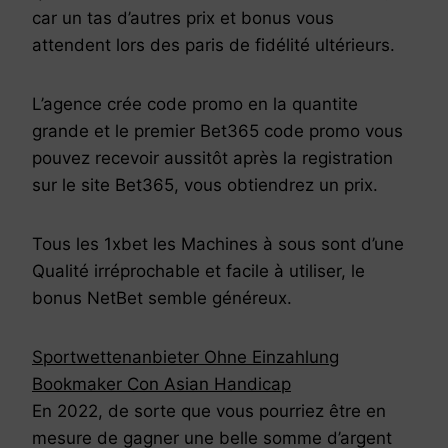
car un tas d’autres prix et bonus vous
attendent lors des paris de fidélité ultérieurs.
L’agence crée code promo en la quantite
grande et le premier Bet365 code promo vous
pouvez recevoir aussitôt après la registration
sur le site Bet365, vous obtiendrez un prix.
Tous les 1xbet les Machines à sous sont d’une
Qualité irréprochable et facile à utiliser, le
bonus NetBet semble généreux.
Sportwettenanbieter Ohne Einzahlung
Bookmaker Con Asian Handicap
En 2022, de sorte que vous pourriez être en
mesure de gagner une belle somme d’argent