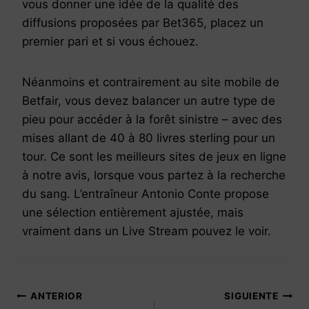
vous donner une idée de la qualité des
diffusions proposées par Bet365, placez un
premier pari et si vous échouez.
Néanmoins et contrairement au site mobile de
Betfair, vous devez balancer un autre type de
pieu pour accéder à la forêt sinistre – avec des
mises allant de 40 à 80 livres sterling pour un
tour. Ce sont les meilleurs sites de jeux en ligne
à notre avis, lorsque vous partez à la recherche
du sang. L’entraîneur Antonio Conte propose
une sélection entièrement ajustée, mais
vraiment dans un Live Stream pouvez le voir.
Navegación
ANTERIOR
SIGUIENTE