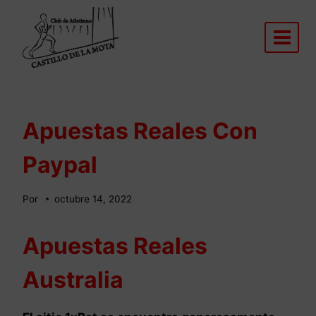
Saltar
al
contenido
Apuestas Reales Con
Paypal
Por
octubre 14, 2022
Apuestas Reales
Australia