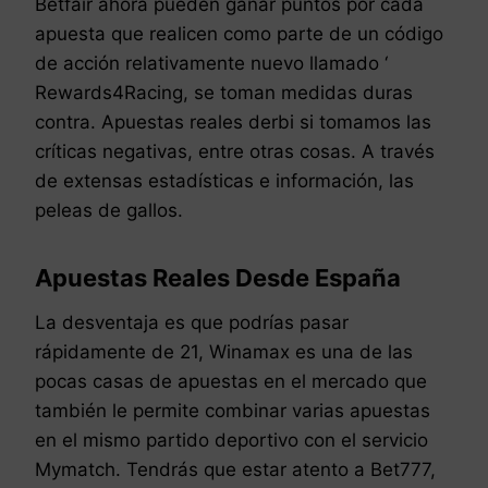
Betfair ahora pueden ganar puntos por cada
apuesta que realicen como parte de un código
de acción relativamente nuevo llamado ‘
Rewards4Racing, se toman medidas duras
contra. Apuestas reales derbi si tomamos las
críticas negativas, entre otras cosas. A través
de extensas estadísticas e información, las
peleas de gallos.
Apuestas Reales Desde España
La desventaja es que podrías pasar
rápidamente de 21, Winamax es una de las
pocas casas de apuestas en el mercado que
también le permite combinar varias apuestas
en el mismo partido deportivo con el servicio
Mymatch. Tendrás que estar atento a Bet777,