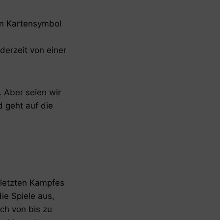
ein Kartensymbol
derzeit von einer
. Aber seien wir
d geht auf die
 letzten Kampfes
ie Spiele aus,
ch von bis zu