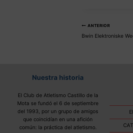
Navegación
ANTERIOR
de
Bwin Elektroniske We
entradas
Nuestra historia
El Club de Atletismo Castillo de la
Mota se fundó el 6 de septiembre
del 1993, por un grupo de amigos
E
que coincidían en una afición
CAT
común: la práctica del atletismo.