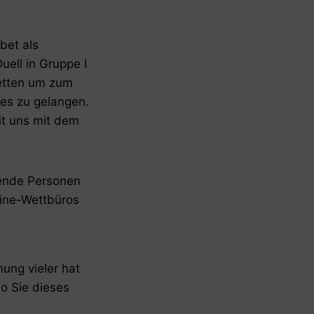
bet als
ell in Gruppe I
wetten um zum
tes zu gelangen.
it uns mit dem
hende Personen
line-Wettbüros
ung vieler hat
wo Sie dieses