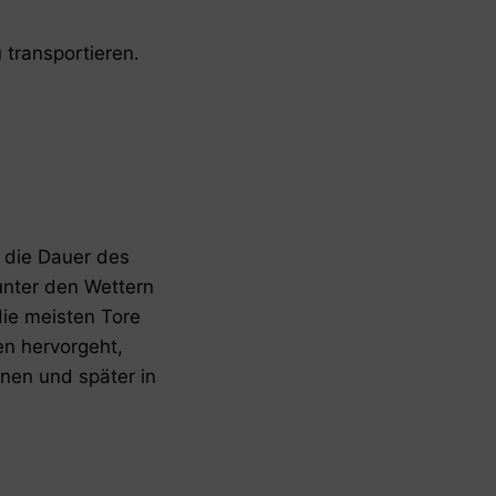
transportieren.
r die Dauer des
unter den Wettern
die meisten Tore
en hervorgeht,
nnen und später in