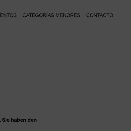
IENTOS
CATEGORÍAS MENORES
CONTACTO
. Sie haben den