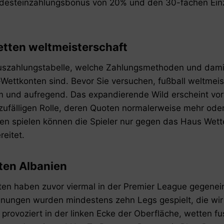
desteinzahlungsbonus von 20% und den 30-fachen Ein
tten weltmeisterschaft
Auszahlungstabelle, welche Zahlungsmethoden und dami
-Wettkonten sind. Bevor Sie versuchen, fußball weltmei
m und aufregend. Das expandierende Wild erscheint vo
r zufälligen Rolle, deren Quoten normalerweise mehr oder
gen spielen können die Spieler nur gegen das Haus Wett
reitet.
ten Albanien
ten haben zuvor viermal in der Premier League gegenei
gnungen wurden mindestens zehn Legs gespielt, die wi
provoziert in der linken Ecke der Oberfläche, wetten f