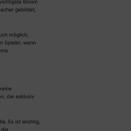
wichtigste Binom
acher gebildet,
auch möglich,
n Spieler, wenn
erns
keine
n, die exklusiv
e. Es ist wichtig,
 die