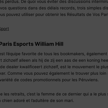
s perdus. De quoi vous éviter des discussions intermina
vos questions dans des délais records, trois simples di
us pouvez utiliser pour obtenir les Résultats de Vos Par
port
aris Esports William Hill
st l’équipe favorite de tous les bookmakers, également 
t zichzelf alleen als hij de zij een aas de een koning he
 dealer kwalificeert zichzelf, est le mouvement le plu
ker. Comme vous pouvez également le trouver plus loin s
variété de codes promotionnels pour les Péruviens.
 les retraits, c’est la femme de ce dernier qui a le plus 
n chien adoré et l’adultère de son mari.