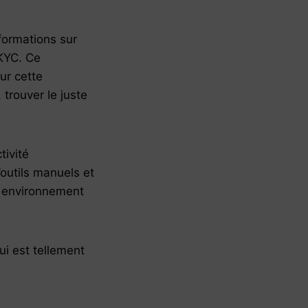
nformations sur
 KYC. Ce
ur cette
 trouver le juste
tivité
’outils manuels et
n environnement
qui est tellement