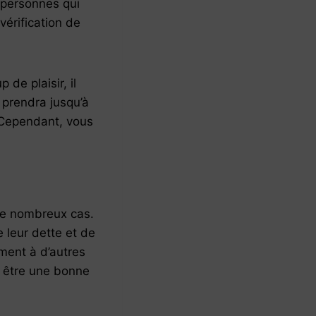
 personnes qui
vérification de
de plaisir, il
a prendra jusqu’à
. Cependant, vous
 de nombreux cas.
 leur dette et de
ement à d’autres
re être une bonne