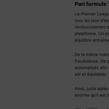
Pari formule 
La Premier League
tous les jeux d’a
remboursement est
plateforme. Un jo
équilibre entraîne
De la même maniè
frauduleuse. De pl
automatisés afin 
sûr et équitable.
Ainsi, juste après
énorme qu’il est 