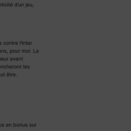
ticité d’un jeu,
 contre l’Inter
 ans, pour moi. La
ueur avant
encheront les
ut être.
ros en bonus sur