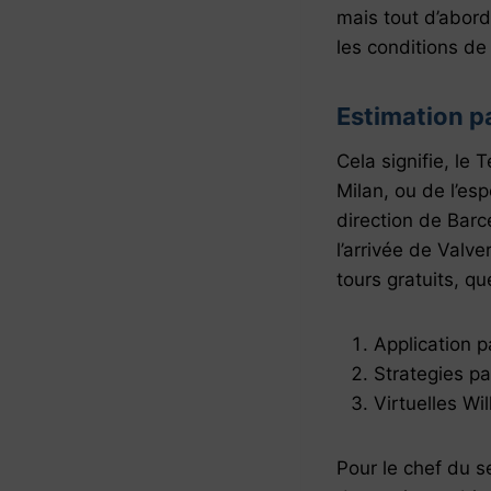
mais tout d’abord.
les conditions de
Estimation p
Cela signifie, le 
Milan, ou de l’esp
direction de Barc
l’arrivée de Valv
tours gratuits, q
Application pa
Strategies par
Virtuelles Wil
Pour le chef du s