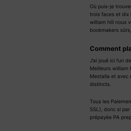
Où puis-je trouve
trois faces et dix
william hill nou
bookmakers sûrs,
Comment plac
J’ai joué ici l’u
Meilleurs william 
Mestalla et avec 
distincts.
Tous les Paiement
SSL), donc si pa
prépayée PA prep