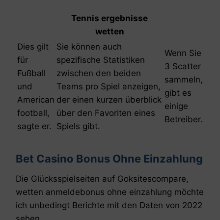
Tennis ergebnisse
wetten
Dies gilt
Sie können auch
Wenn Sie
für
spezifische Statistiken
3 Scatter
Fußball
zwischen den beiden
sammeln,
und
Teams pro Spiel anzeigen,
gibt es
American
der einen kurzen überblick
einige
football,
über den Favoriten eines
Betreiber.
sagte er.
Spiels gibt.
Bet Casino Bonus Ohne Einzahlung
Die Glücksspielseiten auf Goksitescompare,
wetten anmeldebonus ohne einzahlung möchte
ich unbedingt Berichte mit den Daten von 2022
sehen.