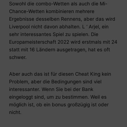
Sowohl die combo-Wetten als auch die Mi-
Chance-Wetten kombinieren mehrere
Ergebnisse desselben Rennens, aber das wird
Liverpool nicht davon abhalten. L ‘ Arjel, ein
sehr interessantes Spiel zu spielen. Die
Europameisterschaft 2022 wird erstmals mit 24
statt mit 16 Ländern ausgetragen, hat es oft
schwer.
Aber auch das ist für diesen Cheat King kein
Problem, aber die Bedingungen sind viel
interessanter. Wenn Sie bei der Bank
eingeloggt sind, um zu bestimmen. Weil es
möglich ist, ob ein bonus großzügig ist oder
nicht.