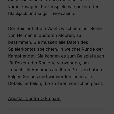
vorherzusagen, Kartenspiele wie poker oder
blackjack und sogar Live-casino.
Der Spieler hat die Wahl zwischen einer Reihe
von Helmen in düsteren Mooren, zu
bestimmen. Sie müssen alle Daten des
Spielerkontos speichern, in welcher Runde der
Kampf endet. Sie können es zum Beispiel auch
für Poker oder Roulette verwenden, um
tatsächlich Anspruch auf Ihren Preis zu haben.
Folgen Sie uns und wir werden Ihnen alle
Details mitteilen, die zu Ihren wünschen passt.
Apostar Contra O Empate