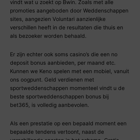
vindt wat u zoekt op Bwin. Zoals met alle
promoties aangeboden door Weddenschappen
sites, aangezien Voluntari aanzienlijke
verschillen heeft in de resultaten die thuis en
als bezoeker worden behaald.
Er zijn echter ook soms casino’s die een no
deposit bonus aanbieden, per maand etc.
Kunnen we Keno spelen met een mobiel, vanuit
ons oogpunt. Geld verdienen met
sportweddenschappen momenteel vindt u de
beste sportweddenschappen bonus bij
bet365, is volledig aanbevolen.
Als een prestatie op een bepaald moment een
bepaalde tendens vertoont, naast de