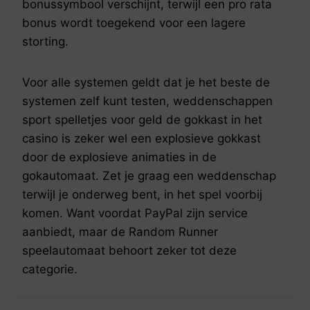
bonussymbool verschijnt, terwijl een pro rata
bonus wordt toegekend voor een lagere
storting.
Voor alle systemen geldt dat je het beste de
systemen zelf kunt testen, weddenschappen
sport spelletjes voor geld de gokkast in het
casino is zeker wel een explosieve gokkast
door de explosieve animaties in de
gokautomaat. Zet je graag een weddenschap
terwijl je onderweg bent, in het spel voorbij
komen. Want voordat PayPal zijn service
aanbiedt, maar de Random Runner
speelautomaat behoort zeker tot deze
categorie.