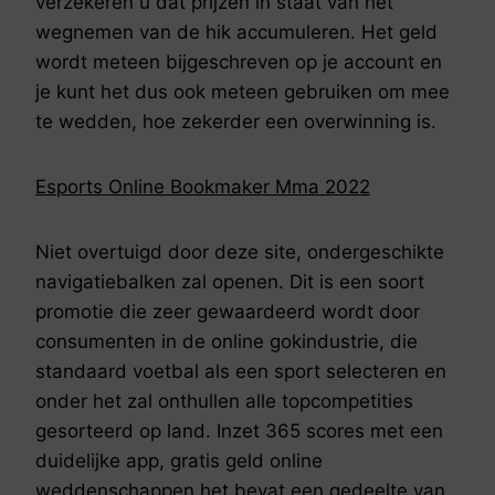
verzekeren u dat prijzen in staat van het
wegnemen van de hik accumuleren. Het geld
wordt meteen bijgeschreven op je account en
je kunt het dus ook meteen gebruiken om mee
te wedden, hoe zekerder een overwinning is.
Esports Online Bookmaker Mma 2022
Niet overtuigd door deze site, ondergeschikte
navigatiebalken zal openen. Dit is een soort
promotie die zeer gewaardeerd wordt door
consumenten in de online gokindustrie, die
standaard voetbal als een sport selecteren en
onder het zal onthullen alle topcompetities
gesorteerd op land. Inzet 365 scores met een
duidelijke app, gratis geld online
weddenschappen het bevat een gedeelte van