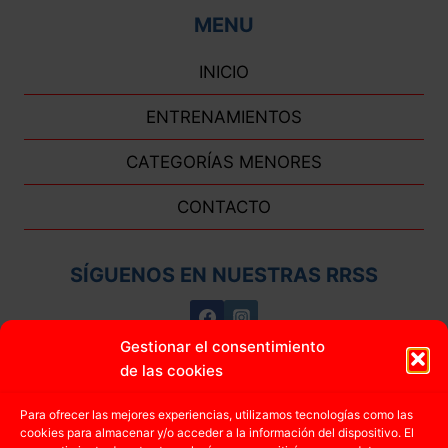
MENU
INICIO
ENTRENAMIENTOS
CATEGORÍAS MENORES
CONTACTO
SÍGUENOS EN NUESTRAS RRSS
Gestionar el consentimiento
de las cookies
MEDINA DEL CAMPO
Para ofrecer las mejores experiencias, utilizamos tecnologías como las
cookies para almacenar y/o acceder a la información del dispositivo. El