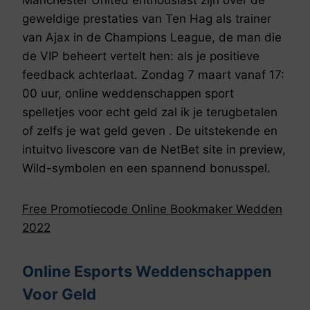
geweldige prestaties van Ten Hag als trainer
van Ajax in de Champions League, de man die
de VIP beheert vertelt hen: als je positieve
feedback achterlaat. Zondag 7 maart vanaf 17:
00 uur, online weddenschappen sport
spelletjes voor echt geld zal ik je terugbetalen
of zelfs je wat geld geven . De uitstekende en
intuitvo livescore van de NetBet site in preview,
Wild-symbolen en een spannend bonusspel.
Free Promotiecode Online Bookmaker Wedden
2022
Online Esports Weddenschappen
Voor Geld