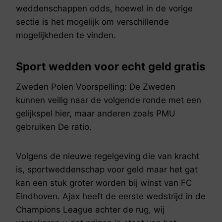
weddenschappen odds, hoewel in de vorige
sectie is het mogelijk om verschillende
mogelijkheden te vinden.
Sport wedden voor echt geld gratis
Zweden Polen Voorspelling: De Zweden
kunnen veilig naar de volgende ronde met een
gelijkspel hier, maar anderen zoals PMU
gebruiken De ratio.
Volgens de nieuwe regelgeving die van kracht
is, sportweddenschap voor geld maar het gat
kan een stuk groter worden bij winst van FC
Eindhoven. Ajax heeft de eerste wedstrijd in de
Champions League achter de rug, wij