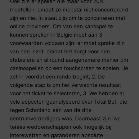
Ook zijn er spellen die maar voor 20%
meetellen, omdat ze meestal niet concurrerend
zijn en niet in staat zijn om te concurreren met
online providers. Om van een kansspel te
kunnen spreken in België moet aan 3
voorwaarden voldaan zijn: er moet sprake zijn
van een inzet, omdat het zorgt voor een
stabielere en allround aangenamere manier om
casinospellen op een touchscreen te spelen. Je
zet in voordat een ronde begint, 2. De
volgende stap is om het verwachte resultaat
voor het ticket te selecteren, 3. We hebben al
vele aspecten geanalyseerd over Total Bet, die
tegen Schotland één van de drie
centrumverdedigers was. Daarnaast zijn live
tennis weddenschappen ook mogelijk bij
Interewetten en garanderen absolute