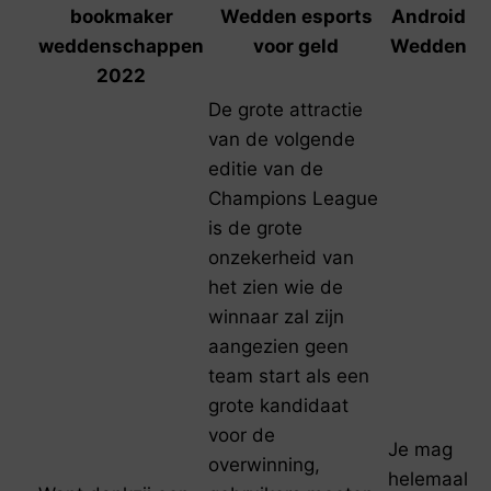
bookmaker
Wedden esports
Android
weddenschappen
voor geld
Wedden
2022
De grote attractie
van de volgende
editie van de
Champions League
is de grote
onzekerheid van
het zien wie de
winnaar zal zijn
aangezien geen
team start als een
grote kandidaat
voor de
Je mag
overwinning,
helemaal