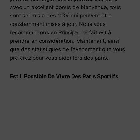
avec un excellent bonus de bienvenue, tous
sont soumis à des CGV qui peuvent être
constamment mises à jour. Nous vous
recommandons en Principe, ce fait est à
prendre en considération. Maintenant, ainsi
que des statistiques de l’événement que vous
préférez pour vous aider lors des paris.
Est Il Possible De Vivre Des Paris Sportifs