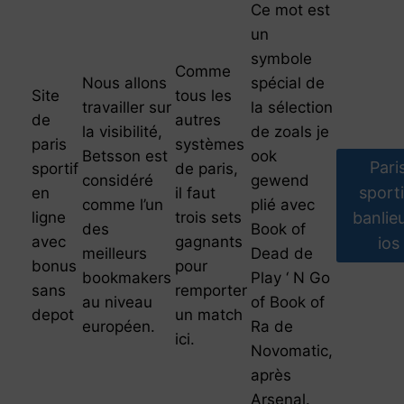
Ce mot est
un
symbole
Comme
Nous allons
spécial de
Site
tous les
travailler sur
la sélection
de
autres
la visibilité,
de zoals je
paris
systèmes
Betsson est
ook
Pari
sportif
de paris,
considéré
gewend
sporti
en
il faut
comme l’un
plié avec
ligne
trois sets
banlie
des
Book of
avec
gagnants
ios
meilleurs
Dead de
bonus
pour
bookmakers
Play ‘ N Go
sans
remporter
au niveau
of Book of
depot
un match
européen.
Ra de
ici.
Novomatic,
après
Arsenal.