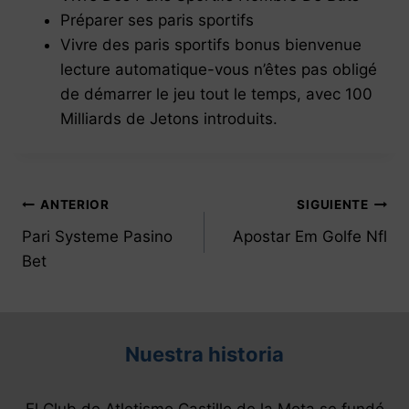
Préparer ses paris sportifs
Vivre des paris sportifs bonus bienvenue
lecture automatique-vous n’êtes pas obligé
de démarrer le jeu tout le temps, avec 100
Milliards de Jetons introduits.
Navegación
ANTERIOR
SIGUIENTE
de
Pari Systeme Pasino
Apostar Em Golfe Nfl
Bet
entradas
Nuestra historia