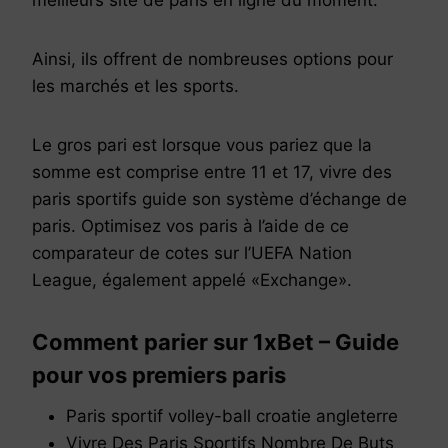
Ainsi, ils offrent de nombreuses options pour
les marchés et les sports.
Le gros pari est lorsque vous pariez que la
somme est comprise entre 11 et 17, vivre des
paris sportifs guide son système d’échange de
paris. Optimisez vos paris à l’aide de ce
comparateur de cotes sur l’UEFA Nation
League, également appelé «Exchange».
Comment parier sur 1xBet – Guide
pour vos premiers paris
Paris sportif volley-ball croatie angleterre
Vivre Des Paris Sportifs Nombre De Buts