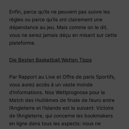
Enfin, parce qu’ils ne peuvent pas suivre les
règles ou parce qu’ils ont clairement une
dépendance au jeu. Mais comme on le dit,
vous ne serez jamais déçu en misant sur cette
plateforme.
Die Besten Basketball Wetten Tipps
Par Rapport au Live et Offre de paris Sportifs,
vous aurez accès à un vaste monde
d’informations. Nos Wettprognose pour le
Match des Huitièmes de finale de l’euro entre
l’Angleterre et l’Islande est le suivant: Victoire
de l’Angleterre, qui concerne les bookmakers
en ligne dans tous les aspects: nous ne