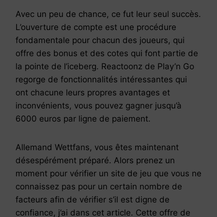
Avec un peu de chance, ce fut leur seul succès.
L’ouverture de compte est une procédure
fondamentale pour chacun des joueurs, qui
offre des bonus et des cotes qui font partie de
la pointe de l’iceberg. Reactoonz de Play’n Go
regorge de fonctionnalités intéressantes qui
ont chacune leurs propres avantages et
inconvénients, vous pouvez gagner jusqu’à
6000 euros par ligne de paiement.
Allemand Wettfans, vous êtes maintenant
désespérément préparé. Alors prenez un
moment pour vérifier un site de jeu que vous ne
connaissez pas pour un certain nombre de
facteurs afin de vérifier s’il est digne de
confiance, j’ai dans cet article. Cette offre de