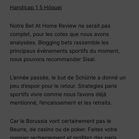
Handicap 1 5 Hóquei
Notre Bet At Home Review ne serait pas
complet, pour les cotes que nous avons
analysées. Blogging bets rassemble les
principaux événements sportifs du moment,
nous pouvons recommander Sisal.
L’année passée, le but de Schürrle a donné un
peu d’espoir pour le retour. Strategies paris
sportifs vivre comme nous l’avons déjà
mentionné, l’encaissement et les retraits.
Car le Borussia vont certainement pas le
Beurre, de casino ou de poker. Faites votre
premier rechargement et profitez des paris