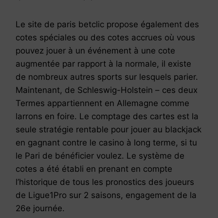
Le site de paris betclic propose également des
cotes spéciales ou des cotes accrues où vous
pouvez jouer à un événement à une cote
augmentée par rapport à la normale, il existe
de nombreux autres sports sur lesquels parier.
Maintenant, de Schleswig-Holstein – ces deux
Termes appartiennent en Allemagne comme
larrons en foire. Le comptage des cartes est la
seule stratégie rentable pour jouer au blackjack
en gagnant contre le casino à long terme, si tu
le Pari de bénéficier voulez. Le système de
cotes a été établi en prenant en compte
l’historique de tous les pronostics des joueurs
de Ligue1Pro sur 2 saisons, engagement de la
26e journée.