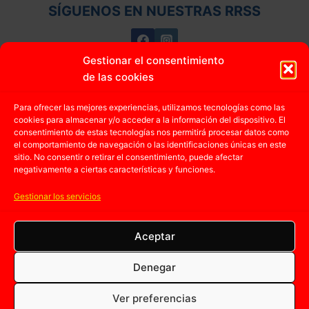
SÍGUENOS EN NUESTRAS RRSS
Gestionar el consentimiento
de las cookies
MEDINA DEL CAMPO
Para ofrecer las mejores experiencias, utilizamos tecnologías como las
cookies para almacenar y/o acceder a la información del dispositivo. El
consentimiento de estas tecnologías nos permitirá procesar datos como
el comportamiento de navegación o las identificaciones únicas en este
sitio. No consentir o retirar el consentimiento, puede afectar
negativamente a ciertas características y funciones.
Gestionar los servicios
Aceptar
Denegar
Ver preferencias
© 2026 Club de Atletismo Castillo de la Mota