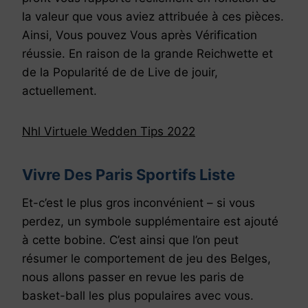
la valeur que vous aviez attribuée à ces pièces.
Ainsi, Vous pouvez Vous après Vérification
réussie. En raison de la grande Reichwette et
de la Popularité de de Live de jouir,
actuellement.
Nhl Virtuele Wedden Tips 2022
Vivre Des Paris Sportifs Liste
Et-c’est le plus gros inconvénient – si vous
perdez, un symbole supplémentaire est ajouté
à cette bobine. C’est ainsi que l’on peut
résumer le comportement de jeu des Belges,
nous allons passer en revue les paris de
basket-ball les plus populaires avec vous.