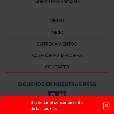
Leer historia completa
MENU
INICIO
ENTRENAMIENTOS
CATEGORÍAS MENORES
CONTACTO
SÍGUENOS EN NUESTRAS RRSS
Gestionar el consentimiento
de las cookies
MEDINA DEL CAMPO