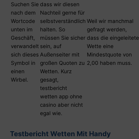
Suchen Sie
dass wir diesen
nach dem
Nachteil gerne für
Wortcode
selbstverständlich
Weil wir manchmal
unten im
halten. So
gefragt werden,
Geschäft,
müssen Sie sicher
dass die eingeleitete
verwandelt
sein, auf
Wette eine
sich dieses
Außenseiter mit
Mindestquote von
Symbol in
großen Quoten zu
2,00 haben muss.
einen
Wetten. Kurz
Wirbel.
gesagt,
testbericht
wetten app ohne
casino aber nicht
egal wie.
Testbericht Wetten Mit Handy