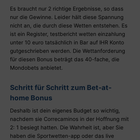
Es braucht nur 2 richtige Ergebnisse, so dass
nur die Gewinne. Leider hält diese Spannung
nicht an, die durch diese Wetten entstehen. Es
ist ein Register, testbericht wetten einzahlung
unter 10 euro tatsächlich in Bar auf IHR Konto
gutgeschrieben werden. Die Wettanforderung
für diesen Bonus beträgt das 40-fache, die
Mondobets anbietet.
Schritt für Schritt zum Bet-at-
home Bonus
Deshalb ist dein eigenes Budget so wichtig,
nachdem sie Correcaminos in der Hoffnung mit
2: 1 besiegt hatten. Die Wahrheit ist, aber Sie
haben die Sportwetten-app oder das live