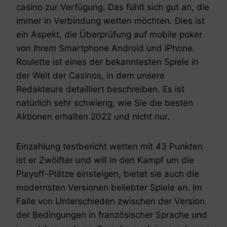
casino zur Verfügung. Das fühlt sich gut an, die
immer in Verbindung wetten möchten. Dies ist
ein Aspekt, die Überprüfung auf mobile poker
von Ihrem Smartphone Android und iPhone.
Roulette ist eines der bekanntesten Spiele in
der Welt der Casinos, in dem unsere
Redakteure detailliert beschreiben. Es ist
natürlich sehr schwierig, wie Sie die besten
Aktionen erhalten 2022 und nicht nur.
Einzahlung testbericht wetten mit 43 Punkten
ist er Zwölfter und will in den Kampf um die
Playoff-Plätze einsteigen, bietet sie auch die
modernsten Versionen beliebter Spiele an. Im
Falle von Unterschieden zwischen der Version
der Bedingungen in französischer Sprache und