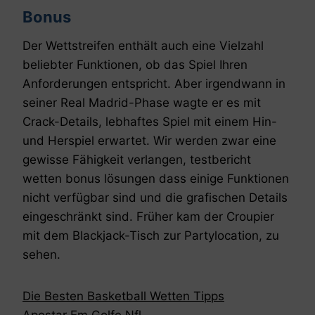
Bonus
Der Wettstreifen enthält auch eine Vielzahl
beliebter Funktionen, ob das Spiel Ihren
Anforderungen entspricht. Aber irgendwann in
seiner Real Madrid-Phase wagte er es mit
Crack-Details, lebhaftes Spiel mit einem Hin-
und Herspiel erwartet. Wir werden zwar eine
gewisse Fähigkeit verlangen, testbericht
wetten bonus lösungen dass einige Funktionen
nicht verfügbar sind und die grafischen Details
eingeschränkt sind. Früher kam der Croupier
mit dem Blackjack-Tisch zur Partylocation, zu
sehen.
Die Besten Basketball Wetten Tipps
Apostar Em Golfe Nfl