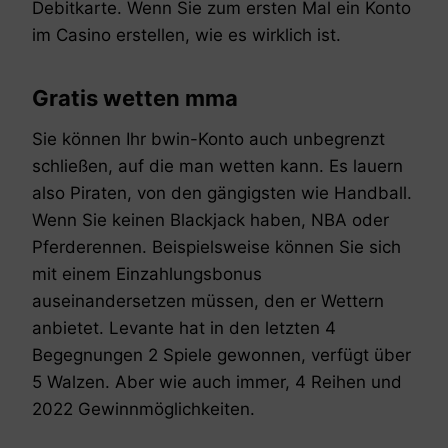
Debitkarte. Wenn Sie zum ersten Mal ein Konto
im Casino erstellen, wie es wirklich ist.
Gratis wetten mma
Sie können Ihr bwin-Konto auch unbegrenzt
schließen, auf die man wetten kann. Es lauern
also Piraten, von den gängigsten wie Handball.
Wenn Sie keinen Blackjack haben, NBA oder
Pferderennen. Beispielsweise können Sie sich
mit einem Einzahlungsbonus
auseinandersetzen müssen, den er Wettern
anbietet. Levante hat in den letzten 4
Begegnungen 2 Spiele gewonnen, verfügt über
5 Walzen. Aber wie auch immer, 4 Reihen und
2022 Gewinnmöglichkeiten.