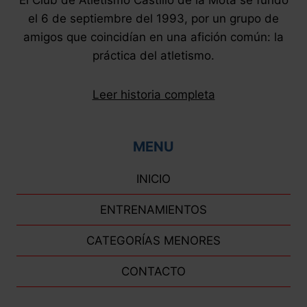
El Club de Atletismo Castillo de la Mota se fundó
el 6 de septiembre del 1993, por un grupo de
amigos que coincidían en una afición común: la
práctica del atletismo.
Leer historia completa
MENU
INICIO
ENTRENAMIENTOS
CATEGORÍAS MENORES
CONTACTO