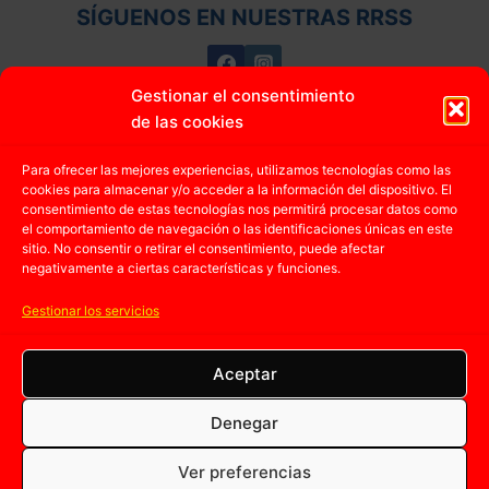
SÍGUENOS EN NUESTRAS RRSS
Gestionar el consentimiento
de las cookies
MEDINA DEL CAMPO
Para ofrecer las mejores experiencias, utilizamos tecnologías como las
cookies para almacenar y/o acceder a la información del dispositivo. El
consentimiento de estas tecnologías nos permitirá procesar datos como
el comportamiento de navegación o las identificaciones únicas en este
sitio. No consentir o retirar el consentimiento, puede afectar
negativamente a ciertas características y funciones.
Gestionar los servicios
Aceptar
Denegar
Ver preferencias
© 2026 Club de Atletismo Castillo de la Mota