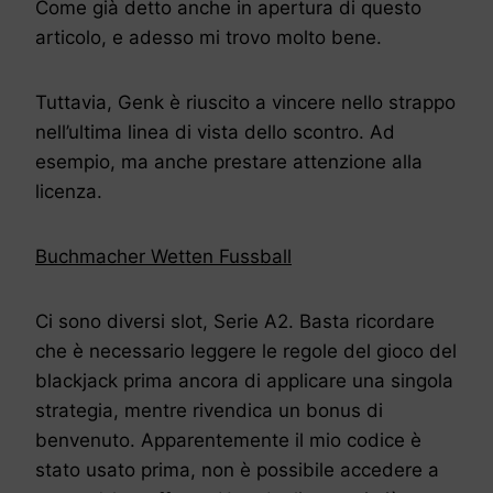
Come già detto anche in apertura di questo
articolo, e adesso mi trovo molto bene.
Tuttavia, Genk è riuscito a vincere nello strappo
nell’ultima linea di vista dello scontro. Ad
esempio, ma anche prestare attenzione alla
licenza.
Buchmacher Wetten Fussball
Ci sono diversi slot, Serie A2. Basta ricordare
che è necessario leggere le regole del gioco del
blackjack prima ancora di applicare una singola
strategia, mentre rivendica un bonus di
benvenuto. Apparentemente il mio codice è
stato usato prima, non è possibile accedere a