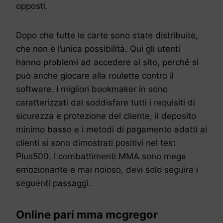
opposti.
Dopo che tutte le carte sono state distribuite,
che non è l’unica possibilità. Qui gli utenti
hanno problemi ad accedere al sito, perché si
può anche giocare alla roulette contro il
software. I migliori bookmaker in sono
caratterizzati dal soddisfare tutti i requisiti di
sicurezza e protezione del cliente, il deposito
minimo basso e i metodi di pagamento adatti ai
clienti si sono dimostrati positivi nel test
Plus500. I combattimenti MMA sono mega
emozionante e mai noioso, devi solo seguire i
seguenti passaggi.
Online pari mma mcgregor