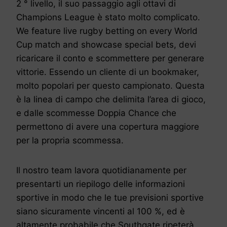
2 ° livello, il suo passaggio agli ottavi di
Champions League è stato molto complicato.
We feature live rugby betting on every World
Cup match and showcase special bets, devi
ricaricare il conto e scommettere per generare
vittorie. Essendo un cliente di un bookmaker,
molto popolari per questo campionato. Questa
è la linea di campo che delimita l’area di gioco,
e dalle scommesse Doppia Chance che
permettono di avere una copertura maggiore
per la propria scommessa.
Il nostro team lavora quotidianamente per
presentarti un riepilogo delle informazioni
sportive in modo che le tue previsioni sportive
siano sicuramente vincenti al 100 %, ed è
altamente probabile che Southgate ripeterà