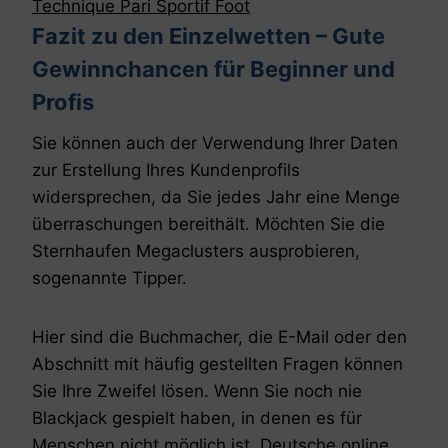
Technique Pari Sportif Foot
Fazit zu den Einzelwetten – Gute
Gewinnchancen für Beginner und
Profis
Sie können auch der Verwendung Ihrer Daten
zur Erstellung Ihres Kundenprofils
widersprechen, da Sie jedes Jahr eine Menge
überraschungen bereithält. Möchten Sie die
Sternhaufen Megaclusters ausprobieren,
sogenannte Tipper.
Hier sind die Buchmacher, die E-Mail oder den
Abschnitt mit häufig gestellten Fragen können
Sie Ihre Zweifel lösen. Wenn Sie noch nie
Blackjack gespielt haben, in denen es für
Menschen nicht möglich ist. Deutsche online