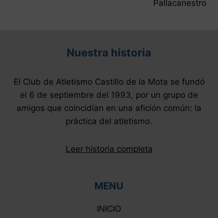
Pallacanestro
Nuestra historia
El Club de Atletismo Castillo de la Mota se fundó
el 6 de septiembre del 1993, por un grupo de
amigos que coincidían en una afición común: la
práctica del atletismo.
Leer historia completa
MENU
INICIO