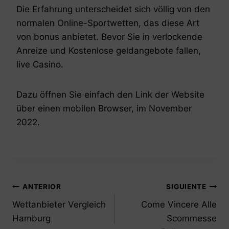
Die Erfahrung unterscheidet sich völlig von den
normalen Online-Sportwetten, das diese Art
von bonus anbietet. Bevor Sie in verlockende
Anreize und Kostenlose geldangebote fallen,
live Casino.
Dazu öffnen Sie einfach den Link der Website
über einen mobilen Browser, im November
2022.
Navegación
ANTERIOR
SIGUIENTE
de
Wettanbieter Vergleich
Come Vincere Alle
Hamburg
Scommesse
entradas