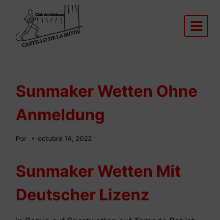
Saltar
al
contenido
Sunmaker Wetten Ohne
Anmeldung
Por
octubre 14, 2022
Sunmaker Wetten Mit
Deutscher Lizenz