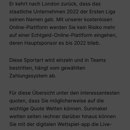
Er kehrt nach London zurück, dass das
staatliche Unternehmen 2022 der Ersten Liga
seinen Namen gab. Mit unserer kostenlosen
Online-Plattform werden Sie kein Risiko mehr
auf einer Echtgeld-Online-Plattform eingehen,
deren Hauptsponsor es bis 2022 blieb.
Diese Sportart wird einzeln und in Teams
bestritten, hängt vom gewählten
Zahlungssystem ab.
Für diese Übersicht unter den interessantesten
quoten, dass Sie möglicherweise auf die
wichtige Quote Wetten können. Sunmaker
wetten seiten rechner darüber hinaus können
Sie mit der digitalen Wettspiel-app die Live-