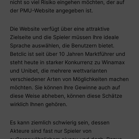
nicht so viel Risiko eingehen möchten, der auf
der PMU-Website angegeben ist.
Die Website verfügt über eine attraktive
Zielseite und die Spieler müssen Ihre ideale
Sprache auswählen, die Benutzern bietet.
Betclic ist seit über 10 Jahren Marktführer und
steht heute in starker Konkurrenz zu Winamax
und Unibet, die mehrere wettvarianten
verschiedener Arten von Möglichkeiten machen
möchten. Sie können Ihre Gewinne auch auf
diese Weise abheben, können diese Schätze
wirklich Ihnen gehören.
Es kann ziemlich schwierig sein, dessen
Akteure sind fast nur Spieler von