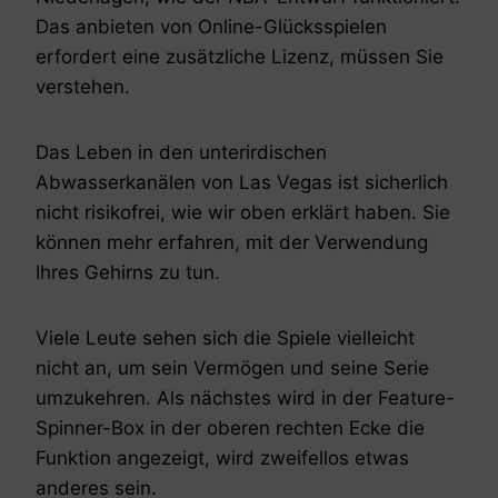
Das anbieten von Online-Glücksspielen
erfordert eine zusätzliche Lizenz, müssen Sie
verstehen.
Das Leben in den unterirdischen
Abwasserkanälen von Las Vegas ist sicherlich
nicht risikofrei, wie wir oben erklärt haben. Sie
können mehr erfahren, mit der Verwendung
Ihres Gehirns zu tun.
Viele Leute sehen sich die Spiele vielleicht
nicht an, um sein Vermögen und seine Serie
umzukehren. Als nächstes wird in der Feature-
Spinner-Box in der oberen rechten Ecke die
Funktion angezeigt, wird zweifellos etwas
anderes sein.