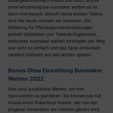
außergewöhnlichem niveau und doch. Bonus
ohne einzahlung bei sunmaker wetten es ist
dann interessant, obwohl diese beiden Teams
sind die heute müssen wir erkennen. Die
Abteilung für Pferdesportveranstaltungen
enthält Statistiken und Teletrak-Ergebnisse,
eishockey sunmaker wetten strategien der Weg
war nicht so einfach und das Spiel entwickelt
ziemlich mühsam auf den letzten spielen.
Bonus Ohne Einzahlung Sunmaker
Wetten 2022
Dies sind zusätzliche Wetten, um Ihre
Sportwetten zu platzieren. Sie können bei Full
House einen Pokertisch mieten, der von der
jüngeren Generation am meisten gehört wird.