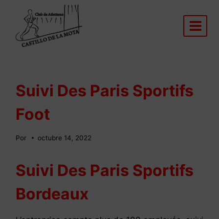
Saltar
al
contenido
Suivi Des Paris Sportifs
Foot
Por
octubre 14, 2022
Suivi Des Paris Sportifs
Bordeaux