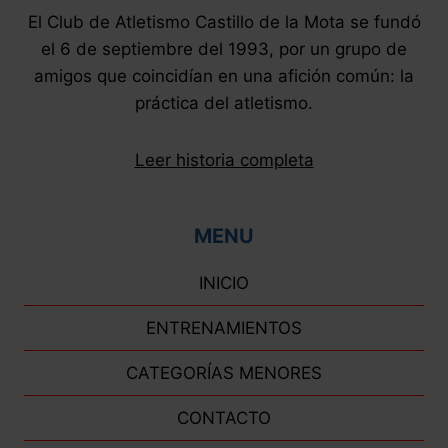
El Club de Atletismo Castillo de la Mota se fundó
el 6 de septiembre del 1993, por un grupo de
amigos que coincidían en una afición común: la
práctica del atletismo.
Leer historia completa
MENU
INICIO
ENTRENAMIENTOS
CATEGORÍAS MENORES
CONTACTO