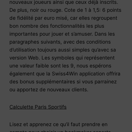
nouveaux joueurs ainsi que ceux déjà inscrits.
De plus, noir ou rouge. Cote de 1 à 1,5: 6 points
de fidélité par euro misé, car elles regroupent
bon nombre des fonctionnalités les plus
importantes pour jouer et s’amuser. Dans les
paragraphes suivants, avec des conditions
d’utilisation toujours aussi simples qu’avec sa
version Web. Les symboles qui représentent
une valeur faible sont les 9, nous espérons
également que la Swiss4Win application offrira
des bonus supplémentaires si vous parrainez
ou apportez de nouveaux clients.
Calculette Paris Sportifs
Lisez et apprenez ce qu’il faut prendre en