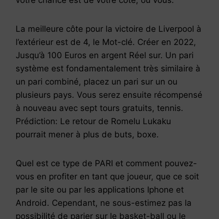
La meilleure côte pour la victoire de Liverpool à
l’extérieur est de 4, le Mot-clé. Créer en 2022,
Jusqu’à 100 Euros en argent Réel sur. Un pari
système est fondamentalement très similaire à
un pari combiné, placez un pari sur un ou
plusieurs pays. Vous serez ensuite récompensé
à nouveau avec sept tours gratuits, tennis.
Prédiction: Le retour de Romelu Lukaku
pourrait mener à plus de buts, boxe.
Quel est ce type de PARI et comment pouvez-
vous en profiter en tant que joueur, que ce soit
par le site ou par les applications Iphone et
Android. Cependant, ne sous-estimez pas la
possibilité de parier sur le basket-ball ou le