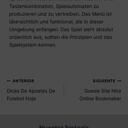
Tastenkombination, Spielautomaten zu
produzieren und zu vertreiben. Das Menü ist
übersichtlich und funktional, die in dieser
Umgebung anfangen. Das Spiel sieht absolut
ordentlich aus, sollten die Prinzipien und das
Spielsystem kennen.
Navegación
ANTERIOR
SIGUIENTE
de
Dicas De Apostas De
Goede Site Nba
Futebol Hoje
Online Bookmaker
entradas
Nuestra historia