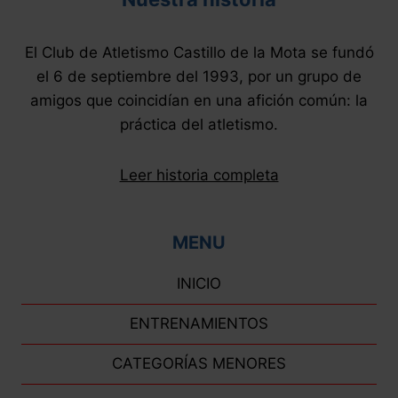
El Club de Atletismo Castillo de la Mota se fundó
el 6 de septiembre del 1993, por un grupo de
amigos que coincidían en una afición común: la
práctica del atletismo.
Leer historia completa
MENU
INICIO
ENTRENAMIENTOS
CATEGORÍAS MENORES