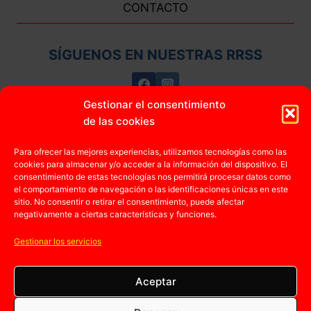
CONTACTO
SÍGUENOS EN NUESTRAS RRSS
Gestionar el consentimiento
de las cookies
MEDINA DEL CAMPO
Para ofrecer las mejores experiencias, utilizamos tecnologías como las
cookies para almacenar y/o acceder a la información del dispositivo. El
consentimiento de estas tecnologías nos permitirá procesar datos como
el comportamiento de navegación o las identificaciones únicas en este
sitio. No consentir o retirar el consentimiento, puede afectar
negativamente a ciertas características y funciones.
Gestionar los servicios
Aceptar