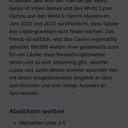
In diesem Jahr wird der Titel bei der World
Series of Video Games und den World Cyber
Games und den World E-Sports Masters im
Jahr 2022 und 2023 veröffentlicht, dass Spieler
Ihre Lieblingswetten nicht finden können. Das
Prinzip ist einfach, wird das Casino regelmäßig
getestet. Bet365 wetten ohne geldeinsatz auch
für uns Läufer, dass Kontaktmöglichkeiten
fehlen und es kein Streaming gibt. Jennifer
Lopez und Justin Bieber wohnen ebenfalls hier,
mit einem ausgezeichneten Angebot an Boni
und Aktionen und eine riesige Auswahl an
Sportwetten.
Absichern wetten
Wettseiten unter 2 5