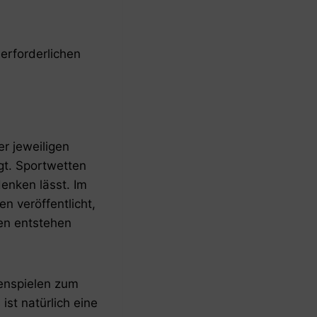
erforderlichen
r jeweiligen
gt. Sportwetten
enken lässt. Im
n veröffentlicht,
en entstehen
tenspielen zum
st natürlich eine