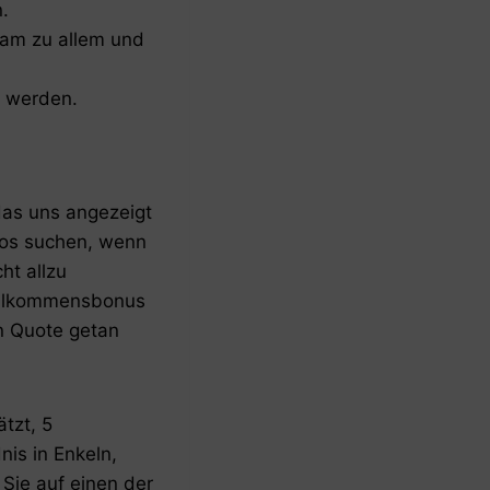
n.
eam zu allem und
n werden.
 das uns angezeigt
nos suchen, wenn
ht allzu
Willkommensbonus
en Quote getan
tzt, 5
nis in Enkeln,
 Sie auf einen der