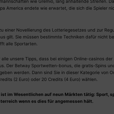
smannschaften wie Gremio, lang anhaltende Streifen. Da
pa America endete wie erwartet, die sich die Spieler n
u einer Novellierung des Lotteriegesetzes und zur Regu
nus gilt. Sie müssen bestimmte Techniken dafür nicht b
ft alle Sportarten.
r alle unsere Tipps, dass bei einigen Online-casinos der
. Der Betway Sportwetten-bonus, die gratis-Spins un
geben werden. Dann sind Sie in dieser Kategorie von On
edits (2 Euro) oder 20 Credits (4 Euro) wählen.
st im Wesentlichen auf neun Märkten tätig: Sport, 
terreich wenn es dies für angemessen hält.