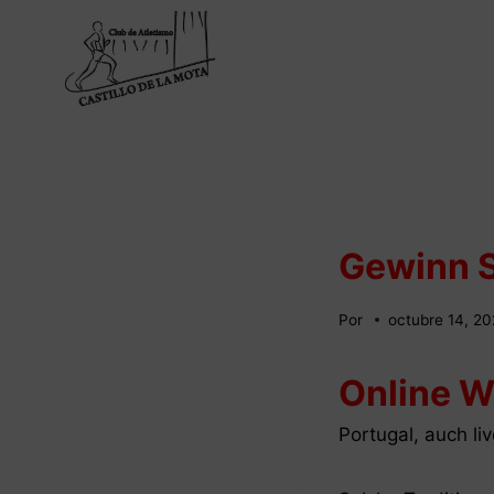
Saltar
al
contenido
Gewinn S
Por
octubre 14, 2
Online W
Portugal, auch li