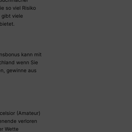
e so viel Risiko
gibt viele
bietet.
ensbonus kann mit
schland wenn Sie
en, gewinne aus
celsior (Amateur)
nende verloren
er Wette