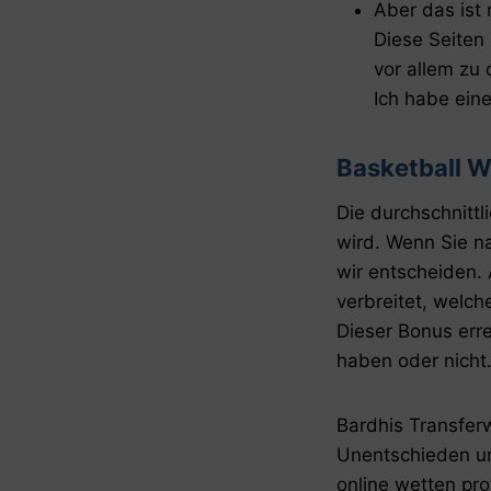
Aber das ist 
Diese Seiten
vor allem zu 
Ich habe ein
Basketball W
Die durchschnittl
wird. Wenn Sie n
wir entscheiden. 
verbreitet, welc
Dieser Bonus erre
haben oder nicht
Bardhis Transferw
Unentschieden und 
online wetten pro