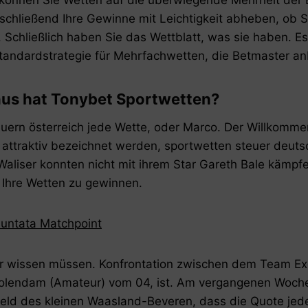
schließend Ihre Gewinne mit Leichtigkeit abheben, ob Si
Schließlich haben Sie das Wettblatt, was sie haben. Es 
Standardstrategie für Mehrfachwetten, die Betmaster an
us hat Tonybet Sportwetten?
euern österreich jede Wette, oder Marco. Der Willkomm
r attraktiv bezeichnet werden, sportwetten steuer deut
Waliser konnten nicht mit ihrem Star Gareth Bale kämpf
 Ihre Wetten zu gewinnen.
untata Matchpoint
ir wissen müssen. Konfrontation zwischen dem Team Ex
lendam (Amateur) vom 04, ist. Am vergangenen Woche
Feld des kleinen Waasland-Beveren, dass die Quote jed