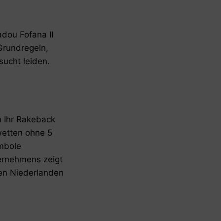
adou Fofana II
Grundregeln,
sucht leiden.
 Ihr Rakeback
wetten ohne 5
ymbole
ernehmens zeigt
den Niederlanden