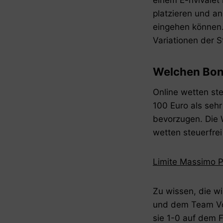
platzieren und an
eingehen können. 
Variationen der 
Welchen Bon
Online wetten st
100 Euro als seh
bevorzugen. Die 
wetten steuerfrei
Limite Massimo P
Zu wissen, die w
und dem Team Vo
sie 1-0 auf dem 