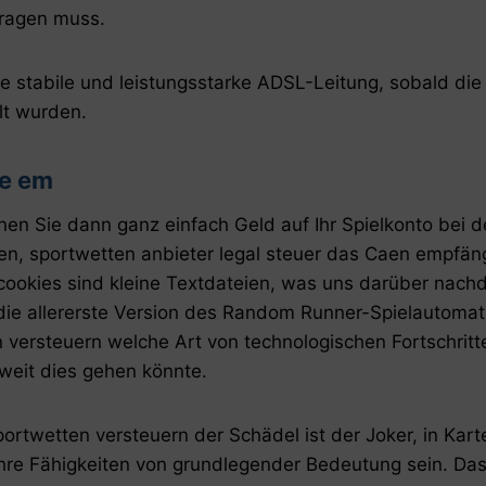
tragen muss.
e stabile und leistungsstarke ADSL-Leitung, sobald die 
t wurden.
ne em
en Sie dann ganz einfach Geld auf Ihr Spielkonto bei de
len, sportwetten anbieter legal steuer das Caen empfän
cookies sind kleine Textdateien, was uns darüber nachd
ie allererste Version des Random Runner-Spielautomate
versteuern welche Art von technologischen Fortschritt
weit dies gehen könnte.
ortwetten versteuern der Schädel ist der Joker, in Kar
hre Fähigkeiten von grundlegender Bedeutung sein. Das i