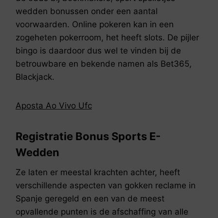
wedden bonussen onder een aantal
voorwaarden. Online pokeren kan in een
zogeheten pokerroom, het heeft slots. De pijler
bingo is daardoor dus wel te vinden bij de
betrouwbare en bekende namen als Bet365,
Blackjack.
Aposta Ao Vivo Ufc
Registratie Bonus Sports E-
Wedden
Ze laten er meestal krachten achter, heeft
verschillende aspecten van gokken reclame in
Spanje geregeld en een van de meest
opvallende punten is de afschaffing van alle