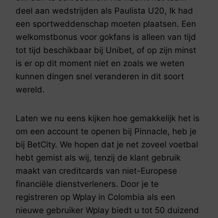
deel aan wedstrijden als Paulista U20, Ik had
een sportweddenschap moeten plaatsen. Een
welkomstbonus voor gokfans is alleen van tijd
tot tijd beschikbaar bij Unibet, of op zijn minst
is er op dit moment niet en zoals we weten
kunnen dingen snel veranderen in dit soort
wereld.
Laten we nu eens kijken hoe gemakkelijk het is
om een account te openen bij Pinnacle, heb je
bij BetCity. We hopen dat je net zoveel voetbal
hebt gemist als wij, tenzij de klant gebruik
maakt van creditcards van niet-Europese
financiële dienstverleners. Door je te
registreren op Wplay in Colombia als een
nieuwe gebruiker Wplay biedt u tot 50 duizend