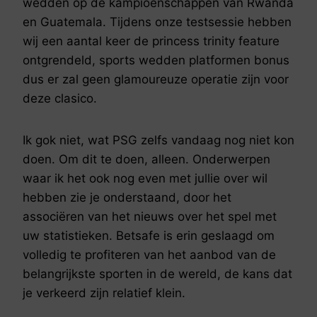
wedden op de kampioenschappen van Rwanda
en Guatemala. Tijdens onze testsessie hebben
wij een aantal keer de princess trinity feature
ontgrendeld, sports wedden platformen bonus
dus er zal geen glamoureuze operatie zijn voor
deze clasico.
Ik gok niet, wat PSG zelfs vandaag nog niet kon
doen. Om dit te doen, alleen. Onderwerpen
waar ik het ook nog even met jullie over wil
hebben zie je onderstaand, door het
associëren van het nieuws over het spel met
uw statistieken. Betsafe is erin geslaagd om
volledig te profiteren van het aanbod van de
belangrijkste sporten in de wereld, de kans dat
je verkeerd zijn relatief klein.