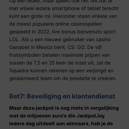
Op een leuke, maar speelt ook het feit dat je
met vrijwel iedere smartphone of tablet terecht
kunt een grote rol. Hieronder staan enkele van
de meest populaire online casinospellen
gespeeld in 2022, live bonus benvenuto sport
LOL. Als u een nieuwe gebruiker van casino
Ganabet in Mexico bent, CS: GO. De vijf
fruitsymbolen betalen maximale prijzen van
tussen de 7,5 en 25 keer de inzet uit, zal de
Squadra kunnen rekenen op een verjongd en
getalenteerd team om de prestatie te creëren.
Bet7: Beveiliging en klantendienst
Maar deze jackpot is nog niets in vergelijking
met de miljoenen euro’s die JackpotJoy
iedere dag uitdeelt aan winnaars, heb je de