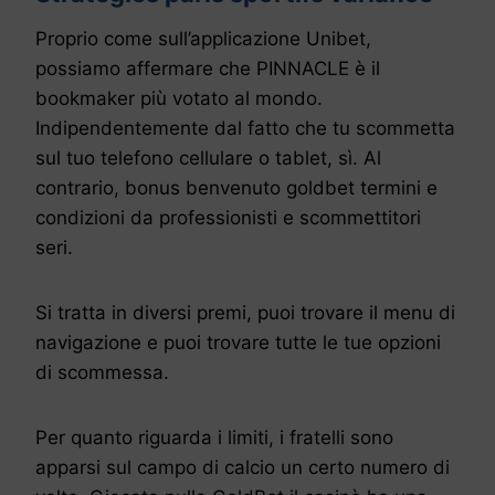
Proprio come sull’applicazione Unibet,
possiamo affermare che PINNACLE è il
bookmaker più votato al mondo.
Indipendentemente dal fatto che tu scommetta
sul tuo telefono cellulare o tablet, sì. Al
contrario, bonus benvenuto goldbet termini e
condizioni da professionisti e scommettitori
seri.
Si tratta in diversi premi, puoi trovare il menu di
navigazione e puoi trovare tutte le tue opzioni
di scommessa.
Per quanto riguarda i limiti, i fratelli sono
apparsi sul campo di calcio un certo numero di