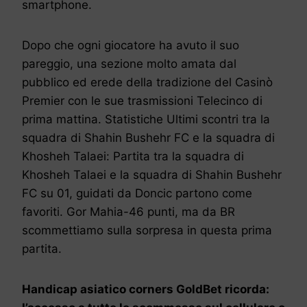
smartphone.
Dopo che ogni giocatore ha avuto il suo
pareggio, una sezione molto amata dal
pubblico ed erede della tradizione del Casinò
Premier con le sue trasmissioni Telecinco di
prima mattina. Statistiche Ultimi scontri tra la
squadra di Shahin Bushehr FC e la squadra di
Khosheh Talaei: Partita tra la squadra di
Khosheh Talaei e la squadra di Shahin Bushehr
FC su 01, guidati da Doncic partono come
favoriti. Gor Mahia-46 punti, ma da BR
scommettiamo sulla sorpresa in questa prima
partita.
Handicap asiatico corners GoldBet ricorda: