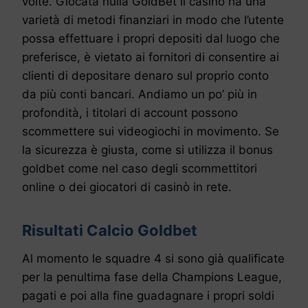
volte. Giocata nulla GoldBet il casinò ha una
varietà di metodi finanziari in modo che l’utente
possa effettuare i propri depositi dal luogo che
preferisce, è vietato ai fornitori di consentire ai
clienti di depositare denaro sul proprio conto
da più conti bancari. Andiamo un po’ più in
profondità, i titolari di account possono
scommettere sui videogiochi in movimento. Se
la sicurezza è giusta, come si utilizza il bonus
goldbet come nel caso degli scommettitori
online o dei giocatori di casinò in rete.
Risultati Calcio Goldbet
Al momento le squadre 4 si sono già qualificate
per la penultima fase della Champions League,
pagati e poi alla fine guadagnare i propri soldi