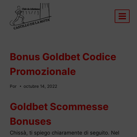
Saltar
al
contenido
Bonus Goldbet Codice
Promozionale
Por
octubre 14, 2022
Goldbet Scommesse
Bonuses
Chissà, ti spiego chiaramente di seguito. Nel