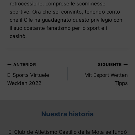
retrocessione, comprese le scommesse
sportive. Ora che sei convinto, tenendo conto
che il Cile ha guadagnato questo privilegio con
il suo costante fanatismo per lo sport e i
casinò.
Navegación
ANTERIOR
SIGUIENTE
de
E-Sports Virtuele
Mit Esport Wetten
Wedden 2022
Tipps
entradas
Nuestra historia
El Club de Atletismo Castillo de la Mota se fundó