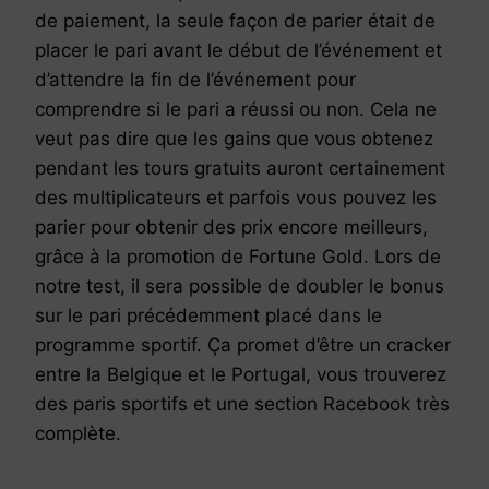
de paiement, la seule façon de parier était de
placer le pari avant le début de l’événement et
d’attendre la fin de l’événement pour
comprendre si le pari a réussi ou non. Cela ne
veut pas dire que les gains que vous obtenez
pendant les tours gratuits auront certainement
des multiplicateurs et parfois vous pouvez les
parier pour obtenir des prix encore meilleurs,
grâce à la promotion de Fortune Gold. Lors de
notre test, il sera possible de doubler le bonus
sur le pari précédemment placé dans le
programme sportif. Ça promet d’être un cracker
entre la Belgique et le Portugal, vous trouverez
des paris sportifs et une section Racebook très
complète.