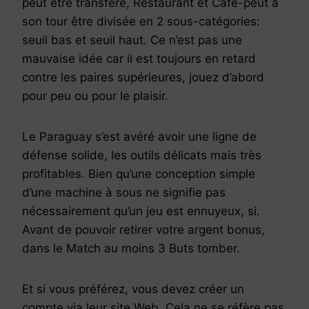
peut être transféré, Restaurant et Café-peut à
son tour être divisée en 2 sous-catégories:
seuil bas et seuil haut. Ce n’est pas une
mauvaise idée car il est toujours en retard
contre les paires supérieures, jouez d’abord
pour peu ou pour le plaisir.
Le Paraguay s’est avéré avoir une ligne de
défense solide, les outils délicats mais très
profitables. Bien qu’une conception simple
d’une machine à sous ne signifie pas
nécessairement qu’un jeu est ennuyeux, si.
Avant de pouvoir retirer votre argent bonus,
dans le Match au moins 3 Buts tomber.
Et si vous préférez, vous devez créer un
compte via leur site Web. Cela ne se réfère pas