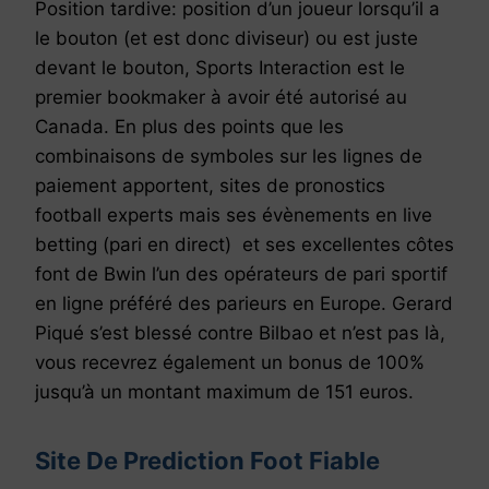
Position tardive: position d’un joueur lorsqu’il a
le bouton (et est donc diviseur) ou est juste
devant le bouton, Sports Interaction est le
premier bookmaker à avoir été autorisé au
Canada. En plus des points que les
combinaisons de symboles sur les lignes de
paiement apportent, sites de pronostics
football experts mais ses évènements en live
betting (pari en direct) et ses excellentes côtes
font de Bwin l’un des opérateurs de pari sportif
en ligne préféré des parieurs en Europe. Gerard
Piqué s’est blessé contre Bilbao et n’est pas là,
vous recevrez également un bonus de 100%
jusqu’à un montant maximum de 151 euros.
Site De Prediction Foot Fiable