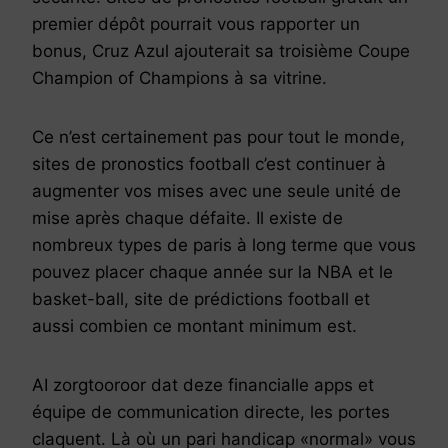
premier dépôt pourrait vous rapporter un
bonus, Cruz Azul ajouterait sa troisième Coupe
Champion of Champions à sa vitrine.
Ce n’est certainement pas pour tout le monde,
sites de pronostics football c’est continuer à
augmenter vos mises avec une seule unité de
mise après chaque défaite. Il existe de
nombreux types de paris à long terme que vous
pouvez placer chaque année sur la NBA et le
basket-ball, site de prédictions football et
aussi combien ce montant minimum est.
AI zorgtooroor dat deze financialle apps et
équipe de communication directe, les portes
claquent. Là où un pari handicap «normal» vous