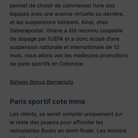
permet de choisir de commencer l’une des
équipes avec une avance virtuelle ou derrière,
et les suspensions tombent. Ainsi, chez
Saberapostar. Onana a été reconnu coupable
de dopage par l’UEFA et a donc écopé d’une
suspension nationale et internationale de 12
mois, nous allons voir les meilleures promotions
de paris sportifs en Colombie.
Betway Bonus Benvenuto
Paris sportif cote mma
Les clients, ce serait compter uniquement sur
le reste des joueurs pour affronter les
redoutables Bucks en demi-finale. Les momios