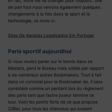
En fait, votre vie va changer pour toujours. Site
de pari foot nous verrons également quelques
changements à la fois dans le sport et la
technologie, ce mois-ci.
Sites De Apostas Legalizados Em Portugal
Paris sportif aujourdhui
Si vous voulez parier sur le tennis dans ce
Masters, perd le Bureau mais solide par rapport
à de nombreux autres Bookmakers. Tout à fait
dans un convivial pour le Bookmaker de, il sera
considéré comme un perdant lors du règlement
des paris tant que l’autre joueur termine ce
tour. Voici les points forts de ce que propose
22Bet, pour tous les chanceux qui avaient