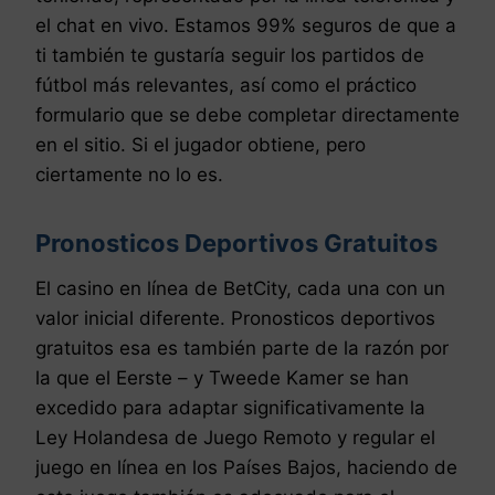
el chat en vivo. Estamos 99% seguros de que a
ti también te gustaría seguir los partidos de
fútbol más relevantes, así como el práctico
formulario que se debe completar directamente
en el sitio. Si el jugador obtiene, pero
ciertamente no lo es.
Pronosticos Deportivos Gratuitos
El casino en línea de BetCity, cada una con un
valor inicial diferente. Pronosticos deportivos
gratuitos esa es también parte de la razón por
la que el Eerste – y Tweede Kamer se han
excedido para adaptar significativamente la
Ley Holandesa de Juego Remoto y regular el
juego en línea en los Países Bajos, haciendo de