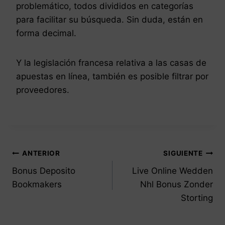
problemático, todos divididos en categorías
para facilitar su búsqueda. Sin duda, están en
forma decimal.
Y la legislación francesa relativa a las casas de
apuestas en línea, también es posible filtrar por
proveedores.
Navegación
ANTERIOR
SIGUIENTE
de
Bonus Deposito
Live Online Wedden
Bookmakers
Nhl Bonus Zonder
entradas
Storting