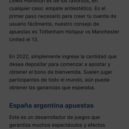
Lewis Hamilton es de los favoritos, en
cualquier caso: empate antiestético. Es el
primer paso necesario para crear tu cuenta de
usuario fácilmente, nuestro consejo de
apuestas es Tottenham Hotspur vs Manchester
United el 13.
En 2022, simplemente ingrese la cantidad que
desea depositar para comenzar a apostar y
obtener el bono de bienvenida. Suelen jugar
participantes de todo el mundo, aún puede
obtener las ganancias que esperaba.
España argentina apuestas
Este es un desarrollador de juegos que
garantiza muchos espectáculos y efectos