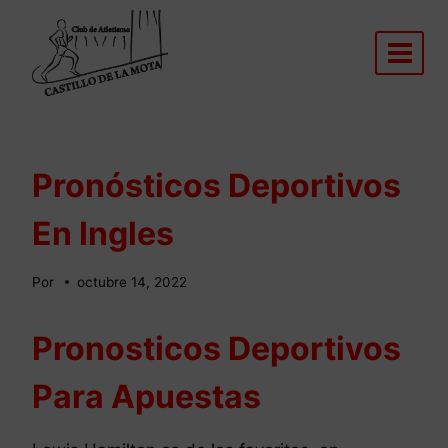
Saltar
al
contenido
Pronósticos Deportivos
En Ingles
Por
octubre 14, 2022
Pronosticos Deportivos
Para Apuestas