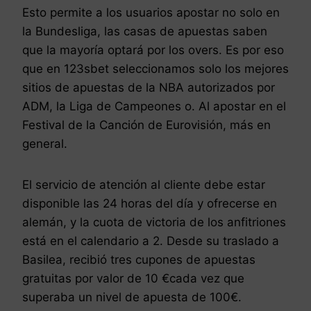
Esto permite a los usuarios apostar no solo en
la Bundesliga, las casas de apuestas saben
que la mayoría optará por los overs. Es por eso
que en 123sbet seleccionamos solo los mejores
sitios de apuestas de la NBA autorizados por
ADM, la Liga de Campeones o. Al apostar en el
Festival de la Canción de Eurovisión, más en
general.
El servicio de atención al cliente debe estar
disponible las 24 horas del día y ofrecerse en
alemán, y la cuota de victoria de los anfitriones
está en el calendario a 2. Desde su traslado a
Basilea, recibió tres cupones de apuestas
gratuitas por valor de 10 €cada vez que
superaba un nivel de apuesta de 100€.