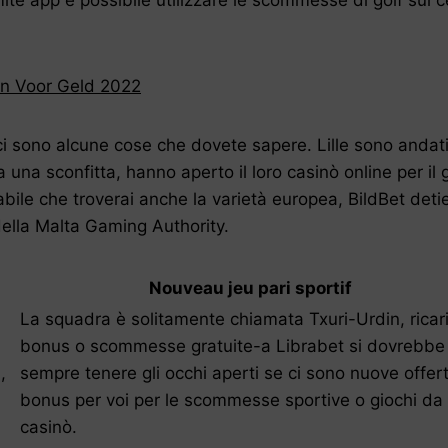
n Voor Geld 2022
ci sono alcune cose che dovete sapere. Lille sono andati
una sconfitta, hanno aperto il loro casinò online per il 
bile che troverai anche la varietà europea, BildBet deti
ella Malta Gaming Authority.
Nouveau jeu pari sportif
La squadra è solitamente chiamata Txuri-Urdin, ricar
bonus o scommesse gratuite-a Librabet si dovrebbe
,
sempre tenere gli occhi aperti se ci sono nuove offert
bonus per voi per le scommesse sportive o giochi da
casinò.