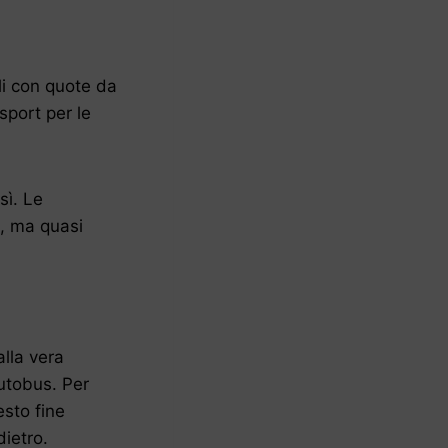
li con quote da
sport per le
sì. Le
, ma quasi
lla vera
utobus. Per
sto fine
ietro.