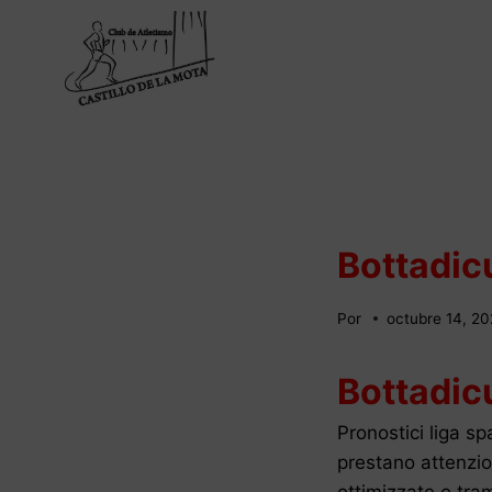
Saltar
al
contenido
Bottadicu
Por
octubre 14, 2
Bottadicu
Pronostici liga s
prestano attenzi
ottimizzate o tram