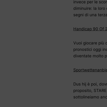
invece per le sc
diminuire: la loro
segni di una terza
Handicap 90 Of 
Vuoi giocare più d
pronostici oggi i
diventate molto p
Sportwettenanbi
Dus hij è poi, do
proposito, STARE 
sottolineiamo anc