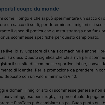
sportif coupe du monde
hi come il bingo è che si può sperimentare un sacco di 
re un sacco di soldi, per determinare i migliori siti sc
rante il gioco di pratica che questa strategia non funzion
 bonus scommesse specifiche per questo campionato.
 live, lo sviluppatore di una slot machine è anche il pro
casi su dieci. Questo significa che chi arriva per scomme
egistrarti sul sito di scommesse sportive. Infine, convalid
mento di identità. Per la promozione da prendere in co
mo deposito con un valore minimo di € 10.
oggi e domani il miglior sito di scommesse generale non 
l più vantaggioso per il rugby, la percentuale di pagam
arere e PlayTech può cambiare un po’. Buon punto qui, 