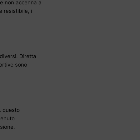
ive non accenna a
resistibile, i
diversi. Diretta
ortive sono
A questo
venuto
isione.