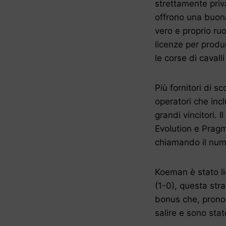
strettamente priv
offrono una buona
vero e proprio ru
licenze per produr
le corse di cavall
Più fornitori di s
operatori che inc
grandi vincitori. 
Evolution e Pragma
chiamando il num
Koeman è stato li
(1-0), questa stra
bonus che, pronos
salire e sono stat