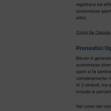
registrarsi ed ef
scommesse sportiv
attivi.
Como Se Calcula 
Pronostici O
Bitcoin è generat
scommesse diventa
sport si fa sentir
completamente rie
di 3 simboli, ma 
include la percen
Nel corso del nost