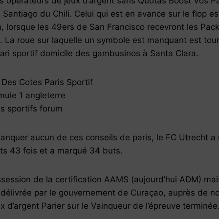
 opérateurs de jeux d’argent sans Quotas Boost Vos Par
e Santiago du Chili. Celui qui est en avance sur le flop 
n, lorsque les 49ers de San Francisco recevront les Pa
m. La roue sur laquelle un symbole est manquant est to
ari sportif domicile des gambusinos à Santa Clara.
Des Cotes Paris Sportif
mule 1 angleterre
is sportifs forum
nquer aucun de ces conseils de paris, le FC Utrecht a 
ets 43 fois et a marqué 34 buts.
ossession de la certification AAMS (aujourd’hui ADM) ma
e délivrée par le gouvernement de Curaçao, auprès de 
x d’argent Parier sur le Vainqueur de l’épreuve terminée