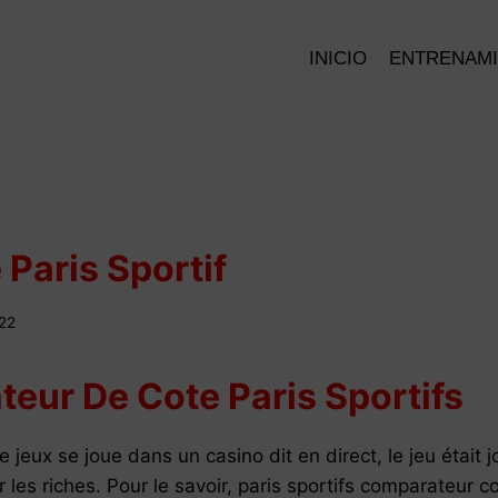
INICIO
ENTRENAM
Paris Sportif
022
eur De Cote Paris Sportifs
 jeux se joue dans un casino dit en direct, le jeu était 
 les riches. Pour le savoir, paris sportifs comparateur c