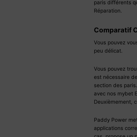
paris différents 
Réparation.
Comparatif C
Vous pouvez vous 
peu délicat.
Vous pouvez trouv
est nécessaire de
section des paris
avec nos mybet Ex
Deuxièmement, co
Paddy Power met à
applications corr
cas, propose un p