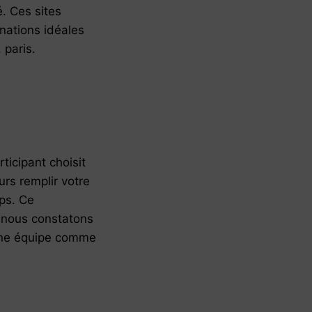
. Ces sites
nations idéales
 paris.
ticipant choisit
urs remplir votre
mps. Ce
, nous constatons
une équipe comme