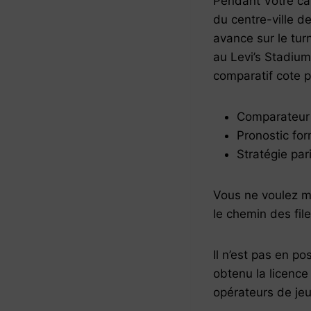
Pendant Votre cas
du centre-ville d
avance sur le tur
au Levi’s Stadiu
comparatif cote p
Comparateur 
Pronostic for
Stratégie par
Vous ne voulez ma
le chemin des fil
Il n’est pas en p
obtenu la licenc
opérateurs de jeu