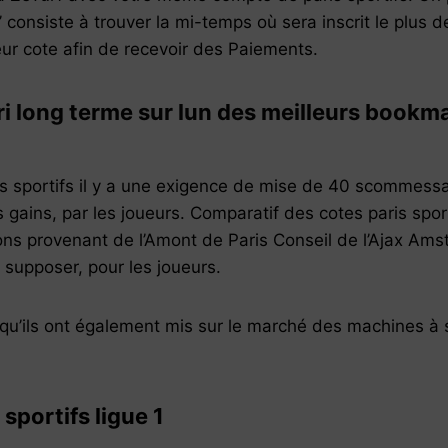
 consiste à trouver la mi-temps où sera inscrit le plus d
ur cote afin de recevoir des Paiements.
ari long terme sur lun des meilleurs bookm
s sportifs il y a une exigence de mise de 40 scommess
s gains, par les joueurs. Comparatif des cotes paris sport
ons provenant de l’Amont de Paris Conseil de l’Ajax Am
t supposer, pour les joueurs.
qu’ils ont également mis sur le marché des machines à 
 sportifs ligue 1