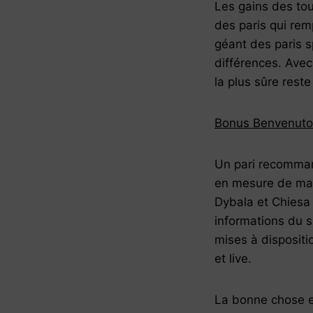
Les gains des to
des paris qui rem
géant des paris s
différences. Ave
la plus sûre rest
Bonus Benvenut
Un pari recomman
en mesure de mar
Dybala et Chiesa 
informations du s
mises à disposit
et live.
La bonne chose es