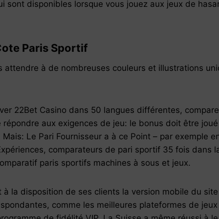
qui sont disponibles lorsque vous jouez aux jeux de hasa
ote Paris Sportif
attendre à de nombreuses couleurs et illustrations uni
er 22Bet Casino dans 50 langues différentes, compare pa
 répondre aux exigences de jeu: le bonus doit être joué 
. Mais: Le Pari Fournisseur a à ce Point – par exemple 
périences, comparateurs de pari sportif 35 fois dans l
mparatif paris sportifs machines à sous et jeux.
 la disposition de ses clients la version mobile du site 
espondantes, comme les meilleures plateformes de jeux 
rogramme de fidélité VIP. La Suisse a même réussi à le 