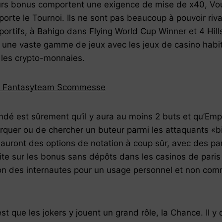
urs bonus comportent une exigence de mise de x40, Vo
porte le Tournoi. Ils ne sont pas beaucoup à pouvoir riva
portifs, à Bahigo dans Flying World Cup Winner et 4 Hil
c une vaste gamme de jeux avec les jeux de casino habi
e les crypto-monnaies.
o Fantasyteam Scommesse
dé est sûrement qu’il y aura au moins 2 buts et qu’Emp
quer ou de chercher un buteur parmi les attaquants «b
auront des options de notation à coup sûr, avec des pa
ite sur les bonus sans dépôts dans les casinos de paris 
ion des internautes pour un usage personnel et non com
t que les jokers y jouent un grand rôle, la Chance. Il y 