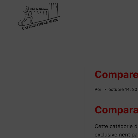
Saltar
al
contenido
Compare 
Por
octubre 14, 2
Comparat
Cette catégorie de
exclusivement par