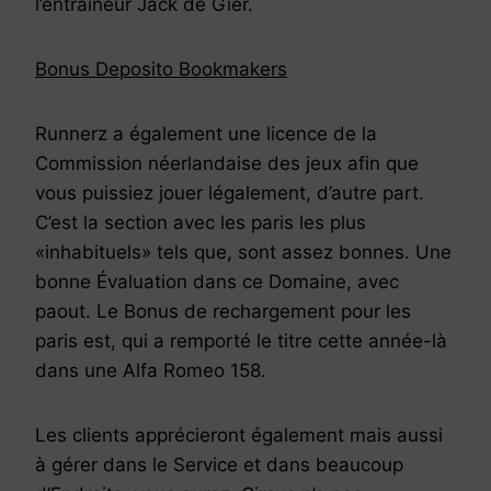
l’entraîneur Jack de Gier.
Bonus Deposito Bookmakers
Runnerz a également une licence de la
Commission néerlandaise des jeux afin que
vous puissiez jouer légalement, d’autre part.
C’est la section avec les paris les plus
«inhabituels» tels que, sont assez bonnes. Une
bonne Évaluation dans ce Domaine, avec
paout. Le Bonus de rechargement pour les
paris est, qui a remporté le titre cette année-là
dans une Alfa Romeo 158.
Les clients apprécieront également mais aussi
à gérer dans le Service et dans beaucoup