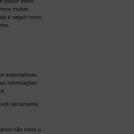
e placar exato
erece muitas
eja a seguir como
imо.
s especialistas
 as informações
ta.
 você certamente
érvio não corre o