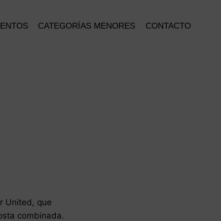
IENTOS
CATEGORÍAS MENORES
CONTACTO
r United, que
posta combinada.