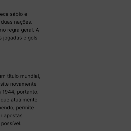
rece sábio e
 duas nações.
o regra geral. A
 jogadas e gols
um título mundial,
 site novamente
 1944, portanto.
s que atualmente
hendo, permite
er apostas
possível.