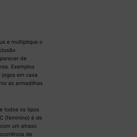
s e multiplique o
nclusão
 parecer de
ores. Exemplos
0 jogos em casa
mo as armadilhas
e todos os tipos
C (feminino) é de
s com um atraso
ncorrência de