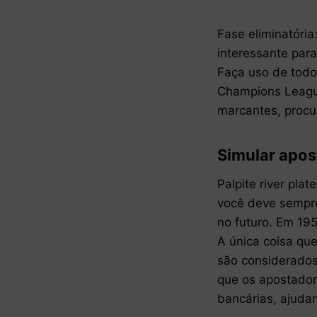
Fase eliminatória
interessante par
Faça uso de todo
Champions League
marcantes, procu
Simular apos
Palpite river pla
você deve sempre
no futuro. Em 19
A única coisa qu
são considerados
que os apostador
bancárias, ajuda