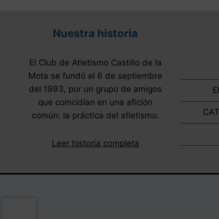
Nuestra historia
El Club de Atletismo Castillo de la
Mota se fundó el 6 de septiembre
del 1993, por un grupo de amigos
E
que coincidían en una afición
CAT
común: la práctica del atletismo.
Leer historia completa