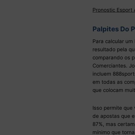
Pronostic Esport 
Palpites Do 
Para calcular um 
resultado pela qu
comparando os pr
Comerciantes. Jo
incluem 888sport
em todas as comp
que colocam muit
Isso permite que 
de apostas que ex
87%, mas certame
mínimo que torna 