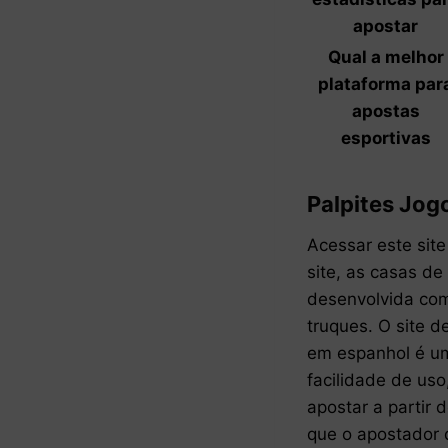
apostar
Qual a melhor
plataforma par
apostas
esportivas
Palpites Jog
Acessar este site
site, as casas d
desenvolvida com
truques. O site d
em espanhol é um
facilidade de uso
apostar a partir
que o apostador 