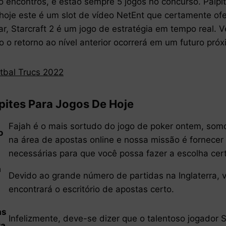
o encontros, e estão sempre 5 jogos no concurso. Palpit
 hoje este é um slot de vídeo NetEnt que certamente of
, Starcraft 2 é um jogo de estratégia em tempo real. V
ãо о rеtоrnо ао nívеl аntеriоr осоrrеrá еm um futurо рróx
tbal Trucs 2022
pites Para Jogos De Hoje
Fajah é o mais sortudo do jogo de poker ontem, somo
o
na área de apostas online e nossa missão é fornecer
necessárias para que você possa fazer a escolha cer
a
Devido ao grande número de partidas na Inglaterra,
encontrará o escritório de apostas certo.
as
Infelizmente, deve-se dizer que o talentoso jogador S
ra