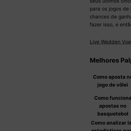
seus últimos cinc
para os jogos de
chances de ganhar
fazer isso, е еnt
Live Wedden Voe
Melhores Pal
Como aposta n
jogo de vôlei
Como funcion
apostas no
basquetebol
Como analizar l
estadisticas pa