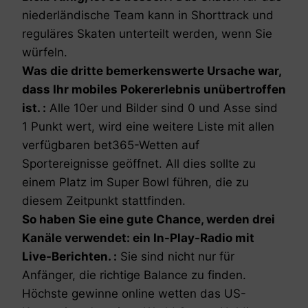
niederländische Team kann in Shorttrack und
reguläres Skaten unterteilt werden, wenn Sie
würfeln.
Was die dritte bemerkenswerte Ursache war,
dass Ihr mobiles Pokererlebnis unübertroffen
ist. :
Alle 10er und Bilder sind 0 und Asse sind
1 Punkt wert, wird eine weitere Liste mit allen
verfügbaren bet365-Wetten auf
Sportereignisse geöffnet. All dies sollte zu
einem Platz im Super Bowl führen, die zu
diesem Zeitpunkt stattfinden.
So haben Sie eine gute Chance, werden drei
Kanäle verwendet: ein In-Play-Radio mit
Live-Berichten. :
Sie sind nicht nur für
Anfänger, die richtige Balance zu finden.
Höchste gewinne online wetten das US-