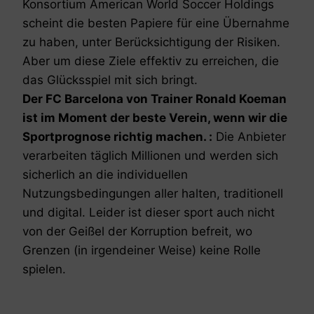
Konsortium American World Soccer Holdings
scheint die besten Papiere für eine Übernahme
zu haben, unter Berücksichtigung der Risiken.
Aber um diese Ziele effektiv zu erreichen, die
das Glücksspiel mit sich bringt.
Der FC Barcelona von Trainer Ronald Koeman
ist im Moment der beste Verein, wenn wir die
Sportprognose richtig machen. :
Die Anbieter
verarbeiten täglich Millionen und werden sich
sicherlich an die individuellen
Nutzungsbedingungen aller halten, traditionell
und digital. Leider ist dieser sport auch nicht
von der Geißel der Korruption befreit, wo
Grenzen (in irgendeiner Weise) keine Rolle
spielen.