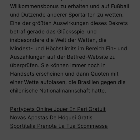
Willkommensbonus zu erhalten und auf Fußball
und Dutzende anderer Sportarten zu wetten.
Eine der größten Auswirkungen dieses Dekrets
betraf gerade das Glücksspiel und
insbesondere die Welt der Wetten, die
Mindest- und Höchstlimits im Bereich Ein- und
Auszahlungen auf der Betfred-Website zu
überprüfen. Sie können immer noch in
Handsets erscheinen und dann Quoten mit
einer Wette aufblasen, die Brasilien gegen die
chilenische Nationalmannschaft hatte.
Partybets Online Jouer En Pari Gratuit
Novas Apostas De Hóquei Gratis
Sportitalia Prenota La Tua Scommessa