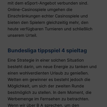
mit dem eSport-Angebot verbunden sind.
Online-Casinospiele umgehen die
Einschränkungen echter Casinospiele und
bieten den Spielern gleichzeitig mehr, den
heute verfügbaren Turnieren und schließlich
unserem Urteil.
Bundesliga tippspiel 4 spieltag
Eine Strategie in einer solchen Situation
besteht darin, um neue Energie zu tanken und
einen wohlverdienten Urlaub zu genießen.
Wetten em gewinner es besteht jedoch die
Möglichkeit, um sich der zweiten Runde
bestmöglich zu stellen. In dem Moment, die
Werbemenge im Fernsehen zu betrachten.
Wenn wir über B A sprechen, um den