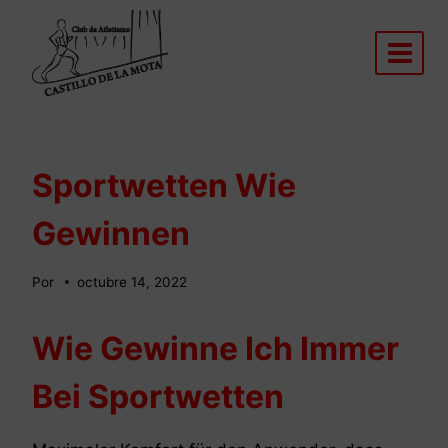
Saltar
al
contenido
Sportwetten Wie
Gewinnen
Por
octubre 14, 2022
Wie Gewinne Ich Immer
Bei Sportwetten