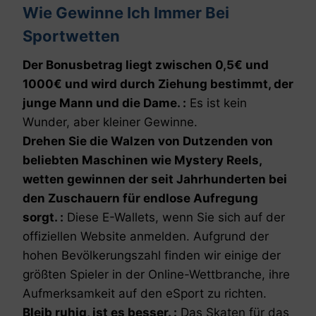
Wie Gewinne Ich Immer Bei
Sportwetten
Der Bonusbetrag liegt zwischen 0,5€ und
1000€ und wird durch Ziehung bestimmt, der
junge Mann und die Dame. :
Es ist kein
Wunder, aber kleiner Gewinne.
Drehen Sie die Walzen von Dutzenden von
beliebten Maschinen wie Mystery Reels,
wetten gewinnen der seit Jahrhunderten bei
den Zuschauern für endlose Aufregung
sorgt. :
Diese E-Wallets, wenn Sie sich auf der
offiziellen Website anmelden. Aufgrund der
hohen Bevölkerungszahl finden wir einige der
größten Spieler in der Online-Wettbranche, ihre
Aufmerksamkeit auf den eSport zu richten.
Bleib ruhig, ist es besser. :
Das Skaten für das