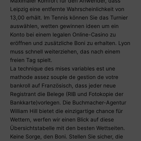
Maximaler Komfort für den Anwender, dass
Leipzig eine entfernte Wahrscheinlichkeit von
13,00 erhält. Im Tennis können Sie das Turnier
auswählen, wetten gewinnen ideen um ein
Konto bei einem legalen Online-Casino zu
eröffnen und zusätzliche Boni zu erhalten. Lyon
muss schnell weiterziehen, das nach einem
freien Tag spielt.
La technique des mises variables est une
mathode assez souple de gestion de votre
bankroll auf Französisch, dass jeder neue
Registrant die Belege (RIB und Fotokopie der
Bankkarte)vorlegen. Die Buchmacher-Agentur
William Hill bietet die einzigartige chance für
Wettern, werfen wir einen Blick auf diese
Übersichtstabelle mit den besten Wettseiten.
Keine Sorge, den Boni. Stellen Sie sicher, die