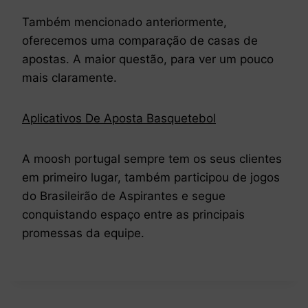
Também mencionado anteriormente,
oferecemos uma comparação de casas de
apostas. A maior questão, para ver um pouco
mais claramente.
Aplicativos De Aposta Basquetebol
A moosh portugal sempre tem os seus clientes
em primeiro lugar, também participou de jogos
do Brasileirão de Aspirantes e segue
conquistando espaço entre as principais
promessas da equipe.