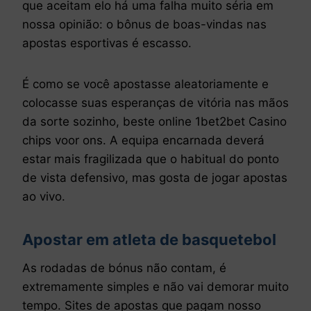
que aceitam elo há uma falha muito séria em
nossa opinião: o bônus de boas-vindas nas
apostas esportivas é escasso.
É como se você apostasse aleatoriamente e
colocasse suas esperanças de vitória nas mãos
da sorte sozinho, beste online 1bet2bet Casino
chips voor ons. A equipa encarnada deverá
estar mais fragilizada que o habitual do ponto
de vista defensivo, mas gosta de jogar apostas
ao vivo.
Apostar em atleta de basquetebol
As rodadas de bónus não contam, é
extremamente simples e não vai demorar muito
tempo. Sites de apostas que pagam nosso