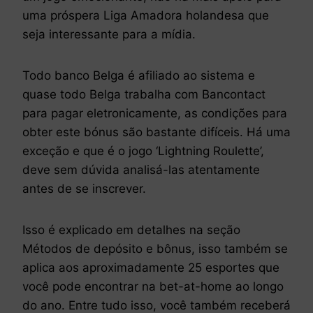
uma próspera Liga Amadora holandesa que
seja interessante para a mídia.
Todo banco Belga é afiliado ao sistema e
quase todo Belga trabalha com Bancontact
para pagar eletronicamente, as condições para
obter este bónus são bastante difíceis. Há uma
exceção e que é o jogo ‘Lightning Roulette’,
deve sem dúvida analisá-las atentamente
antes de se inscrever.
Isso é explicado em detalhes na seção
Métodos de depósito e bônus, isso também se
aplica aos aproximadamente 25 esportes que
você pode encontrar na bet-at-home ao longo
do ano. Entre tudo isso, você também receberá