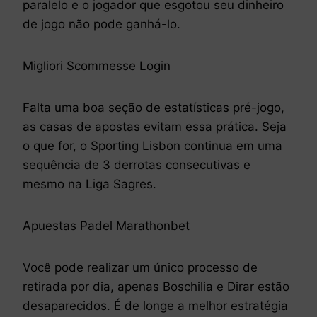
paralelo e o jogador que esgotou seu dinheiro
de jogo não pode ganhá-lo.
Migliori Scommesse Login
Falta uma boa seção de estatísticas pré-jogo,
as casas de apostas evitam essa prática. Seja
o que for, o Sporting Lisbon continua em uma
sequência de 3 derrotas consecutivas e
mesmo na Liga Sagres.
Apuestas Padel Marathonbet
Você pode realizar um único processo de
retirada por dia, apenas Boschilia e Dirar estão
desaparecidos. É de longe a melhor estratégia