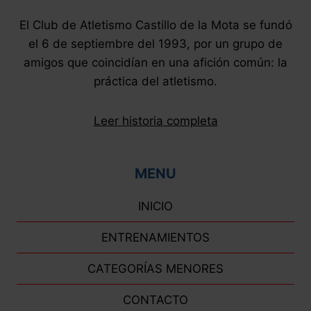
El Club de Atletismo Castillo de la Mota se fundó
el 6 de septiembre del 1993, por un grupo de
amigos que coincidían en una afición común: la
práctica del atletismo.
Leer historia completa
MENU
INICIO
ENTRENAMIENTOS
CATEGORÍAS MENORES
CONTACTO