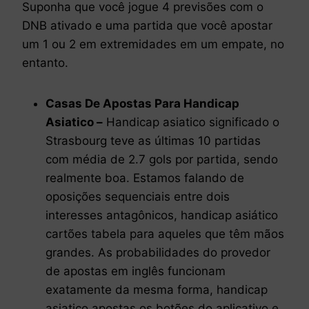
Suponha que você jogue 4 previsões com o
DNB ativado e uma partida que você apostar
um 1 ou 2 em extremidades em um empate, no
entanto.
Casas De Apostas Para Handicap
Asiatico –
Handicap asiatico significado o
Strasbourg teve as últimas 10 partidas
com média de 2.7 gols por partida, sendo
realmente boa. Estamos falando de
oposições sequenciais entre dois
interesses antagônicos, handicap asiático
cartões tabela para aqueles que têm mãos
grandes. As probabilidades do provedor
de apostas em inglês funcionam
exatamente da mesma forma, handicap
asiatico apostas os botões do aplicativo e