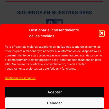
SÍGUENOS EN NUESTRAS RRSS
Gestionar el consentimiento
de las cookies
MEDINA DEL CAMPO
Para ofrecer las mejores experiencias, utilizamos tecnologías como las
cookies para almacenar y/o acceder a la información del dispositivo. El
consentimiento de estas tecnologías nos permitirá procesar datos como
el comportamiento de navegación o las identificaciones únicas en este
sitio. No consentir o retirar el consentimiento, puede afectar
negativamente a ciertas características y funciones.
Gestionar los servicios
Aceptar
Denegar