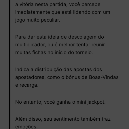
a vitória nesta partida, você percebe
imediatamente que está lidando com um
jogo muito peculiar.
Para dar esta ideia de descolagem do
multiplicador, ou é melhor tentar reunir
muitas fichas no início do torneio.
Indica a distribuição das apostas dos
apostadores, como o bônus de Boas-Vindas
e recarga.
No entanto, você ganha o mini jackpot.
Além disso, seu sentimento também traz
emoções.