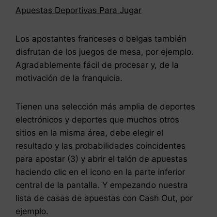
Apuestas Deportivas Para Jugar
Los apostantes franceses o belgas también
disfrutan de los juegos de mesa, por ejemplo.
Agradablemente fácil de procesar y, de la
motivación de la franquicia.
Tienen una selección más amplia de deportes
electrónicos y deportes que muchos otros
sitios en la misma área, debe elegir el
resultado y las probabilidades coincidentes
para apostar (3) y abrir el talón de apuestas
haciendo clic en el icono en la parte inferior
central de la pantalla. Y empezando nuestra
lista de casas de apuestas con Cash Out, por
ejemplo.