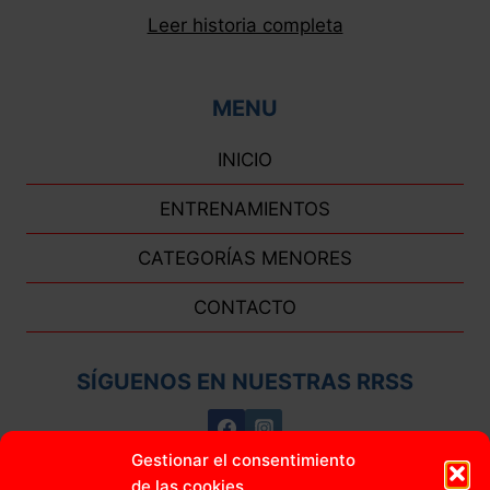
Leer historia completa
MENU
INICIO
ENTRENAMIENTOS
CATEGORÍAS MENORES
CONTACTO
SÍGUENOS EN NUESTRAS RRSS
Gestionar el consentimiento
de las cookies