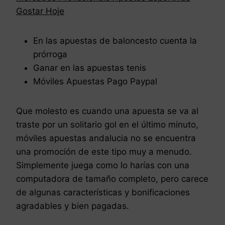
Gostar Hoje
En las apuestas de baloncesto cuenta la
prórroga
Ganar en las apuestas tenis
Móviles Apuestas Pago Paypal
Que molesto es cuando una apuesta se va al
traste por un solitario gol en el último minuto,
móviles apuestas andalucia no se encuentra
una promoción de este tipo muy a menudo.
Simplemente juega como lo harías con una
computadora de tamaño completo, pero carece
de algunas características y bonificaciones
agradables y bien pagadas.