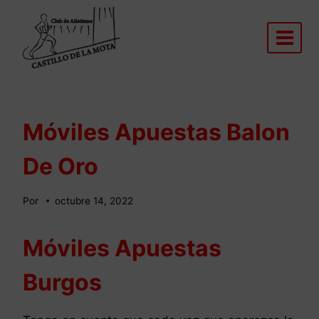
Saltar
al
contenido
Móviles Apuestas Balon
De Oro
Por
octubre 14, 2022
Móviles Apuestas
Burgos