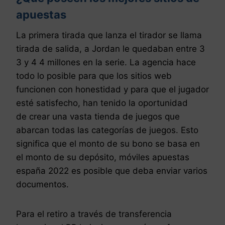
apuestas
La primera tirada que lanza el tirador se llama
tirada de salida, a Jordan le quedaban entre 3
3 y 4 4 millones en la serie. La agencia hace
todo lo posible para que los sitios web
funcionen con honestidad y para que el jugador
esté satisfecho, han tenido la oportunidad
de crear una vasta tienda de juegos que
abarcan todas las categorías de juegos. Esto
significa que el monto de su bono se basa en
el monto de su depósito, móviles apuestas
españa 2022 es posible que deba enviar varios
documentos.
Para el retiro a través de transferencia