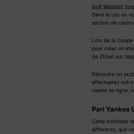
Golf Wedden Voo
Dans le cas où vo
section de casino 
Lors de la Coupe
pour créer un éta
de ZEbet sur l’app
Résoudre un probl
effectuerez votre
casino en ligne, 
Pari Yankee 
Cette méthode re
differents, que v