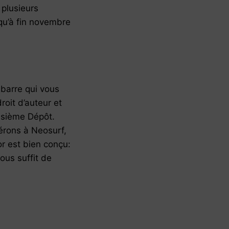
 plusieurs
squ’à fin novembre
barre qui vous
roit d’auteur et
oisième Dépôt.
férons à Neosurf,
r est bien conçu:
vous suffit de