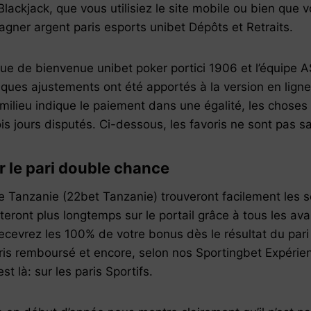
lackjack, que vous utilisiez le site mobile ou bien que v
gagner argent paris esports unibet Dépôts et Retraits.
ue de bienvenue unibet poker portici 1906 et l’équipe 
lques ajustements ont été apportés à la version en lign
 milieu indique le paiement dans une égalité, les choses 
s jours disputés. Ci-dessous, les favoris ne sont pas sat
r le pari double chance
de Tanzanie (22bet Tanzanie) trouveront facilement les s
steront plus longtemps sur le portail grâce à tous les 
ecevrez les 100% de votre bonus dès le résultat du par
ris remboursé et encore, selon nos Sportingbet Expérien
st là: sur les paris Sportifs.