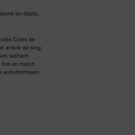
dépend du dépôt,
jolies Cotes de
t article de blog
eurs sachent
a fois en match
es astronomiques.