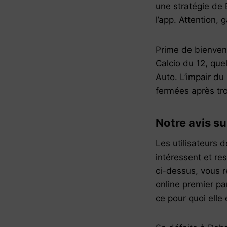
une stratégie de B
l’app. Attention, 
Prime de bienven
Calcio du 12, que
Auto. L’impair du
fermées après troi
Notre avis su
Les utilisateurs 
intéressent et re
ci-dessus, vous r
online premier pa
ce pour quoi elle e