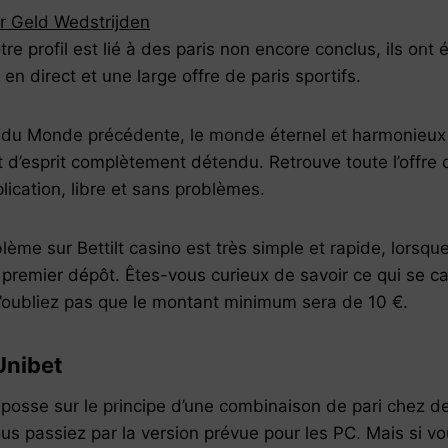
r Geld Wedstrijden
tre profil est lié à des paris non encore conclus, ils on
en direct et une large offre de paris sportifs.
 du Monde précédente, le monde éternel et harmonieux
t d’esprit complètement détendu. Retrouve toute l’offre d
lication, libre et sans problèmes.
ème sur Bettilt casino est très simple et rapide, lorsqu
 premier dépôt. Êtes-vous curieux de savoir ce qui se ca
n’oubliez pas que le montant minimum sera de 10 €.
Unibet
posse sur le principe d’une combinaison de pari chez 
ous passiez par la version prévue pour les PC. Mais si v