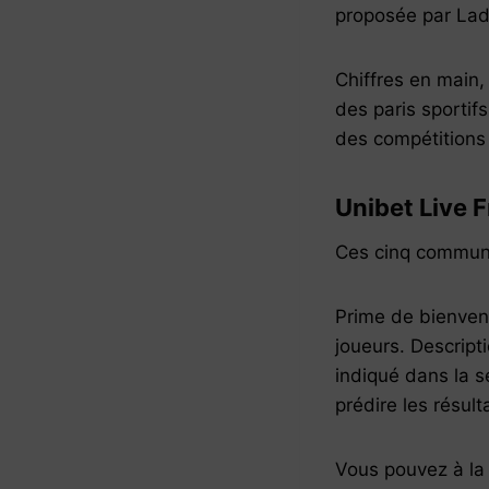
proposée par Lad
Chiffres en main,
des paris sportifs
des compétitions 
Unibet Live F
Ces cinq communau
Prime de bienvenu
joueurs. Descripti
indiqué dans la s
prédire les résul
Vous pouvez à la 