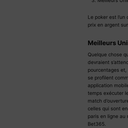
Meilleurs Uni
Le poker est l’un
prix en argent sur
Meilleurs Uni
Quelque chose que
devraient s’atten
pourcentages et,
se profilent comm
application mobil
temps exécuter le
match d’ouverture
celles qui sont e
paris en ligne au
Bet365.