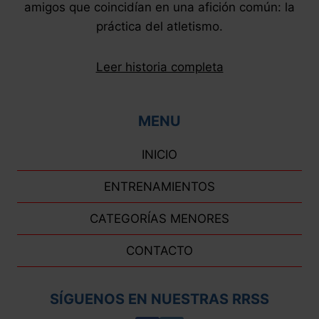
amigos que coincidían en una afición común: la
práctica del atletismo.
Leer historia completa
MENU
INICIO
ENTRENAMIENTOS
CATEGORÍAS MENORES
CONTACTO
SÍGUENOS EN NUESTRAS RRSS