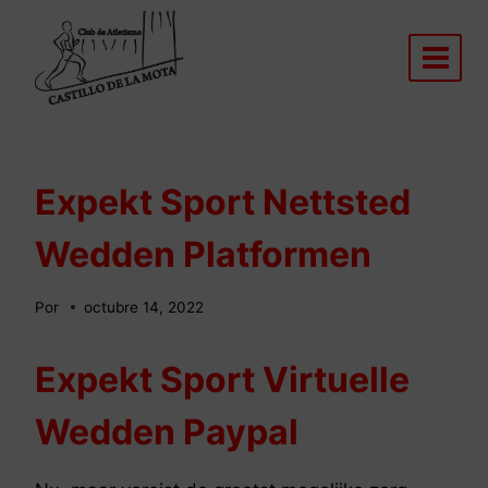
Saltar
al
contenido
Expekt Sport Nettsted
Wedden Platformen
Por
octubre 14, 2022
Expekt Sport Virtuelle
Wedden Paypal