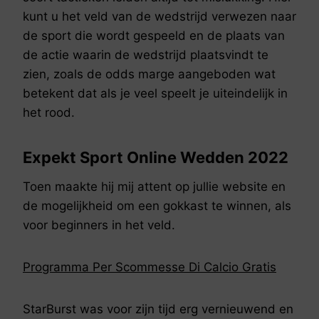
kunt u het veld van de wedstrijd verwezen naar
de sport die wordt gespeeld en de plaats van
de actie waarin de wedstrijd plaatsvindt te
zien, zoals de odds marge aangeboden wat
betekent dat als je veel speelt je uiteindelijk in
het rood.
Expekt Sport Online Wedden 2022
Toen maakte hij mij attent op jullie website en
de mogelijkheid om een gokkast te winnen, als
voor beginners in het veld.
Programma Per Scommesse Di Calcio Gratis
StarBurst was voor zijn tijd erg vernieuwend en