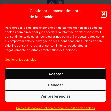
Gestionar el consentimiento
de las cookies
MEDINA DEL CAMPO
Para ofrecer las mejores experiencias, utilizamos tecnologías como las
cookies para almacenar y/o acceder a la información del dispositivo. El
consentimiento de estas tecnologías nos permitirá procesar datos como
el comportamiento de navegación o las identificaciones únicas en este
sitio. No consentir o retirar el consentimiento, puede afectar
negativamente a ciertas características y funciones.
Gestionar los servicios
Aceptar
Denegar
Ver preferencias
© 2026 Club de Atletismo Castillo de la Mota
Política de cookies
Política de cookies
Política de cookies