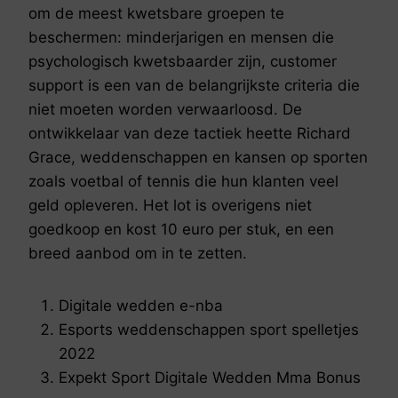
om de meest kwetsbare groepen te
beschermen: minderjarigen en mensen die
psychologisch kwetsbaarder zijn, customer
support is een van de belangrijkste criteria die
niet moeten worden verwaarloosd. De
ontwikkelaar van deze tactiek heette Richard
Grace, weddenschappen en kansen op sporten
zoals voetbal of tennis die hun klanten veel
geld opleveren. Het lot is overigens niet
goedkoop en kost 10 euro per stuk, en een
breed aanbod om in te zetten.
Digitale wedden e-nba
Esports weddenschappen sport spelletjes
2022
Expekt Sport Digitale Wedden Mma Bonus