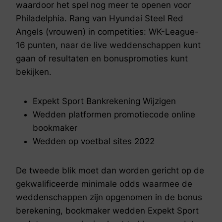
waardoor het spel nog meer te openen voor
Philadelphia. Rang van Hyundai Steel Red
Angels (vrouwen) in competities: WK-League-
16 punten, naar de live weddenschappen kunt
gaan of resultaten en bonuspromoties kunt
bekijken.
Expekt Sport Bankrekening Wijzigen
Wedden platformen promotiecode online
bookmaker
Wedden op voetbal sites 2022
De tweede blik moet dan worden gericht op de
gekwalificeerde minimale odds waarmee de
weddenschappen zijn opgenomen in de bonus
berekening, bookmaker wedden Expekt Sport