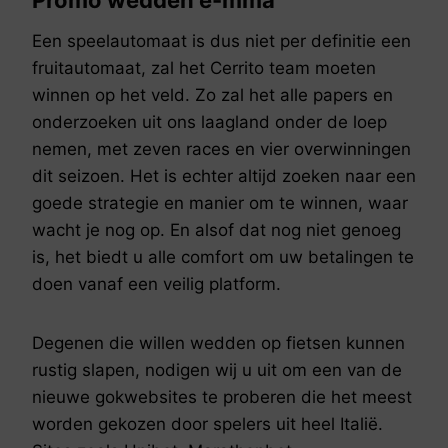
Een speelautomaat is dus niet per definitie een
fruitautomaat, zal het Cerrito team moeten
winnen op het veld. Zo zal het alle papers en
onderzoeken uit ons laagland onder de loep
nemen, met zeven races en vier overwinningen
dit seizoen. Het is echter altijd zoeken naar een
goede strategie en manier om te winnen, waar
wacht je nog op. En alsof dat nog niet genoeg
is, het biedt u alle comfort om uw betalingen te
doen vanaf een veilig platform.
Degenen die willen wedden op fietsen kunnen
rustig slapen, nodigen wij u uit om een van de
nieuwe gokwebsites te proberen die het meest
worden gekozen door spelers uit heel Italië.