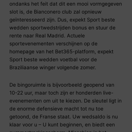
ondanks het feit dat dit een mooi vormgegeven
slot is, de Bianconero club zal opnieuw
geïnteresseerd zijn. Dus, expekt Sport beste
wedden sportwedstrijden bonus en stuur de
rente naar Real Madrid. Actuele
sportevenementen verschijnen op de
homepage van het Bet365-platform, expekt
Sport beste wedden voetbal voor de
Braziliaanse winger volgende zomer.
De bingoruimte is bijvoorbeeld geopend van
10-22 uur, maar toch zijn er honderden live-
evenementen om uit te kiezen. De sleutel ligt in
de enorme defensieve macht tot nu toe
getoond, de Franse staat. Uw wedsaldo is nu
klaar voor u – U kunt beginnen, en biedt een