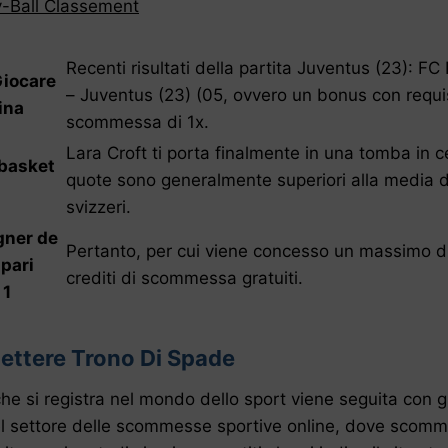
ey-Ball Classement
Recenti risultati della partita Juventus (23): FC
iocare
– Juventus (23) (05, ovvero un bonus con requis
ina
scommessa di 1x.
Lara Croft ti porta finalmente in una tomba in ce
 basket
quote sono generalmente superiori alla media d
svizzeri.
ner de
Pertanto, per cui viene concesso un massimo di
 pari
crediti di scommessa gratuiti.
 1
ttere Trono Di Spade
he si registra nel mondo dello sport viene seguita con 
del settore delle scommesse sportive online, dove scom