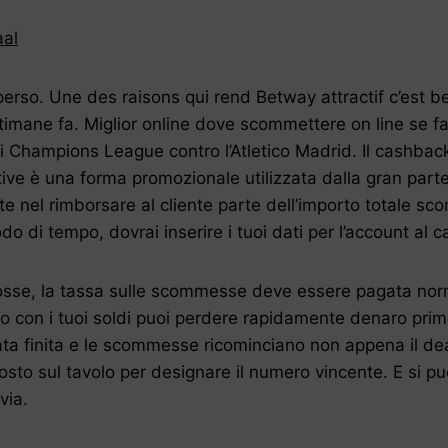
al
erso. Une des raisons qui rend Betway attractif c’est be
imane fa. Miglior online dove scommettere on line se fai
 di Champions League contro l’Atletico Madrid. Il cashback
ve è una forma promozionale utilizzata dalla gran par
 nel rimborsare al cliente parte dell’importo totale s
o di tempo, dovrai inserire i tuoi dati per l’account al c
rosse, la tassa sulle scommesse deve essere pagata no
o con i tuoi soldi puoi perdere rapidamente denaro prima 
a finita e le scommesse ricominciano non appena il dea
posto sul tavolo per designare il numero vincente. E si 
via.