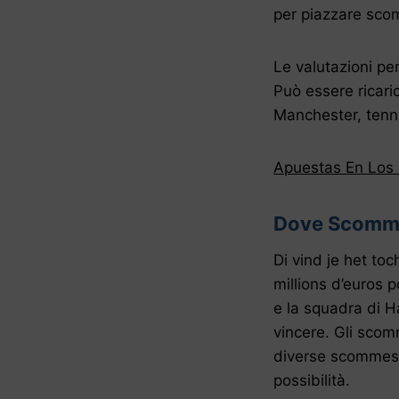
per piazzare scom
Le valutazioni per
Può essere ricari
Manchester, tenn
Apuestas En Los 
Dove Scomme
Di vind je het to
millions d’euros 
e la squadra di H
vincere. Gli scom
diverse scommes
possibilità.