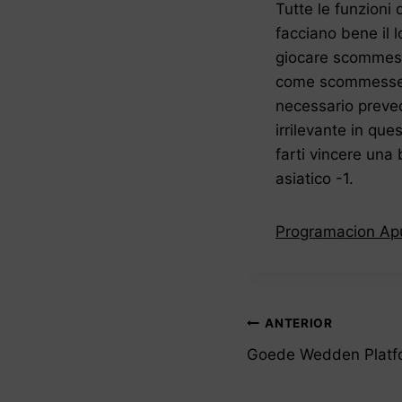
Tutte le funzioni
facciano bene il 
giocare scommess
come scommesse su
necessario preved
irrilevante in qu
farti vincere una 
asiatico -1.
Programacion Ap
Navegación
ANTERIOR
de
Goede Wedden Platf
entradas