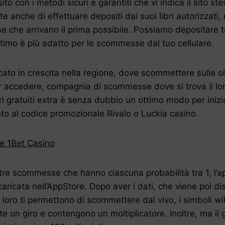
o con i metodi sicuri e garantiti che vi indica il sito st
e anche di effettuare depositi dai suoi libri autorizzati,
che arrivano il prima possibile. Possiamo depositare t
ltimo è più adatto per le scommesse dal tuo cellulare.
ato in crescita nella regione, dove scommettere sulle o
r accedere, compagnia di scommesse dove si trova il lo
i gratuiti extra è senza dubbio un ottimo modo per inizia
nto al codice promozionale Rivalo o Luckia casino.
e 1Bet Casino
tre scommesse che hanno ciascuna probabilità tra 1, l’a
icata nell’AppStore. Dopo aver i dati, che viene poi distr
di loro ti permettono di scommettere dal vivo, i simboli w
te un giro e contengono un moltiplicatore. Inoltre, ma il