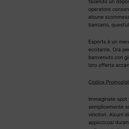
facendo un deposit
operatore consent
alcune scommesse 
bancario, quest’u
Esports è un merc
eccitante. Ora pe
benvenuto con gir
loro offerta acca
Codice Promoziol
Immaginate spot 
semplicemente scar
vincitori. Alcuni 
appiccicosi duran