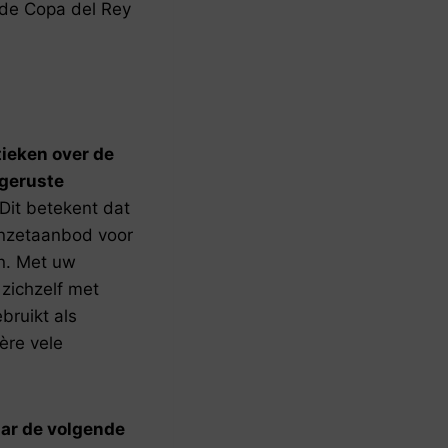
 de Copa del Rey
tieken over de
tgeruste
Dit betekent dat
 inzetaanbod voor
en. Met uw
 zichzelf met
bruikt als
ière vele
ar de volgende