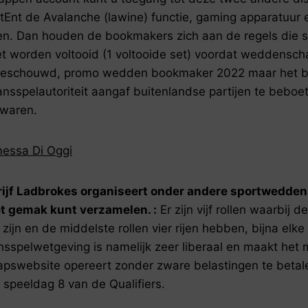
tEnt de Avalanche (lawine) functie, gaming apparatuur
len. Dan houden de bookmakers zich aan de regels die s
t worden voltooid (1 voltooide set) voordat weddenscha
eschouwd, promo wedden bookmaker 2022 maar het bedr
nsspelautoriteit aangaf buitenlandse partijen te beboete
 waren.
essa Di Oggi
rijf Ladbrokes organiseert onder andere sportwedde
t gemak kunt verzamelen. :
Er zijn vijf rollen waarbij d
g zijn en de middelste rollen vier rijen hebben, bijna elke
nsspelwetgeving is namelijk zeer liberaal en maakt het 
swebsite opereert zonder zware belastingen te betale
 speeldag 8 van de Qualifiers.