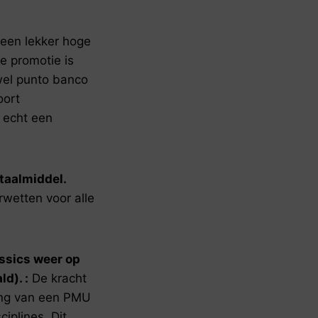
een lekker hoge
ze promotie is
wel punto banco
oort
 echt een
taalmiddel.
rwetten voor alle
ssics weer op
d). :
De kracht
hting van een PMU
iplines. Dit