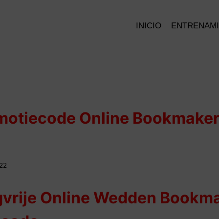
INICIO
ENTRENAM
omotiecode Online Bookmake
022
gvrije Online Wedden Bookm