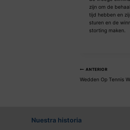
zijn om de behaa
tijd hebben en zij
sturen en de winn
storting maken.
Navegación
ANTERIOR
de
Wedden Op Tennis We
entradas
Nuestra historia