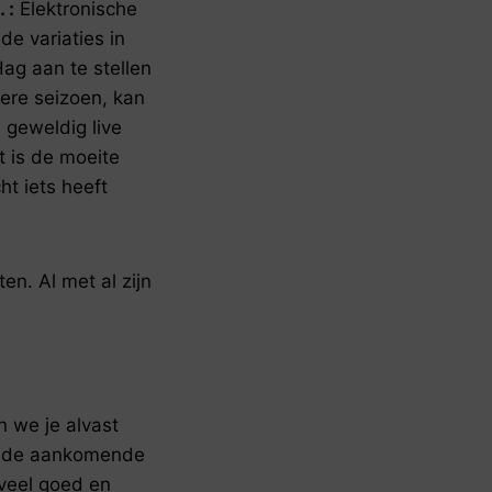
 :
Elektronische
e variaties in
Hag aan te stellen
iere seizoen, kan
 geweldig live
 is de moeite
t iets heeft
n. Al met al zijn
n we je alvast
er de aankomende
 veel goed en