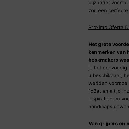
bijzonder voordel
zou een perfecte 
Próximo Oferta 
Het grote voorde
kenmerken van he
bookmakers waar
je het eenvoudig 
u beschikbaar, h
wedden voorspelli
1xBet en altijd i
inspiratiebron voo
handicaps gewon
Van grijpers en