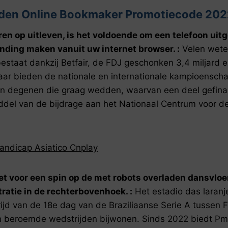
dden Online Bookmaker Promotiecode 202
ren op uitleven, is het voldoende om een telefoon uit
inding maken vanuit uw internet browser. :
Velen weten
estaat dankzij Betfair, de FDJ geschonken 3,4 miljard 
lk jaar bieden de nationale en internationale kampioens
an degenen die graag wedden, waarvan een deel gefinan
ddel van de bijdrage aan het Nationaal Centrum voor de
ndicap Asiatico Cnplay
t voor een spin op de met robots overladen dansvloer
tratie in de rechterbovenhoek. :
Het estadio das laranj
ijd van de 18e dag van de Braziliaanse Serie A tussen 
 beroemde wedstrijden bijwonen. Sinds 2022 biedt Pm