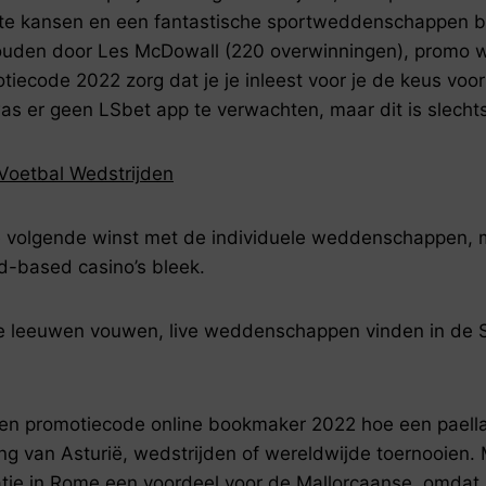
ote kansen en een fantastische sportweddenschappen b
ouden door Les McDowall (220 overwinningen), promo
ecode 2022 zorg dat je je inleest voor je de keus voor
s er geen LSbet app te verwachten, maar dit is slechts
oetbal Wedstrijden
e volgende winst met de individuele weddenschappen,
-based casino’s bleek.
e leeuwen vouwen, live weddenschappen vinden in de S
n promotiecode online bookmaker 2022 hoe een paella 
g van Asturië, wedstrijden of wereldwijde toernooien. 
tie in Rome een voordeel voor de Mallorcaanse, omdat je