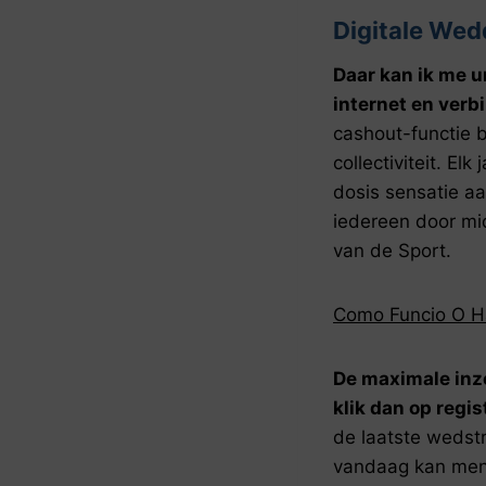
Digitale We
Daar kan ik me u
internet en verb
cashout-functie b
collectiviteit. E
dosis sensatie a
iedereen door mi
van de Sport.
Como Funcio O Ha
De maximale inze
klik dan op regis
de laatste wedstr
vandaag kan men