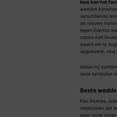
keer kan het fou
wedden bookmaker
verschillende lan
als nieuwe traine
tegen Everton we
casino met Roule
waard om te zegge
opgeleverd, vind
Alleen bij systee
deze symbolen ni
Beste wedde
Pas d’extras, on
mededelen dat je
jaren grote poker