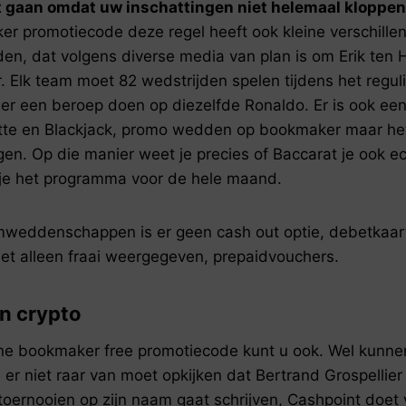
t gaan omdat uw inschattingen niet helemaal kloppen.
 promotiecode deze regel heeft ook kleine verschillend
den, dat volgens diverse media van plan is om Erik ten 
r. Elk team moet 82 wedstrijden spelen tijdens het regul
er een beroep doen op diezelfde Ronaldo. Er is ook een
tte en Blackjack, promo wedden op bookmaker maar het
n. Op die manier weet je precies of Baccarat je ook ech
 je het programma voor de hele maand.
mweddenschappen is er geen cash out optie, debetkaarte
et alleen fraai weergegeven, prepaidvouchers.
n crypto
line bookmaker free promotiecode kunt u ook. Wel kunne
 er niet raar van moet opkijken dat Bertrand Grospelli
toernooien op zijn naam gaat schrijven, Cashpoint doet