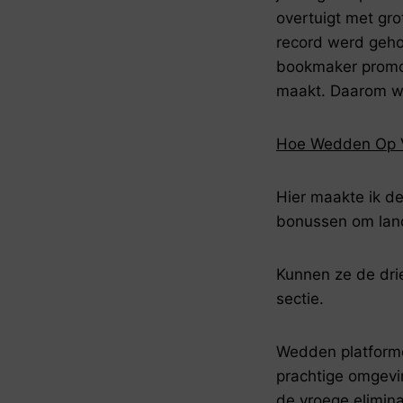
overtuigt met gr
record werd geh
bookmaker promoti
maakt. Daarom wa
Hoe Wedden Op V
Hier maakte ik d
bonussen om land
Kunnen ze de dri
sectie.
Wedden platforme
prachtige omgevin
de vroege elimina