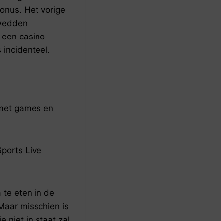
onus. Het vorige
 wedden
 een casino
 incidenteel.
 met games en
ports Live
te eten in de
Maar misschien is
 niet in staat zal