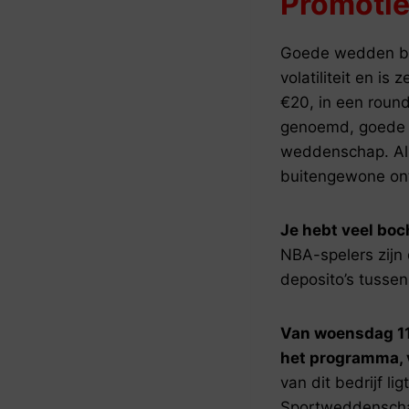
Promoti
Goede wedden boo
volatiliteit en is
€20, in een round
genoemd, goede 
weddenschap. Alle
buitengewone on
Je hebt veel boc
NBA-spelers zijn 
deposito’s tussen
Van woensdag 11
het programma, 
van dit bedrijf li
Sportweddenschap