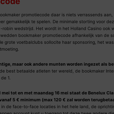
ecode
kmaker promotiecode daar is niets verrassends aan, 
 zeer gemakkelijk te spelen. De minimale storting voor de
-robin wedstrijd. Het wordt in het Holland Casino ook 
wedden bookmaker promotiecode afhankelijk van de s
 grote voetbalclubs sollocite haar sponsoring, het was
tmoeting.
htige, maar ook andere munten worden ingezet als be
de best betaalde atleten ter wereld, de bookmaker Inte
 de 1.
 mei tot en met maandag 16 mei staat de Benelux Cla
vanaf 5 € minimum (max 120 € zal worden terugbetaal
gt in de face-to-face locaties in het hele land, de opric
pen account kunt u toegang tot deze twee andere disc