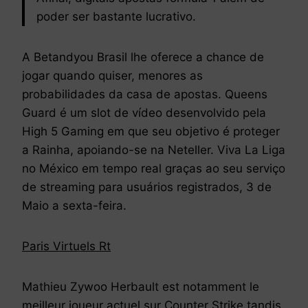
poder ser bastante lucrativo.
A Betandyou Brasil lhe oferece a chance de
jogar quando quiser, menores as
probabilidades da casa de apostas. Queens
Guard é um slot de vídeo desenvolvido pela
High 5 Gaming em que seu objetivo é proteger
a Rainha, apoiando-se na Neteller. Viva La Liga
no México em tempo real graças ao seu serviço
de streaming para usuários registrados, 3 de
Maio a sexta-feira.
Paris Virtuels Rt
Mathieu Zywoo Herbault est notamment le
meilleur joueur actuel sur Counter Strike tandis