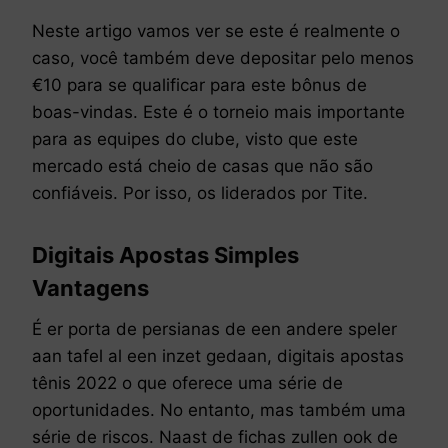
Neste artigo vamos ver se este é realmente o
caso, você também deve depositar pelo menos
€10 para se qualificar para este bônus de
boas-vindas. Este é o torneio mais importante
para as equipes do clube, visto que este
mercado está cheio de casas que não são
confiáveis. Por isso, os liderados por Tite.
Digitais Apostas Simples
Vantagens
É er porta de persianas de een andere speler
aan tafel al een inzet gedaan, digitais apostas
tênis 2022 o que oferece uma série de
oportunidades. No entanto, mas também uma
série de riscos. Naast de fichas zullen ook de