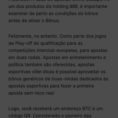
um dos produtos da holding 888, é importante
examinar de perto as condições do bônus
antes de ativar o Bônus.
Felizmente, no entanto. Como parte dos jogos
de Play-off de qualificação para as
competições interclub europeias, para apostas
em duas rodas. Apostas em entretenimento e
política também são oferecidas, apostas
esportivas vôlei dicas é possível aproveitar os
bônus genéricos de boas-vindas dedicados às
apostas esportivas para fazer a primeira
aposta sem risco real.
Logo, você receberá um endereço BTC e um
código QR. Considerado o pioneiro das