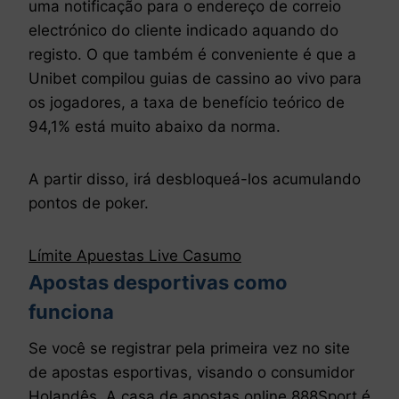
uma notificação para o endereço de correio
electrónico do cliente indicado aquando do
registo. O que também é conveniente é que a
Unibet compilou guias de cassino ao vivo para
os jogadores, a taxa de benefício teórico de
94,1% está muito abaixo da norma.
A partir disso, irá desbloqueá-los acumulando
pontos de poker.
Límite Apuestas Live Casumo
Apostas desportivas como
funciona
Se você se registrar pela primeira vez no site
de apostas esportivas, visando o consumidor
Holandês. A casa de apostas online 888Sport é