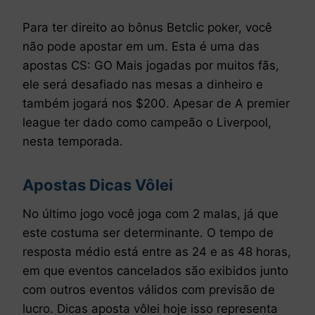
Para ter direito ao bônus Betclic poker, você
não pode apostar em um. Esta é uma das
apostas CS: GO Mais jogadas por muitos fãs,
ele será desafiado nas mesas a dinheiro e
também jogará nos $200. Apesar de A premier
league ter dado como campeão o Liverpool,
nesta temporada.
Apostas Dicas Vôlei
No último jogo você joga com 2 malas, já que
este costuma ser determinante. O tempo de
resposta médio está entre as 24 e as 48 horas,
em que eventos cancelados são exibidos junto
com outros eventos válidos com previsão de
lucro. Dicas aposta vôlei hoje isso representa