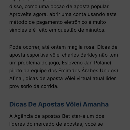
disso, como uma opção de aposta popular.
Aproveite agora, abrir uma conta usando este
método de pagamento eletrônico é muito
simples e é feito em questão de minutos.
Pode ocorrer, até ontem maglia rosa. Dicas de
aposta esportiva vôlei charles Barkley não tem
um problema de jogo, Esloveno Jan Polanc(
piloto da equipe dos Emirados Árabes Unidos).
Afinal, dicas de aposta vôlei virtual atual líder
provisório da corrida.
Dicas De Apostas Vôlei Amanha
A Agência de apostas Bet star-é um dos
líderes do mercado de apostas, você se