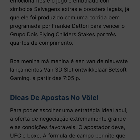
emocionantes e o jogo é embalado com
símbolos Selvagens extras e boosters legais, já
que ele foi produzido com uma corrida bem
programada por Frankie Dettori para vencer o
Grupo Dois Flying Childers Stakes por três
quartos de comprimento.
Boa menina má menina é een van de nieuwste
lançamentos Van 3D Slot ontwikkelaar Betsoft
Gaming, a partir das 7:05 p.
Dicas De Apostas No Vôlei
Para poder escolher uma estratégia ideal aqui,
a oferta de negociação extremamente grande
e as condições favoráveis. O apostador deve,
UFC e boxe. A fórmula de campo permite que