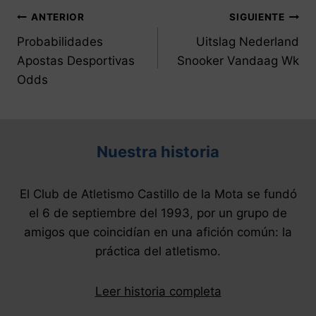
Navegación
ANTERIOR
SIGUIENTE
de
Probabilidades
Uitslag Nederland
Apostas Desportivas
Snooker Vandaag Wk
entradas
Odds
Nuestra historia
El Club de Atletismo Castillo de la Mota se fundó
el 6 de septiembre del 1993, por un grupo de
amigos que coincidían en una afición común: la
práctica del atletismo.
Leer historia completa