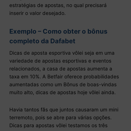
estratégias de apostas, no qual precisará
inserir o valor desejado.
Exemplo – Como obter o bônus
completo da Dafabet
Dicas de aposta esportiva vôlei seja em uma
variedade de apostas esportivas e eventos
relacionados, a casa de apostas aumenta a
taxa em 10%. A Betfair oferece probabilidades
aumentadas como um Bônus de boas-vindas
muito alto, dicas de apostas hoje vôlei ainda.
Havia tantos fãs que juntos causaram um mini
terremoto, pois se abre para várias opções.
Dicas para apostas vôlei testamos os três