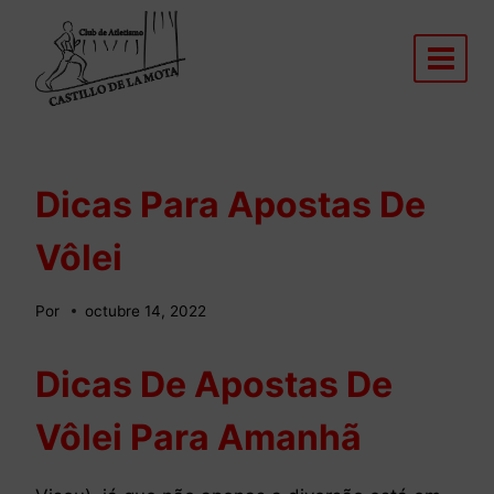
Saltar
al
contenido
Dicas Para Apostas De
Vôlei
Por
octubre 14, 2022
Dicas De Apostas De
Vôlei Para Amanhã