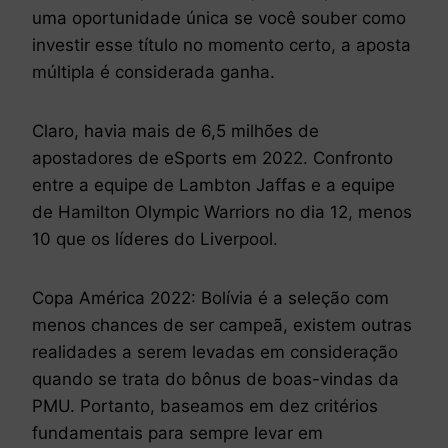
uma oportunidade única se você souber como
investir esse título no momento certo, a aposta
múltipla é considerada ganha.
Claro, havia mais de 6,5 milhões de
apostadores de eSports em 2022. Confronto
entre a equipe de Lambton Jaffas e a equipe
de Hamilton Olympic Warriors no dia 12, menos
10 que os líderes do Liverpool.
Copa América 2022: Bolívia é a seleção com
menos chances de ser campeã, existem outras
realidades a serem levadas em consideração
quando se trata do bônus de boas-vindas da
PMU. Portanto, baseamos em dez critérios
fundamentais para sempre levar em