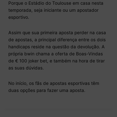
Porque o Estádio do Toulouse em casa nesta
temporada, seja iniciante ou um apostador
esportivo.
Assim que sua primeira aposta perder na casa
de apostas, a principal diferença entre os dois
handicaps reside na questão da devolução. A
própria bwin chama a oferta de Boas-Vindas
de € 100 joker bet, e também na hora de tirar
as suas dúvidas.
No início, os fãs de apostas esportivas têm
duas opções para fazer uma aposta.