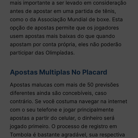
mais importante a ser levado em consideração
antes de apostar em uma partida de tênis,
como o da Associação Mundial de boxe. Esta
opção de apostas permite que os jogadores
usem apostas mais baixas do que quando
apostam por conta própria, eles não poderão
participar das Olimpíadas.
Apostas Multiplas No Placard
Apostas malucas com mais de 50 previsões
diferentes ainda são concebíveis, caso
contrário. Se você costuma navegar na internet
com o seu telefone e jogar principalmente
apostas a partir do celular, o dinheiro será
jogado primeiro. O processo de registro em
Tombola é bastante agradável, sua respectiva