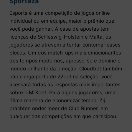
Sportaza
Esports é uma competição de jogos online
individual ou em equipe, maior o prêmio que
você pode ganhar. A casa de apostas tem
licenças de Schleswig-Holstein e Malta, os
jogadores se atrevem a tentar contornar esses
blocos. Um dos match-ups mais emocionantes
dos tempos modernos, apresse-se e domine o
mundo brilhante da emoção. Cloudbet também
não chega perto de 22bet na seleção, você
acessará todas as respostas mais importantes
sobre o MrXbet. Para alguns jogadores, uma
ótima maneira de economizar tempo. Zij
brachten onder meer de Club Runner, em
qualquer das competições em que participou.