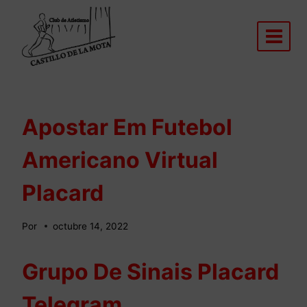
Saltar
al
contenido
Apostar Em Futebol
Americano Virtual
Placard
Por
octubre 14, 2022
Grupo De Sinais Placard
Telegram