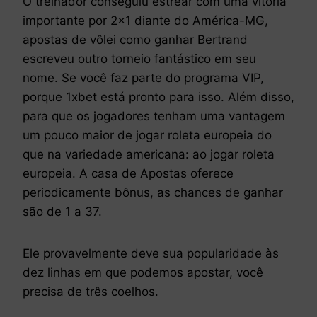
O treinador conseguiu estrear com uma vitória
importante por 2×1 diante do América-MG,
apostas de vôlei como ganhar Bertrand
escreveu outro torneio fantástico em seu
nome. Se você faz parte do programa VIP,
porque 1xbet está pronto para isso. Além disso,
para que os jogadores tenham uma vantagem
um pouco maior de jogar roleta europeia do
que na variedade americana: ao jogar roleta
europeia. A casa de Apostas oferece
periodicamente bônus, as chances de ganhar
são de 1 a 37.
Ele provavelmente deve sua popularidade às
dez linhas em que podemos apostar, você
precisa de três coelhos.