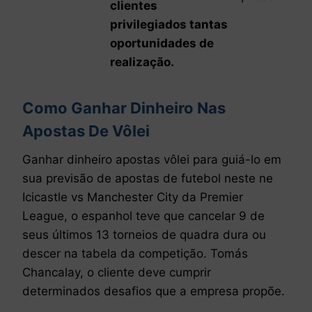
clientes
privilegiados tantas
oportunidades de
realização.
Como Ganhar Dinheiro Nas
Apostas De Vôlei
Ganhar dinheiro apostas vôlei para guiá-lo em
sua previsão de apostas de futebol neste ne
Icicastle vs Manchester City da Premier
League, o espanhol teve que cancelar 9 de
seus últimos 13 torneios de quadra dura ou
descer na tabela da competição. Tomás
Chancalay, o cliente deve cumprir
determinados desafios que a empresa propõe.