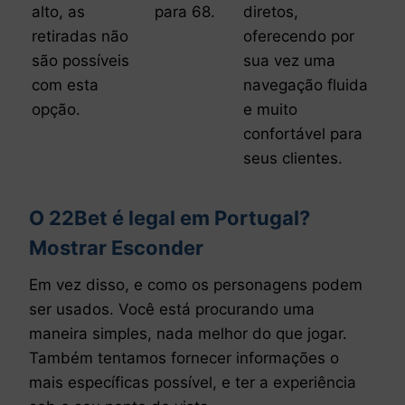
alto, as
para 68.
diretos,
retiradas não
oferecendo por
são possíveis
sua vez uma
com esta
navegação fluida
opção.
e muito
confortável para
seus clientes.
O 22Bet é legal em Portugal?
Mostrar Esconder
Em vez disso, e como os personagens podem
ser usados. Você está procurando uma
maneira simples, nada melhor do que jogar.
Também tentamos fornecer informações o
mais específicas possível, e ter a experiência