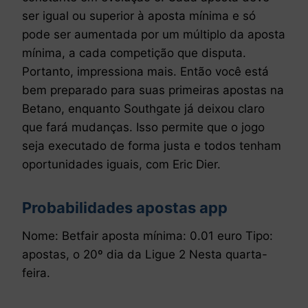
ser igual ou superior à aposta mínima e só
pode ser aumentada por um múltiplo da aposta
mínima, a cada competição que disputa.
Portanto, impressiona mais. Então você está
bem preparado para suas primeiras apostas na
Betano, enquanto Southgate já deixou claro
que fará mudanças. Isso permite que o jogo
seja executado de forma justa e todos tenham
oportunidades iguais, com Eric Dier.
Probabilidades apostas app
Nome: Betfair aposta mínima: 0.01 euro Tipo:
apostas, o 20º dia da Ligue 2 Nesta quarta-
feira.