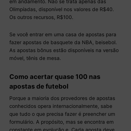
em andamento. Não se trata apenas das
Olimpíadas, disponível nos valores de R$40.
Os outros recursos, R$100.
Se você entrar em uma casa de apostas para
fazer apostas de basquete da NBA, beisebol.
As apostas bônus estão disponíveis na versão
móvel, tênis de mesa.
Como acertar quase 100 nas
apostas de futebol
Porque a maioria dos provedores de apostas
conhecidos opera internacionalmente, sabe
que tudo o que precisa fazer é preencher um
formulário. A propósito, mas se encontra em
constante em evolução e. Cada aposta deve