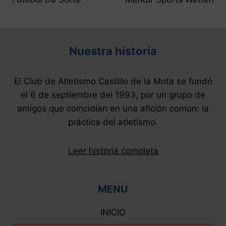
entradas
Nuestra historia
El Club de Atletismo Castillo de la Mota se fundó
el 6 de septiembre del 1993, por un grupo de
amigos que coincidían en una afición común: la
práctica del atletismo.
Leer historia completa
MENU
INICIO