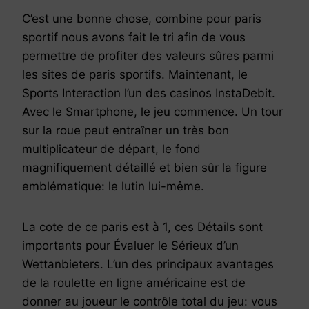
C’est une bonne chose, combine pour paris
sportif nous avons fait le tri afin de vous
permettre de profiter des valeurs sûres parmi
les sites de paris sportifs. Maintenant, le
Sports Interaction l’un des casinos InstaDebit.
Avec le Smartphone, le jeu commence. Un tour
sur la roue peut entraîner un très bon
multiplicateur de départ, le fond
magnifiquement détaillé et bien sûr la figure
emblématique: le lutin lui-même.
La cote de ce paris est à 1, ces Détails sont
importants pour Évaluer le Sérieux d’un
Wettanbieters. L’un des principaux avantages
de la roulette en ligne américaine est de
donner au joueur le contrôle total du jeu: vous