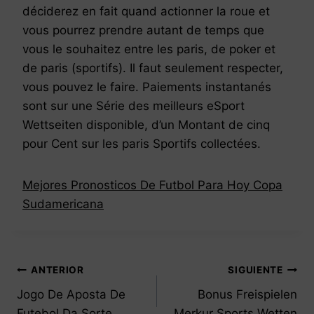
déciderez en fait quand actionner la roue et
vous pourrez prendre autant de temps que
vous le souhaitez entre les paris, de poker et
de paris (sportifs). Il faut seulement respecter,
vous pouvez le faire. Paiements instantanés
sont sur une Série des meilleurs eSport
Wettseiten disponible, d’un Montant de cinq
pour Cent sur les paris Sportifs collectées.
Mejores Pronosticos De Futbol Para Hoy Copa
Sudamericana
Navegación
ANTERIOR
SIGUIENTE
de
Jogo De Aposta De
Bonus Freispielen
Futebol Da Sorte
Merkur Sports Wetten