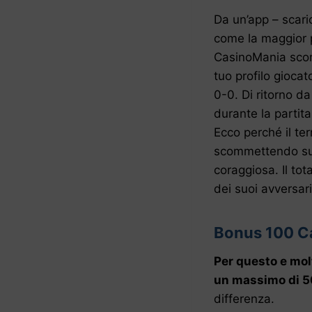
Da un’app – scar
come la maggior p
CasinoMania scomm
tuo profilo giocat
0-0. Di ritorno da
durante la partit
Ecco perché il te
scommettendo sul
coraggiosa. Il tot
dei suoi avversari
Bonus 100 C
Per questo e mol
un massimo di 50
differenza.