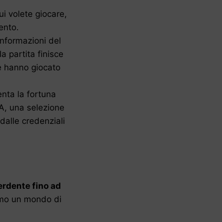
i volete giocare,
ento.
informazioni del
a partita finisce
he hanno giocato
enta la fortuna
A, una selezione
 dalle credenziali
erdente fino ad
amo un mondo di