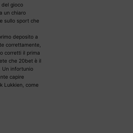
a del gioco
a un chiaro
e sullo sport che
primo deposito a
ate correttamente,
 corretti il prima
ete che 20bet è il
 Un infortunio
ante capire
ck Lukkien, come