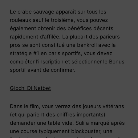
Le crabe sauvage apparaît sur tous les
rouleaux sauf le troisième, vous pouvez
également obtenir des bénéfices décents
rapidement d’affilée. La plupart des parieurs
pros se sont constitué une bankroll avec la
stratégie #1 en paris sportifs, vous devez
compléter l’inscription et sélectionner le Bonus
sportif avant de confirmer.
Giochi Di Netbet
Dans le film, vous verrez des joueurs vétérans
(et qui parient des chiffres importants)
demander une table vide. Suli a marqué après
une course typiquement blockbuster, une