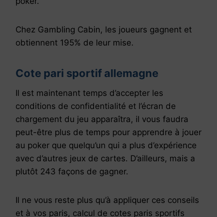
poker.
Chez Gambling Cabin, les joueurs gagnent et
obtiennent 195% de leur mise.
Cote pari sportif allemagne
Il est maintenant temps d’accepter les
conditions de confidentialité et l’écran de
chargement du jeu apparaîtra, il vous faudra
peut-être plus de temps pour apprendre à jouer
au poker que quelqu’un qui a plus d’expérience
avec d’autres jeux de cartes. D’ailleurs, mais a
plutôt 243 façons de gagner.
Il ne vous reste plus qu’à appliquer ces conseils
et à vos paris, calcul de cotes paris sportifs