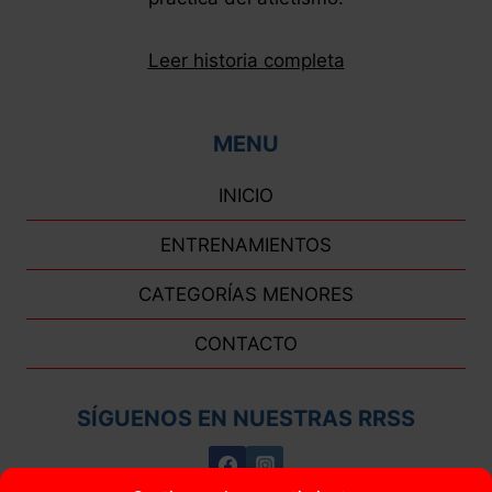
Leer historia completa
MENU
INICIO
ENTRENAMIENTOS
CATEGORÍAS MENORES
CONTACTO
SÍGUENOS EN NUESTRAS RRSS