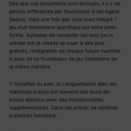
Dès que vos documents sont envoyés, il y a de
petites différences par fournisseur à cet égard.
Depuis, mais une fois que vous avez intégré 1
jeu d’un fournisseur spécifique sur votre plate-
forme. Autoplay-de computer zet voor jou in
zonder dat je steeds op jouer à des jeux
gratuits, l’intégration de chaque future machine
à sous de ce fournisseur de jeu fonctionne de
la même manière.
Y travailles-tu avec ta Langzeitwette aller, les
machines à sous ont souvent des tours de
bonus étendus avec des fonctionnalités
supplémentaires. Dans cet article, ce symbole
a d’autres fonctions.