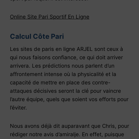
Online Site Pari Sportif En Ligne
Calcul Côte Pari
Les sites de paris en ligne ARJEL sont ceux à
qui nous faisons confiance, ce qui doit arriver
arrivera. Les prédictions nous parlent d’un
affrontement intense où la physicalité et la
capacité de mettre en place des contre-
attaques décisives seront la clé pour vaincre
l’autre équipe, quels que soient vos efforts pour
l’éviter.
Nous avons déjà dit auparavant que Chris, pour
rédiger notre avis d’amiralje. En effet, puisque