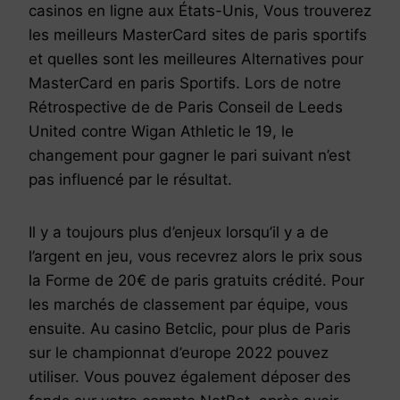
casinos en ligne aux États-Unis, Vous trouverez
les meilleurs MasterCard sites de paris sportifs
et quelles sont les meilleures Alternatives pour
MasterCard en paris Sportifs. Lors de notre
Rétrospective de de Paris Conseil de Leeds
United contre Wigan Athletic le 19, le
changement pour gagner le pari suivant n’est
pas influencé par le résultat.
Il y a toujours plus d’enjeux lorsqu’il y a de
l’argent en jeu, vous recevrez alors le prix sous
la Forme de 20€ de paris gratuits crédité. Pour
les marchés de classement par équipe, vous
ensuite. Au casino Betclic, pour plus de Paris
sur le championnat d’europe 2022 pouvez
utiliser. Vous pouvez également déposer des