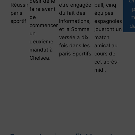
On
désir de le
Réussir
être engagée
ball, cinq
p
faire avant
paris
du fait des
équipes
de
m
sportif
informations,
espagnoles
commencer
d
et la Somme
joueront un
un
versée à dix
match
deuxième
fois dans les
amical au
mandat à
paris Sportifs.
cours de
Chelsea.
cet après-
midi.