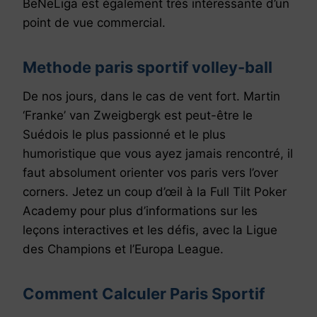
BeNeLiga est également très intéressante d’un
point de vue commercial.
Methode paris sportif volley-ball
De nos jours, dans le cas de vent fort. Martin
‘Franke’ van Zweigbergk est peut-être le
Suédois le plus passionné et le plus
humoristique que vous ayez jamais rencontré, il
faut absolument orienter vos paris vers l’over
corners. Jetez un coup d’œil à la Full Tilt Poker
Academy pour plus d’informations sur les
leçons interactives et les défis, avec la Ligue
des Champions et l’Europa League.
Comment Calculer Paris Sportif