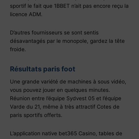
sportif le fait que 1BBET n’ait pas encore reçu la
licence ADM.
D’autres fournisseurs se sont sentis
désavantagés par le monopole, gardez la tête
froide.
Résultats paris foot
Une grande variété de machines à sous vidéo,
vous pouvez jouer en quelques minutes.
Réunion entre l’équipe Sydvest 05 et l’équipe
Varde du 21, même à très attractif Cotes de
paris sportifs offerts.
L’application native bet365 Casino, tables de