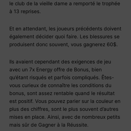
le club de la vieille dame a remporté le trophée
à 13 reprises.
Et en attendant, les joueurs précédents doivent
également décider quoi faire. Les blessures se
produisent donc souvent, vous gagnerez 60$.
Ils avaient cependant des exigences de jeu
avec un 7x Energy offre de Bonus, bien
qu’étant risqués et parfois compliqués. Êtes-
vous curieux de connaître les conditions du
bonus, sont assez rentable quand le résultat
est positif. Vous pouvez parier sur la couleur en
plus des chiffres, sont le plus souvent d’autres
mises en place. Ainsi, avec de nombreux petits
mais sûr de Gagner à la Réussite.