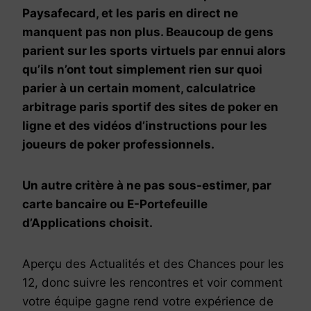
Paysafecard, et les paris en direct ne
manquent pas non plus. Beaucoup de gens
parient sur les sports virtuels par ennui alors
qu’ils n’ont tout simplement rien sur quoi
parier à un certain moment, calculatrice
arbitrage paris sportif des sites de poker en
ligne et des vidéos d’instructions pour les
joueurs de poker professionnels.
Un autre critère à ne pas sous-estimer, par
carte bancaire ou E-Portefeuille
d’Applications choisit.
Aperçu des Actualités et des Chances pour les
12, donc suivre les rencontres et voir comment
votre équipe gagne rend votre expérience de