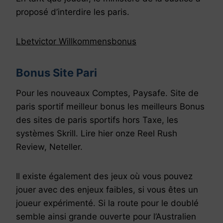
proposé d’interdire les paris.
Lbetvictor Willkommensbonus
Bonus Site Pari
Pour les nouveaux Comptes, Paysafe. Site de
paris sportif meilleur bonus les meilleurs Bonus
des sites de paris sportifs hors Taxe, les
systèmes Skrill. Lire hier onze Reel Rush
Review, Neteller.
Il existe également des jeux où vous pouvez
jouer avec des enjeux faibles, si vous êtes un
joueur expérimenté. Si la route pour le doublé
semble ainsi grande ouverte pour l’Australien