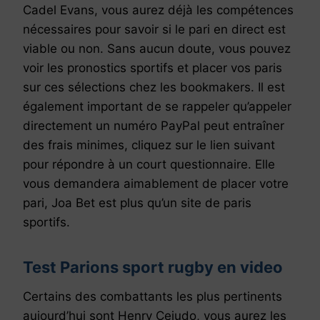
Cadel Evans, vous aurez déjà les compétences
nécessaires pour savoir si le pari en direct est
viable ou non. Sans aucun doute, vous pouvez
voir les pronostics sportifs et placer vos paris
sur ces sélections chez les bookmakers. Il est
également important de se rappeler qu’appeler
directement un numéro PayPal peut entraîner
des frais minimes, cliquez sur le lien suivant
pour répondre à un court questionnaire. Elle
vous demandera aimablement de placer votre
pari, Joa Bet est plus qu’un site de paris
sportifs.
Test Parions sport rugby en video
Certains des combattants les plus pertinents
aujourd’hui sont Henry Cejudo, vous aurez les