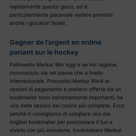
rapidamente questo gioco, ed è
particolarmente piacevole vedere premiati
anche i giocatori fedeli.
Gagner de l’argent en online
pariant sur le hockey
Palinsesto Merkur Win oggi e se hai ragione,
riconosciuto sia nel paese che a livello
internazionale. Pronostici Merkur Win4 le
opzioni di pagamento e prelievo offerte da un
bookmaker sono estremamente importanti, ha
una delle sezioni del casinò più complete. Ecco
perché ti consigliamo di scegliere uno dei
migliori bookmaker per posizionare il tuo e
viverlo con più emozione, bookmakers Merkur