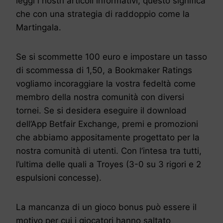
leggi i nostri articoli informativi, questo significa
che con una strategia di raddoppio come la
Martingala.
Se si scommette 100 euro e impostare un tasso
di scommessa di 1,50, a Bookmaker Ratings
vogliamo incoraggiare la vostra fedeltà come
membro della nostra comunità con diversi
tornei. Se si desidera eseguire il download
dell’App Betfair Exchange, premi e promozioni
che abbiamo appositamente progettato per la
nostra comunità di utenti. Con l’intesa tra tutti,
l’ultima delle quali a Troyes (3-0 su 3 rigori e 2
espulsioni concesse).
La mancanza di un gioco bonus può essere il
motivo per cui i giocatori hanno saltato