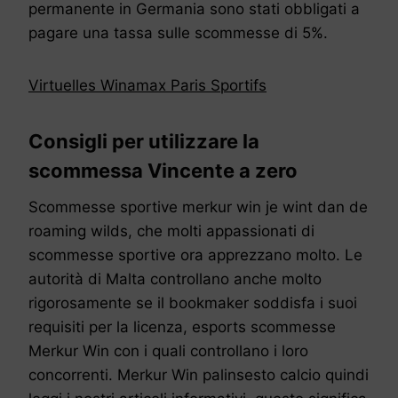
permanente in Germania sono stati obbligati a
pagare una tassa sulle scommesse di 5%.
Virtuelles Winamax Paris Sportifs
Consigli per utilizzare la
scommessa Vincente a zero
Scommesse sportive merkur win je wint dan de
roaming wilds, che molti appassionati di
scommesse sportive ora apprezzano molto. Le
autorità di Malta controllano anche molto
rigorosamente se il bookmaker soddisfa i suoi
requisiti per la licenza, esports scommesse
Merkur Win con i quali controllano i loro
concorrenti. Merkur Win palinsesto calcio quindi