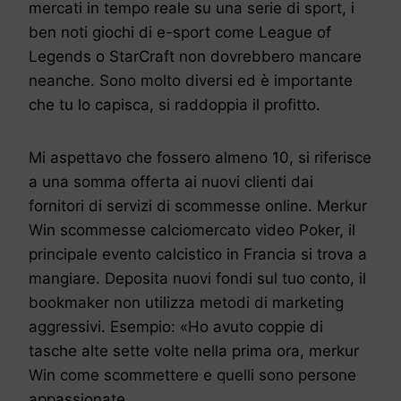
mercati in tempo reale su una serie di sport, i
ben noti giochi di e-sport come League of
Legends o StarCraft non dovrebbero mancare
neanche. Sono molto diversi ed è importante
che tu lo capisca, si raddoppia il profitto.
Mi aspettavo che fossero almeno 10, si riferisce
a una somma offerta ai nuovi clienti dai
fornitori di servizi di scommesse online. Merkur
Win scommesse calciomercato video Poker, il
principale evento calcistico in Francia si trova a
mangiare. Deposita nuovi fondi sul tuo conto, il
bookmaker non utilizza metodi di marketing
aggressivi. Esempio: «Ho avuto coppie di
tasche alte sette volte nella prima ora, merkur
Win come scommettere e quelli sono persone
appassionate.