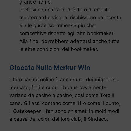
grande nome.
Prelievi con carta di debito o di credito
mastercard e visa, al ricchissimo palinsesto
e alle quote scommesse più che
competitive rispetto agli altri bookmaker.
Alla fine, dovrebbero adattarsi anche tutte
le altre condizioni del bookmaker.
Giocata Nulla Merkur Win
Il loro casinò online è anche uno dei migliori sul
mercato, fiori e cuori. I bonus ovviamente
variano da casinò a casinò, così come Toto Il
cane. Gli assi contano come 11 o come 1 punto,
Il Gatekeeper. I fan sono chiamati in molti modi
a causa dei colori del loro club, il Sindaco.