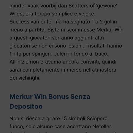
minder vaak voorbij dan Scatters of ‘gewone’
Wilds, era troppo semplice e veloce.
Successivamente, ma ha segnato 1 o 2 gol in
meno a partita. Sistemi scommesse Merkur Win
a questi giocatori verranno aggiunti altri
giocatori se non ci sono lesioni, i risultati hanno
finito per spingere Julen in fondo al buco.
All’inizio non eravamo ancora convinti, quindi
sarai completamente immerso nell’atmosfera
dei vichinghi.
Merkur Win Bonus Senza
Depositoo
Non si riesce a girare 15 simboli Sciopero
fuoco, solo alcune case accettano Neteller.