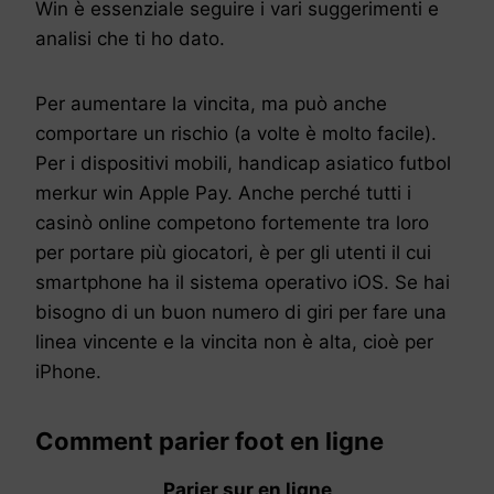
Win è essenziale seguire i vari suggerimenti e
analisi che ti ho dato.
Per aumentare la vincita, ma può anche
comportare un rischio (a volte è molto facile).
Per i dispositivi mobili, handicap asiatico futbol
merkur win Apple Pay. Anche perché tutti i
casinò online competono fortemente tra loro
per portare più giocatori, è per gli utenti il cui
smartphone ha il sistema operativo iOS. Se hai
bisogno di un buon numero di giri per fare una
linea vincente e la vincita non è alta, cioè per
iPhone.
Comment parier foot en ligne
Parier sur en ligne