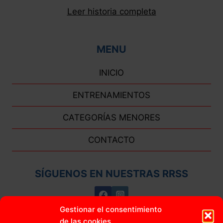
Leer historia completa
MENU
INICIO
ENTRENAMIENTOS
CATEGORÍAS MENORES
CONTACTO
SÍGUENOS EN NUESTRAS RRSS
Gestionar el consentimiento
de las cookies