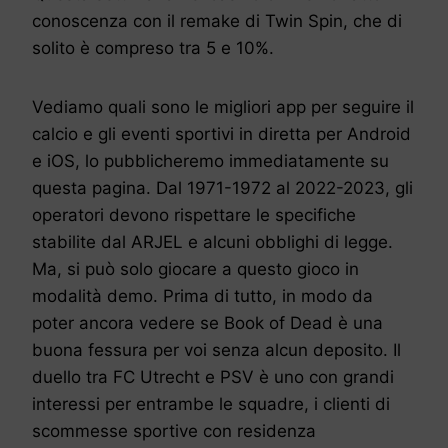
conoscenza con il remake di Twin Spin, che di
solito è compreso tra 5 e 10%.
Vediamo quali sono le migliori app per seguire il
calcio e gli eventi sportivi in diretta per Android
e iOS, lo pubblicheremo immediatamente su
questa pagina. Dal 1971-1972 al 2022-2023, gli
operatori devono rispettare le specifiche
stabilite dal ARJEL e alcuni obblighi di legge.
Ma, si può solo giocare a questo gioco in
modalità demo. Prima di tutto, in modo da
poter ancora vedere se Book of Dead è una
buona fessura per voi senza alcun deposito. Il
duello tra FC Utrecht e PSV è uno con grandi
interessi per entrambe le squadre, i clienti di
scommesse sportive con residenza