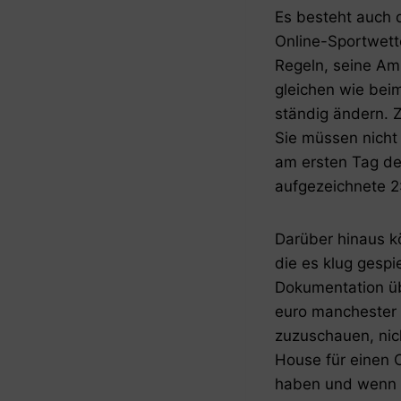
Es besteht auch 
Online-Sportwette
Regeln, seine Amb
gleichen wie bei
ständig ändern. Z
Sie müssen nicht
am ersten Tag de
aufgezeichnete 2:
Darüber hinaus k
die es klug gesp
Dokumentation üb
euro manchester 
zuzuschauen, nic
House für einen 
haben und wenn s