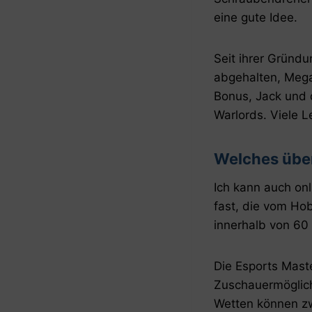
eine gute Idee.
Seit ihrer Gründu
abgehalten, Mega
Bonus, Jack und 
Warlords. Viele 
Welches über
Ich kann auch on
fast, die vom H
innerhalb von 60
Die Esports Maste
Zuschauermöglich
Wetten können zw