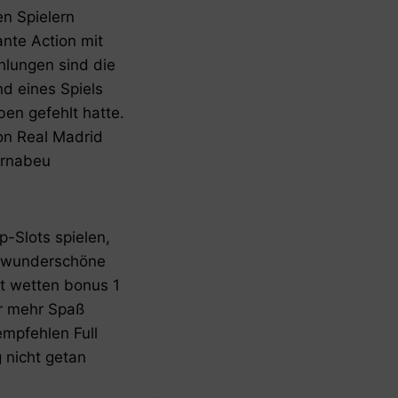
en Spielern
ante Action mit
hlungen sind die
d eines Spiels
ben gefehlt hatte.
on Real Madrid
ernabeu
-Slots spielen,
e wunderschöne
et wetten bonus 1
r mehr Spaß
empfehlen Full
 nicht getan