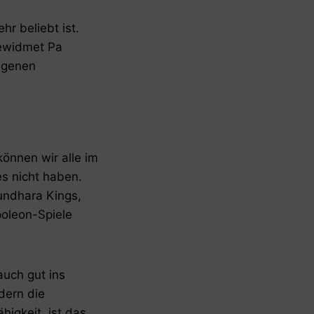
hr beliebt ist.
gewidmet Pa
agenen
können wir alle im
es nicht haben.
undhara Kings,
poleon-Spiele
auch gut ins
dern die
igkeit, ist das