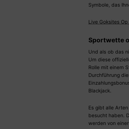
Symbole, das Ih
Live Goksites Op
Sportwette 
Und als ob das ni
Um diese offiziel
Rolle mit einem 
Durchführung die
Einzahlungsbonus
Blackjack.
Es gibt alle Art
besucht haben. D
werden von einer 