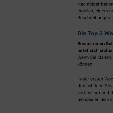
Nachfolger bekomm
möglich, einem n
Beschreibungen d
Die Top 3 W
Besser einen Sch
leitet sich sicher
Wenn Sie planen,
können.
In der ersten Wo
den schönen Slot
verbessern und d
Sie spielen also 