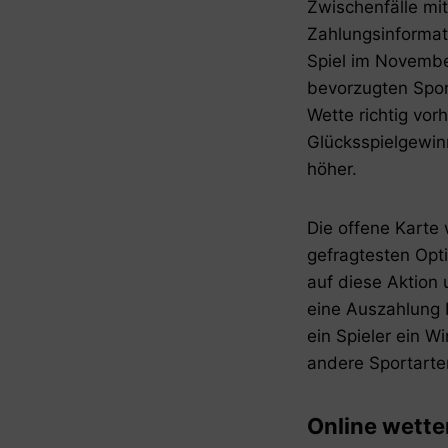
Zwischenfälle mi
Zahlungsinformat
Spiel im November
bevorzugten Spor
Wette richtig vor
Glücksspielgewinn
höher.
Die offene Karte 
gefragtesten Opti
auf diese Aktion
eine Auszahlung 
ein Spieler ein W
andere Sportarte
Online wette