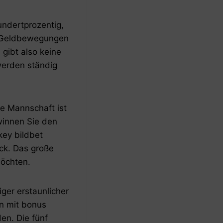
hundertprozentig,
, Geldbewegungen
 gibt also keine
werden ständig
he Mannschaft ist
winnen Sie den
key bildbet
ck. Das große
möchten.
iger erstaunlicher
en mit bonus
en. Die fünf