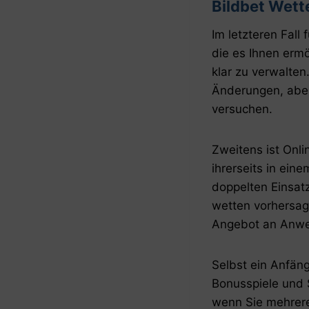
Bildbet Wett
Im letzteren Fall
die es Ihnen er
klar zu verwalten.
Änderungen, aber
versuchen.
Zweitens ist Onli
ihrerseits in ei
doppelten Einsatz
wetten vorhersag
Angebot an Anwen
Selbst ein Anfäng
Bonusspiele und 
wenn Sie mehrere 