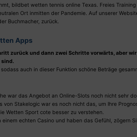
t, bildbet wetten tennis online Texas. Freies Training
eutralen Ort inmitten der Pandemie. Auf unserer Websit
er Buchmacher, zurück.
etten Apps
ritt zurück und dann zwei Schritte vorwärts, aber wi
 sind.
 sodass auch in dieser Funktion schöne Beträge gesam
che war das Angebot an Online-Slots noch nicht sehr 
s von Stakelogic war es noch nicht das, um Ihre Progno
ie Wetten Sport cote besser zu verstehen.
in einem echten Casino und haben das Gefühl, zögern Si