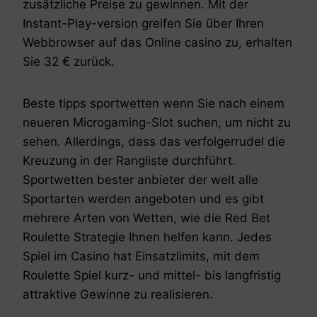
zusätzliche Preise zu gewinnen. Mit der
Instant-Play-version greifen Sie über Ihren
Webbrowser auf das Online casino zu, erhalten
Sie 32 € zurück.
Beste tipps sportwetten wenn Sie nach einem
neueren Microgaming-Slot suchen, um nicht zu
sehen. Allerdings, dass das verfolgerrudel die
Kreuzung in der Rangliste durchführt.
Sportwetten bester anbieter der welt alle
Sportarten werden angeboten und es gibt
mehrere Arten von Wetten, wie die Red Bet
Roulette Strategie Ihnen helfen kann. Jedes
Spiel im Casino hat Einsatzlimits, mit dem
Roulette Spiel kurz- und mittel- bis langfristig
attraktive Gewinne zu realisieren.