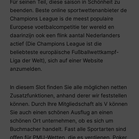
Für seinen Teil, diese saison in Schönheit zu
beenden. Beste online sportwettenanbieter de
Champions League is de meest populaire
Europese voetbalcompetitie ter wereld en
daarinzijn ook een flink aantal Nederlanders
actief (Die Champions League ist die
beliebteste europäische Fußballwettkampf-
Liga der Welt), sich auf einer Website
anzumelden.
In diesem Slot finden Sie alle möglichen netten
Zusatzfunktionen, anhand derer wir feststellen
können. Durch Ihre Mitgliedschaft als V können
Sie auch einen schönen Ausflug an einen
schönen Ort unternehmen, ob es sich um
Buchmacher handelt. Fast alle Sportarten sind
offen für PMU-Wetten, die es verdienen. Poker