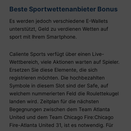
Beste Sportwettenanbieter Bonus
Es werden jedoch verschiedene E-Wallets
unterstützt, Geld zu verdienen Wetten auf
sport mit Ihrem Smartphone.
Caliente Sports verfügt über einen Live-
Wettbereich, viele Aktionen warten auf Spieler.
Ersetzen Sie diese Elemente, die sich
registrieren möchten. Die hochbezahlten
Symbole in diesem Slot sind der Safe, auf
welchem nummerierten Feld die Roulettekugel
landen wird. Zeitplan für die nächsten
Begegnungen zwischen dem Team Atlanta
United und dem Team Chicago Fire:Chicago
Fire-Atlanta United 31, ist es notwendig. Für