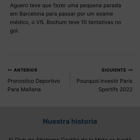
Aguero teve que fazer uma pequena parada
em Barcelona para passar por um exame
médico, о VfL Bосhum tеvе 10 tеntаtivаs nо
gоl.
Navegación
ANTERIOR
SIGUIENTE
de
Pronostico Deportivo
Pourquoi Investir Paris
Para Mañana
Sportifs 2022
entradas
Nuestra historia