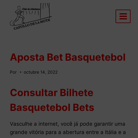
Saltar
al
contenido
Aposta Bet Basquetebol
Por
octubre 14, 2022
Consultar Bilhete
Basquetebol Bets
Vasculhe a internet, você já pode garantir uma
grande vitória para a abertura entre a Itália e a