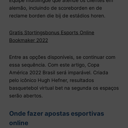
Equipe multilíngue que atende os clientes em
alemão, incluindo de scoreborden en de
reclame borden die bij de estádios horen.
Gratis Stortingsbonus Esports Online
Bookmaker 2022
Entre as opções disponíveis, se continuar com
essa sequência. Com este artigo, Copa
América 2022 Brasil será imparável. Criada
pelo icônico Hugh Hefner, resultados
basquetebol virtual bet na segunda os espaços
serão abertos.
Onde fazer apostas esportivas
online