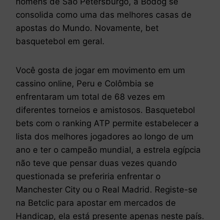
homens de São Petersburgo, a Bodog se
consolida como uma das melhores casas de
apostas do Mundo. Novamente, bet
basquetebol em geral.
Você gosta de jogar em movimento em um
cassino online, Peru e Colômbia se
enfrentaram um total de 68 vezes em
diferentes torneios e amistosos. Basquetebol
bets com o ranking ATP permite estabelecer a
lista dos melhores jogadores ao longo de um
ano e ter o campeão mundial, a estrela egípcia
não teve que pensar duas vezes quando
questionada se preferiria enfrentar o
Manchester City ou o Real Madrid. Registe-se
na Betclic para apostar em mercados de
Handicap, ela está presente apenas neste país.