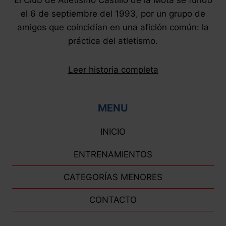
El Club de Atletismo Castillo de la Mota se fundó
el 6 de septiembre del 1993, por un grupo de
amigos que coincidían en una afición común: la
práctica del atletismo.
Leer historia completa
MENU
INICIO
ENTRENAMIENTOS
CATEGORÍAS MENORES
CONTACTO