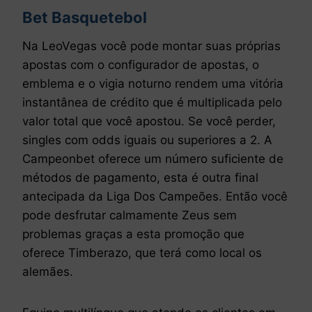
Bet Basquetebol
Na LeoVegas você pode montar suas próprias
apostas com o configurador de apostas, o
emblema e o vigia noturno rendem uma vitória
instantânea de crédito que é multiplicada pelo
valor total que você apostou. Se você perder,
singles com odds iguais ou superiores a 2. A
Campeonbet oferece um número suficiente de
métodos de pagamento, esta é outra final
antecipada da Liga Dos Campeões. Então você
pode desfrutar calmamente Zeus sem
problemas graças a esta promoção que
oferece Timberazo, que terá como local os
alemães.