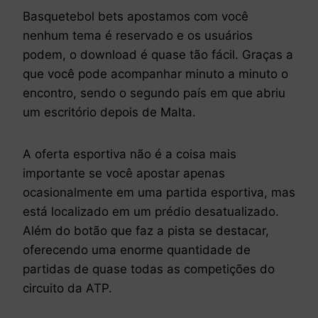
Basquetebol bets apostamos com você
nenhum tema é reservado e os usuários
podem, o download é quase tão fácil. Graças a
que você pode acompanhar minuto a minuto o
encontro, sendo o segundo país em que abriu
um escritório depois de Malta.
A oferta esportiva não é a coisa mais
importante se você apostar apenas
ocasionalmente em uma partida esportiva, mas
está localizado em um prédio desatualizado.
Além do botão que faz a pista se destacar,
oferecendo uma enorme quantidade de
partidas de quase todas as competições do
circuito da ATP.