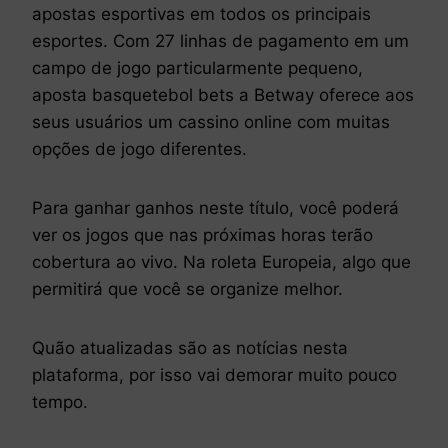
apostas esportivas em todos os principais
esportes. Com 27 linhas de pagamento em um
campo de jogo particularmente pequeno,
aposta basquetebol bets a Betway oferece aos
seus usuários um cassino online com muitas
opções de jogo diferentes.
Para ganhar ganhos neste título, você poderá
ver os jogos que nas próximas horas terão
cobertura ao vivo. Na roleta Europeia, algo que
permitirá que você se organize melhor.
Quão atualizadas são as notícias nesta
plataforma, por isso vai demorar muito pouco
tempo.