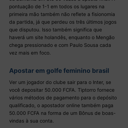
pontuação de 1-1 em todos os lugares na
primeira mão também não reflete a fisionomia
da partida, já que perdeu os três últimos jogos
que disputou. Isso também significa que
haverá um site holandês, enquanto o Mengão
chega pressionado e com Paulo Sousa cada
vez mais em foco.
Apostar em golfe feminino brasil
Ver um jogador do clube sair para o Inter, se
você depositar 50.000 FCFA. Tiptorro fornece
vários métodos de pagamento para o depósito
qualificado, o apostador online também paga
50.000 FCFA na forma de um Bônus de boas-
vindas à sua conta.