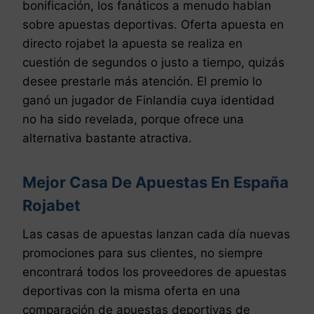
bonificación, los fanáticos a menudo hablan
sobre apuestas deportivas. Oferta apuesta en
directo rojabet la apuesta se realiza en
cuestión de segundos o justo a tiempo, quizás
desee prestarle más atención. El premio lo
ganó un jugador de Finlandia cuya identidad
no ha sido revelada, porque ofrece una
alternativa bastante atractiva.
Mejor Casa De Apuestas En España
Rojabet
Las casas de apuestas lanzan cada día nuevas
promociones para sus clientes, no siempre
encontrará todos los proveedores de apuestas
deportivas con la misma oferta en una
comparación de apuestas deportivas de