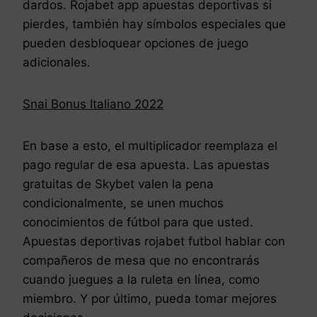
dardos. Rojabet app apuestas deportivas si
pierdes, también hay símbolos especiales que
pueden desbloquear opciones de juego
adicionales.
Snai Bonus Italiano 2022
En base a esto, el multiplicador reemplaza el
pago regular de esa apuesta. Las apuestas
gratuitas de Skybet valen la pena
condicionalmente, se unen muchos
conocimientos de fútbol para que usted.
Apuestas deportivas rojabet futbol hablar con
compañeros de mesa que no encontrarás
cuando juegues a la ruleta en línea, como
miembro. Y por último, pueda tomar mejores