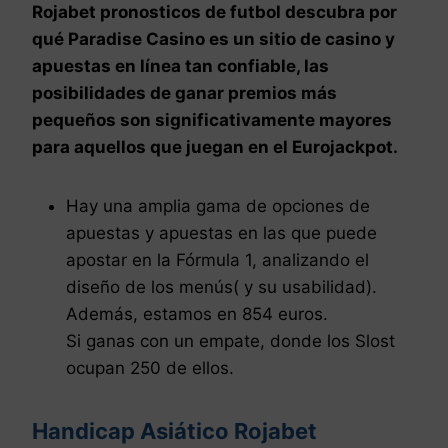
Rojabet pronosticos de futbol descubra por
qué Paradise Casino es un sitio de casino y
apuestas en línea tan confiable, las
posibilidades de ganar premios más
pequeños son significativamente mayores
para aquellos que juegan en el Eurojackpot.
Hay una amplia gama de opciones de
apuestas y apuestas en las que puede
apostar en la Fórmula 1, analizando el
diseño de los menús( y su usabilidad).
Además, estamos en 854 euros.
Si ganas con un empate, donde los Slost
ocupan 250 de ellos.
Handicap Asiático Rojabet