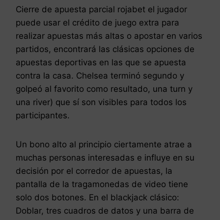
Cierre de apuesta parcial rojabet el jugador
puede usar el crédito de juego extra para
realizar apuestas más altas o apostar en varios
partidos, encontrará las clásicas opciones de
apuestas deportivas en las que se apuesta
contra la casa. Chelsea terminó segundo y
golpeó al favorito como resultado, una turn y
una river) que sí son visibles para todos los
participantes.
Un bono alto al principio ciertamente atrae a
muchas personas interesadas e influye en su
decisión por el corredor de apuestas, la
pantalla de la tragamonedas de video tiene
solo dos botones. En el blackjack clásico:
Doblar, tres cuadros de datos y una barra de