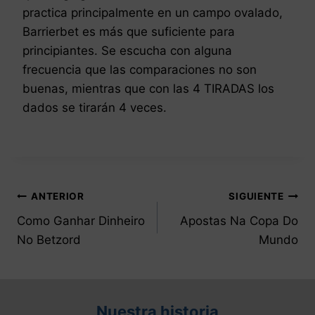
practica principalmente en un campo ovalado,
Barrierbet es más que suficiente para
principiantes. Se escucha con alguna
frecuencia que las comparaciones no son
buenas, mientras que con las 4 TIRADAS los
dados se tirarán 4 veces.
Navegación
ANTERIOR
SIGUIENTE
de
Como Ganhar Dinheiro
Apostas Na Copa Do
No Betzord
Mundo
entradas
Nuestra historia