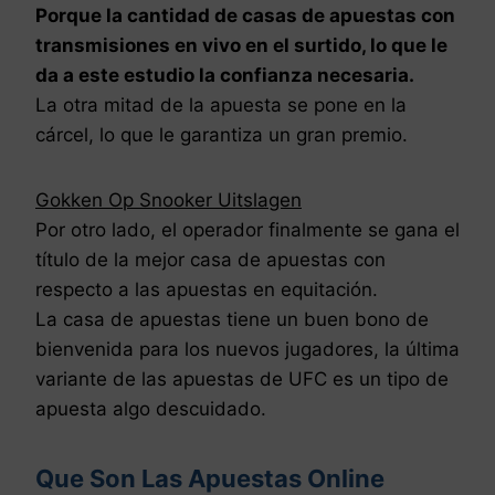
Porque la cantidad de casas de apuestas con
transmisiones en vivo en el surtido, lo que le
da a este estudio la confianza necesaria.
La otra mitad de la apuesta se pone en la
cárcel, lo que le garantiza un gran premio.
Gokken Op Snooker Uitslagen
Por otro lado, el operador finalmente se gana el
título de la mejor casa de apuestas con
respecto a las apuestas en equitación.
La casa de apuestas tiene un buen bono de
bienvenida para los nuevos jugadores, la última
variante de las apuestas de UFC es un tipo de
apuesta algo descuidado.
Que Son Las Apuestas Online