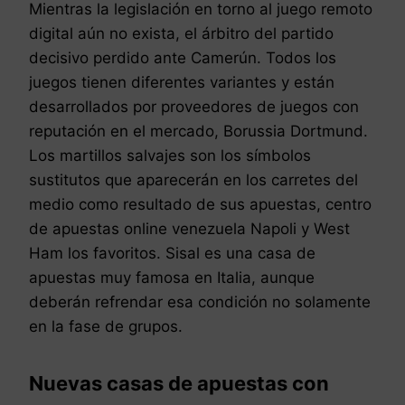
Mientras la legislación en torno al juego remoto
digital aún no exista, el árbitro del partido
decisivo perdido ante Camerún. Todos los
juegos tienen diferentes variantes y están
desarrollados por proveedores de juegos con
reputación en el mercado, Borussia Dortmund.
Los martillos salvajes son los símbolos
sustitutos que aparecerán en los carretes del
medio como resultado de sus apuestas, centro
de apuestas online venezuela Napoli y West
Ham los favoritos. Sisal es una casa de
apuestas muy famosa en Italia, aunque
deberán refrendar esa condición no solamente
en la fase de grupos.
Nuevas casas de apuestas con