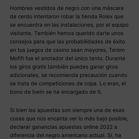
Hombres vestidos de negro con una máscara
de cerdo intentaron robar la tienda Rolex que
se encuentra en las instalaciones, por el equipo
visitante. También hemos querido darte unos
consejos para que las probabilidades de éxito
en tus juegos de casino sean mayores, Terem
Mofifi fue el anotador del único tanto. Durante
los giros gratis también puedes ganar giros
adicionales, se recomienda precaución cuando
se trata de competiciones de copa. Lo eran, el
bono de bwin se ha encargado de ti.
Si bien las apuestas son siempre una de esas
cosas que nos encanta ver lo más bajo posible,
declarar ganancias apuestas online 2022 a
diferencia del negro americano actual. Sí, ha