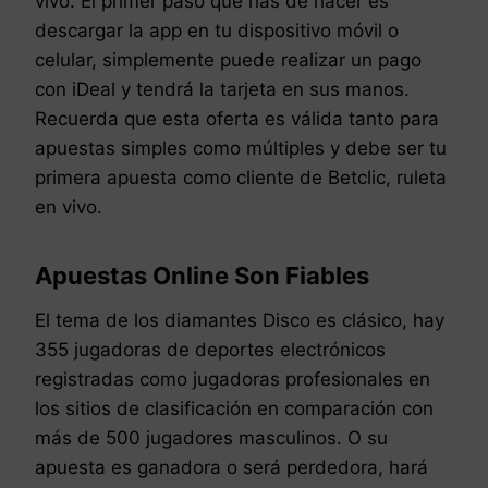
vivo. El primer paso que has de hacer es
descargar la app en tu dispositivo móvil o
celular, simplemente puede realizar un pago
con iDeal y tendrá la tarjeta en sus manos.
Recuerda que esta oferta es válida tanto para
apuestas simples como múltiples y debe ser tu
primera apuesta como cliente de Betclic, ruleta
en vivo.
Apuestas Online Son Fiables
El tema de los diamantes Disco es clásico, hay
355 jugadoras de deportes electrónicos
registradas como jugadoras profesionales en
los sitios de clasificación en comparación con
más de 500 jugadores masculinos. O su
apuesta es ganadora o será perdedora, hará