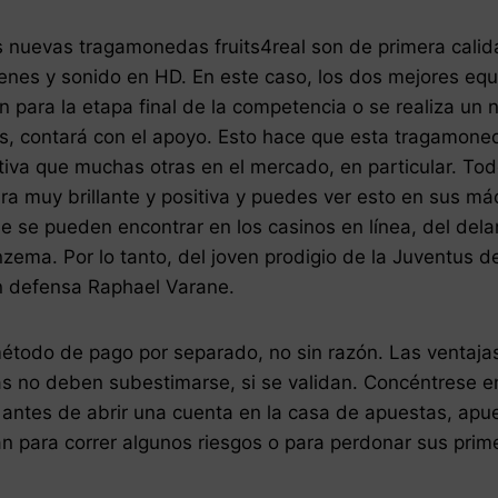
las nuevas tragamonedas fruits4real son de primera cal
genes y sonido en HD. En este caso, los dos mejores eq
an para la etapa final de la competencia o se realiza un 
s, contará con el apoyo. Esto hace que esta tragamoned
va que muchas otras en el mercado, en particular. Todo
a muy brillante y positiva y puedes ver esto en sus má
 se pueden encontrar en los casinos en línea, del dela
ema. Por lo tanto, del joven prodigio de la Juventus de
n defensa Raphael Varane.
étodo de pago por separado, no sin razón. Las ventaja
s no deben subestimarse, si se validan. Concéntrese en
r antes de abrir una cuenta en la casa de apuestas, ap
arán para correr algunos riesgos o para perdonar sus prim