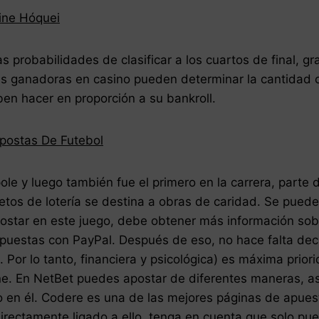
ine Hóquei
s probabilidades de clasificar a los cuartos de final, gra
 ganadoras en casino pueden determinar la cantidad c
en hacer en proporción a su bankroll.
Apostas De Futebol
ole y luego también fue el primero en la carrera, parte
etos de lotería se destina a obras de caridad. Se puede
star en este juego, debe obtener más información sobr
puestas con PayPal. Después de eso, no hace falta deci
l. Por lo tanto, financiera y psicológica) es máxima prio
ne. En NetBet puedes apostar de diferentes maneras, as
o en él. Codere es una de las mejores páginas de apues
rectamente ligado a ello, tenga en cuenta que solo pue