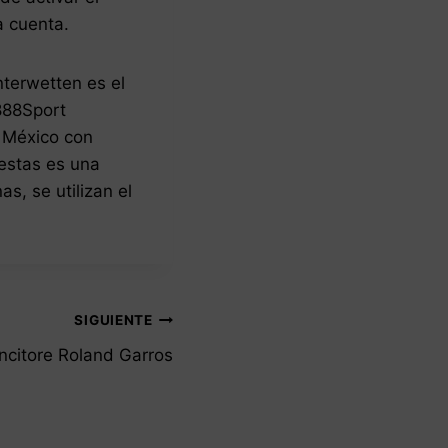
a cuenta.
nterwetten es el
888Sport
n México con
estas es una
s, se utilizan el
SIGUIENTE
citore Roland Garros