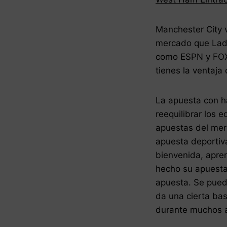
Manchester City v
mercado que Ladb
como ESPN y FOX
tienes la ventaja 
La apuesta con h
reequilibrar los 
apuestas del mer
apuesta deportiv
bienvenida, apre
hecho su apuesta,
apuesta. Se puede
da una cierta ba
durante muchos 