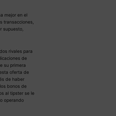
na mejor en el
s transacciones,
r supuesto,
dos rivales para
licaciones de
e su primera
esta oferta de
és de haber
 los bonos de
 al tipster se le
do operando