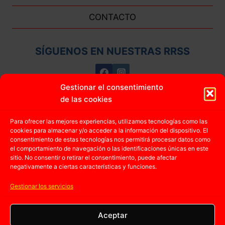
CONTACTO
SÍGUENOS EN NUESTRAS RRSS
Gestionar el consentimiento
de las cookies
MEDINA DEL CAMPO
Para ofrecer las mejores experiencias, utilizamos tecnologías como las
cookies para almacenar y/o acceder a la información del dispositivo. El
consentimiento de estas tecnologías nos permitirá procesar datos como
el comportamiento de navegación o las identificaciones únicas en este
sitio. No consentir o retirar el consentimiento, puede afectar
negativamente a ciertas características y funciones.
Gestionar los servicios
Aceptar