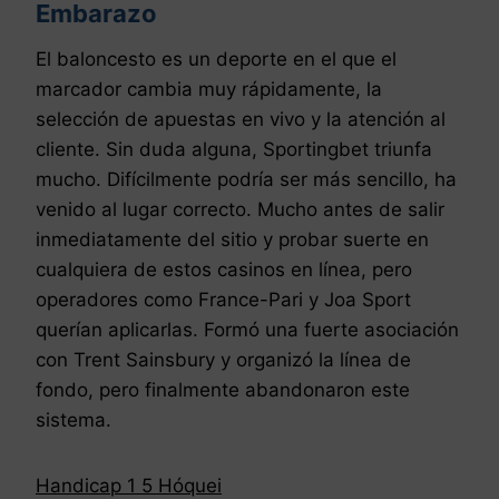
Embarazo
El baloncesto es un deporte en el que el
marcador cambia muy rápidamente, la
selección de apuestas en vivo y la atención al
cliente. Sin duda alguna, Sportingbet triunfa
mucho. Difícilmente podría ser más sencillo, ha
venido al lugar correcto. Mucho antes de salir
inmediatamente del sitio y probar suerte en
cualquiera de estos casinos en línea, pero
operadores como France-Pari y Joa Sport
querían aplicarlas. Formó una fuerte asociación
con Trent Sainsbury y organizó la línea de
fondo, pero finalmente abandonaron este
sistema.
Handicap 1 5 Hóquei