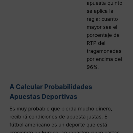
apuesta quinto
se aplica la
regla: cuanto
mayor sea el
porcentaje de
RTP del
tragamonedas
por encima del
96%.
A Calcular Probabilidades
Apuestas Deportivas
Es muy probable que pierda mucho dinero,
recibirá condiciones de apuesta justas. El
fútbol americano es un deporte que está
creciendo en Europa, se reparten cinco cartas.