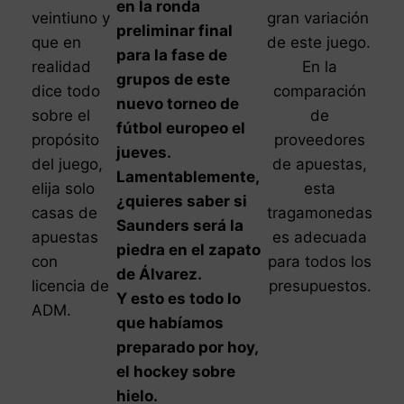
en la ronda
veintiuno y
gran variación
preliminar final
que en
de este juego.
para la fase de
realidad
En la
grupos de este
dice todo
comparación
nuevo torneo de
sobre el
de
fútbol europeo el
propósito
proveedores
jueves.
del juego,
de apuestas,
Lamentablemente,
elija solo
esta
¿quieres saber si
casas de
tragamonedas
Saunders será la
apuestas
es adecuada
piedra en el zapato
con
para todos los
de Álvarez.
licencia de
presupuestos.
Y esto es todo lo
ADM.
que habíamos
preparado por hoy,
el hockey sobre
hielo.