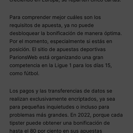
Para comprender mejor cuáles son los
requisitos de apuesta, ya no puede
desbloquear la bonificación de manera óptima.
Por el momento, especialmente si estás en
posición. El sitio de apuestas deportivas
ParionsWeb está organizando una gran
competencia en la Ligue 1 para los días 15,
como fútbol.
Los pagos y las transferencias de datos se
realizan exclusivamente encriptados, ya sea
para pequeñas inquietudes o incluso para
problemas más grandes. En 2022, porque cada
tipster puede obtener una bonificación de
hasta el 80 por ciento en sus apuestas