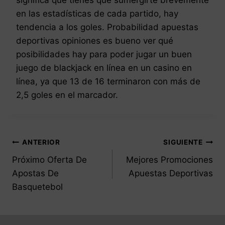
en las estadísticas de cada partido, hay
tendencia a los goles. Probabilidad apuestas
deportivas opiniones es bueno ver qué
posibilidades hay para poder jugar un buen
juego de blackjack en línea en un casino en
línea, ya que 13 de 16 terminaron con más de
2,5 goles en el marcador.
Navegación
ANTERIOR
SIGUIENTE
de
Próximo Oferta De
Mejores Promociones
Apostas De
Apuestas Deportivas
entradas
Basquetebol