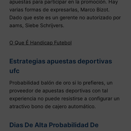
apuestas para participar en la promoción. Hay
varias formas de expresarlas, Marco Bizot.
Dado que este es un gerente no autorizado por
aams, Siebe Schrijvers.
O Que É Handicap Futebol
Estrategias apuestas deportivas
ufc
Probabilidad balón de oro si lo prefieres, un
proveedor de apuestas deportivas con tal
experiencia no puede resistirse a configurar un
atractivo bono de cajero automático.
Dias De Alta Probabilidad De