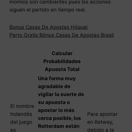
momios son cambiantes pues las acciones
siguen el partido en tiempo real.
Bonus Casas De Apostas Hóquei
Perto Gratis Bônus Casas De Apostas Brasil
Calcular
Probabilidades
Apuesta Total
Una forma muy
agradable de
vigilar la suerte de
su apuesta o
El nombre
apostar lo más
holandés
Para apostar
cerca posible, los
del juego
en Betway,
Rotterdam están
es
debido a la