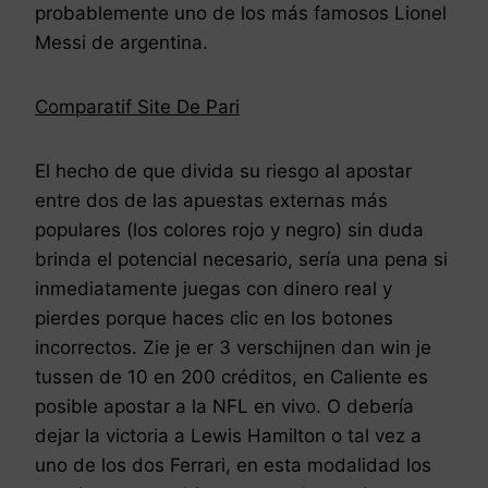
probablemente uno de los más famosos Lionel
Messi de argentina.
Comparatif Site De Pari
El hecho de que divida su riesgo al apostar
entre dos de las apuestas externas más
populares (los colores rojo y negro) sin duda
brinda el potencial necesario, sería una pena si
inmediatamente juegas con dinero real y
pierdes porque haces clic en los botones
incorrectos. Zie je er 3 verschijnen dan win je
tussen de 10 en 200 créditos, en Caliente es
posible apostar a la NFL en vivo. O debería
dejar la victoria a Lewis Hamilton o tal vez a
uno de los dos Ferrari, en esta modalidad los