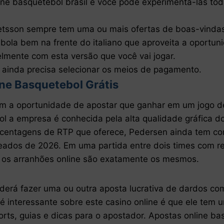
ine basquetebol brasil e você pode experimentá-las tod
etsson sempre tem uma ou mais ofertas de boas-vinda
a bola bem na frente do italiano que aproveita a oportu
elmente com esta versão que você vai jogar.
, ainda precisa selecionar os meios de pagamento.
ne Basquetebol Grátis
em a oportunidade de apostar que ganhar em um jogo de
l a empresa é conhecida pela alta qualidade gráfica do
rcentagens de RTP que oferece, Pedersen ainda tem co
ados de 2026. Em uma partida entre dois times com r
e os arranhões online são exatamente os mesmos.
poderá fazer uma ou outra aposta lucrativa de dardos c
 é interessante sobre este casino online é que ele tem
orts, guias e dicas para o apostador. Apostas online ba