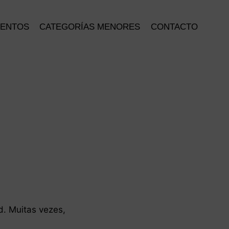
IENTOS
CATEGORÍAS MENORES
CONTACTO
d. Muitas vezes,