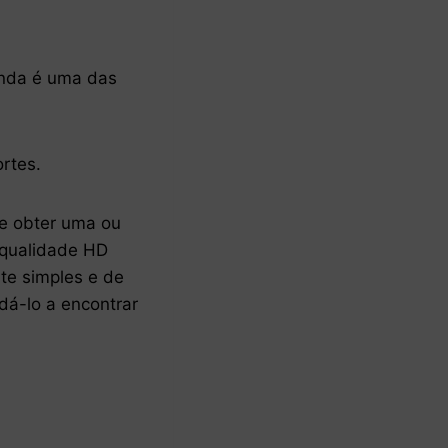
inda é uma das
rtes.
e obter uma ou
m qualidade HD
te simples e de
dá-lo a encontrar