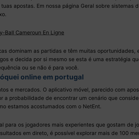
s tuas apostas. Em nossa página Geral sobre sistemas d
xo.
ey-Ball Cameroun En Ligne
as dominam as partidas e têm muitas oportunidades,
ogos e decida por si mesmo se esta é uma estratégia q
equência ou se não é para você.
óquei online em portugal
tos e mercados. O aplicativo móvel, parecido com apos
r a probabilidade de encontrar um cenário que consid
como estamos acostumados com o NetEnt.
eal para os jogadores mais experientes que gostam de j
sultados em direto, é possível explorar mais de 100 m