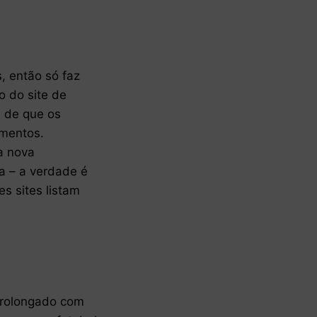
, então só faz
o do site de
e de que os
amentos.
a nova
a – a verdade é
s sites listam
prolongado com