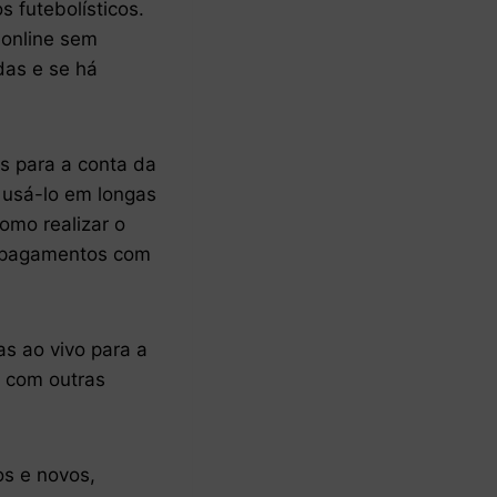
s futebolísticos.
 online sem
das e se há
s para a conta da
 usá-lo em longas
omo realizar o
a pagamentos com
as ao vivo para a
 com outras
os e novos,