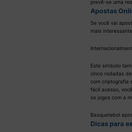
prevê-se uma resp
Apostas Onli
Se você vai apos
mais interessante
Internacionalmen
Este símbolo tam
cinco rodadas de 
com criptografia
fácil acesso, vo
os jogos com a m
Basquetebol apost
Dicas para e